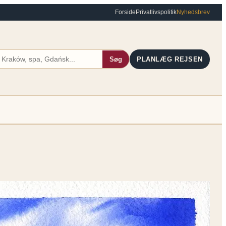
Forside
Privatlivspolitik
Nyhedsbrev
Søg
PLANLÆG REJSEN
 22, 2026
torie fra middelalderen til