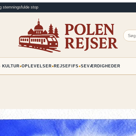
g stemningsfulde stop
G KULTUR
OPLEVELSER
REJSEFIFS
SEVÆRDIGHEDER
●
●
●
MARTS
HISTORIE OG KULTUR
Pierogiernes his
PRL