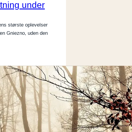
istning under
ens største oplevelser
byen Gniezno, uden den
MARTS
HISTORIE OG KULTUR
Stanisław Lem o
Forestil dig, at du står på
kirkeklokker åbner der sig p
Solaris,…
Læs mere