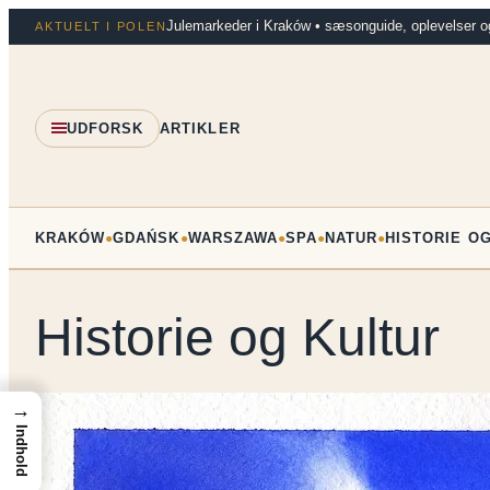
Spring
Julemarkeder i Kraków • sæsonguide, oplevelser o
AKTUELT I POLEN
til
indhold
UDFORSK
ARTIKLER
KRAKÓW
GDAŃSK
WARSZAWA
SPA
NATUR
HISTORIE O
●
●
●
●
●
Historie og Kultur
→
Indhold