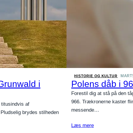
MARTS
HISTORIE OG KULTUR
Grunwald i
Polens dåb i 9
Forestil dig at stå på den t
966. Trækronerne kaster fli
titusindvis af
messende…
 Pludselig brydes stilheden
Læs mere