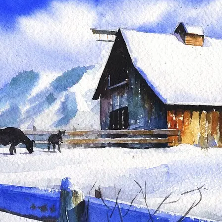
Pierogi. Blot at udtale orde
om dampende gryner, duften
Læs mere