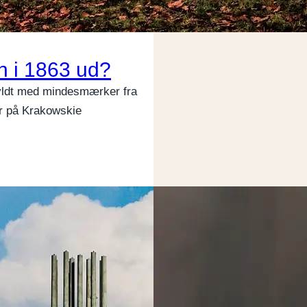
n i 1863 ud?
fyldt med mindesmærker fra
r på Krakowskie