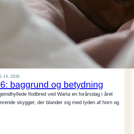
 14, 2026
66: baggrund og betydning
ågeindhyllede flodbred ved Warta en forårsdag i året
mrende skygger, der blander sig med lyden af horn og