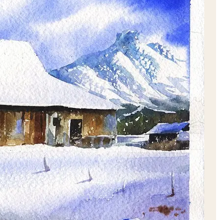
t kan få tænderne til at løbe i vand og vække minder
de løg og sprøde kanter stegt i smør. Men…