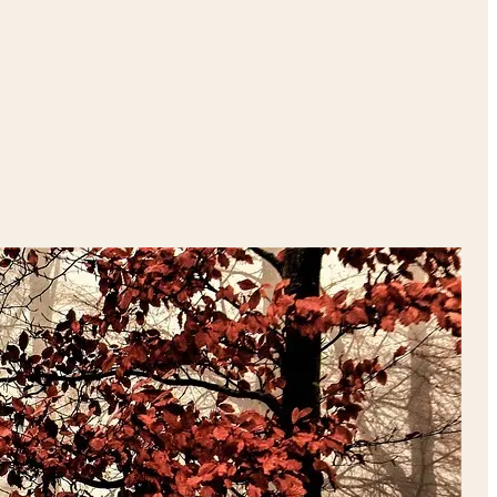
 16, 2026
g polsk science fiction
 Wawel-højen i Kraków. Midt mellem borgmure og
ludselig et vindue til det ydre rum – til oceanplaneten