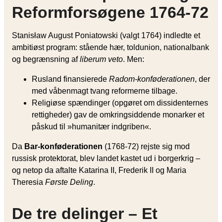
Reformforsøgene 1764-72
Stanisław August Poniatowski (valgt 1764) indledte et
ambitiøst program: stående hær, toldunion, nationalbank
og begrænsning af
liberum veto
. Men:
Rusland finansierede
Radom-konføderationen
, der
med våbenmagt tvang reformerne tilbage.
Religiøse spændinger (opgøret om dissidenternes
rettigheder) gav de omkringsiddende monarker et
påskud til »humanitær indgriben«.
Da
Bar-konføderationen
(1768-72) rejste sig mod
russisk protektorat, blev landet kastet ud i borgerkrig –
og netop da aftalte Katarina II, Frederik II og Maria
Theresia
Første Deling
.
De tre delinger – Et