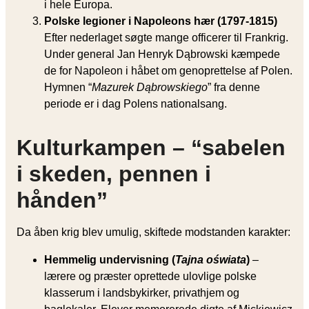
i hele Europa.
Polske legioner i Napoleons hær (1797-1815)
Efter nederlaget søgte mange officerer til Frankrig.
Under general Jan Henryk Dąbrowski kæmpede
de for Napoleon i håbet om genoprettelse af Polen.
Hymnen “
Mazurek Dąbrowskiego
” fra denne
periode er i dag Polens nationalsang.
Kulturkampen – “sabelen
i skeden, pennen i
hånden”
Da åben krig blev umulig, skiftede modstanden karakter:
Hemmelig undervisning (
Tajna oświata
)
–
lærere og præster oprettede ulovlige polske
klasserum i landsbykirker, privathjem og