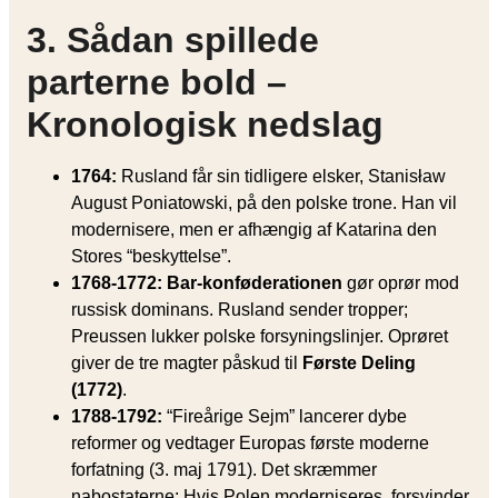
3. Sådan spillede
parterne bold –
Kronologisk nedslag
1764:
Rusland får sin tidligere elsker, Stanisław
August Poniatowski, på den polske trone. Han vil
modernisere, men er afhængig af Katarina den
Stores “beskyttelse”.
1768-1772: Bar-konføderationen
gør oprør mod
russisk dominans. Rusland sender tropper;
Preussen lukker polske forsyningslinjer. Oprøret
giver de tre magter påskud til
Første Deling
(1772)
.
1788-1792:
“Fireårige Sejm” lancerer dybe
reformer og vedtager Europas første moderne
forfatning (3. maj 1791). Det skræmmer
nabostaterne: Hvis Polen moderniseres, forsvinder