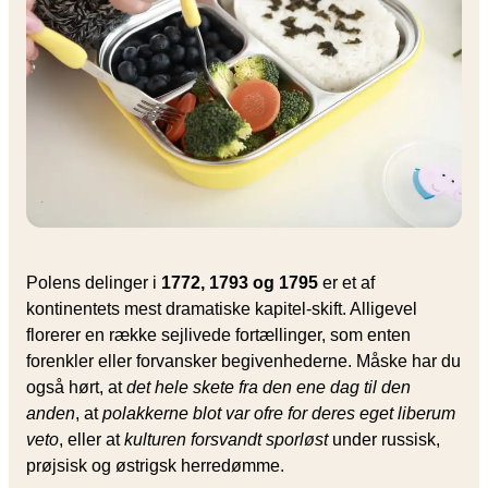
Polens delinger i
1772, 1793 og 1795
er et af
kontinentets mest dramatiske kapitel-skift. Alligevel
florerer en række sejlivede fortællinger, som enten
forenkler eller forvansker begivenhederne. Måske har du
også hørt, at
det hele skete fra den ene dag til den
anden
, at
polakkerne blot var ofre for deres eget liberum
veto
, eller at
kulturen forsvandt sporløst
under russisk,
prøjsisk og østrigsk herredømme.