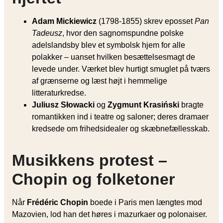
Adam Mickiewicz
(1798-1855) skrev eposset
Pan
Tadeusz
, hvor den sagnomspundne polske
adelslandsby blev et symbolsk hjem for alle
polakker – uanset hvilken besættelsesmagt de
levede under. Værket blev hurtigt smuglet på tværs
af grænserne og læst højt i hemmelige
litteraturkredse.
Juliusz Słowacki
og
Zygmunt Krasiński
bragte
romantikken ind i teatre og saloner; deres dramaer
kredsede om frihedsidealer og skæbnefællesskab.
Musikkens protest –
Chopin og folketoner
Når
Frédéric Chopin
boede i Paris men længtes mod
Mazovien, lod han det høres i mazurkaer og polonaiser.