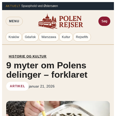
Spring
Spaophold ved Østersøen
AKTUELT
til
indhold
MENU
Søg
Kraków
Gdańsk
Warszawa
Kultur
Rejsefifs
HISTORIE OG KULTUR
9 myter om Polens
delinger – forklaret
januar 21, 2026
ARTIKEL