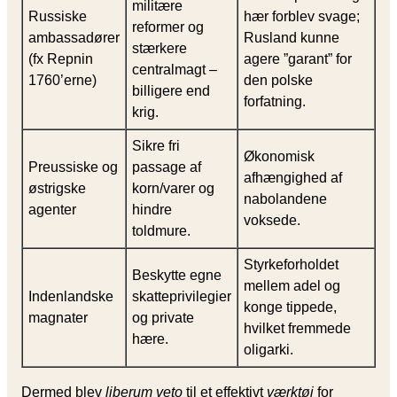
militære
Russiske
hær forblev svage;
reformer og
ambassadører
Rusland kunne
stærkere
(fx Repnin
agere ”garant” for
centralmagt –
1760’erne)
den polske
billigere end
forfatning.
krig.
Sikre fri
Økonomisk
Preussiske og
passage af
afhængighed af
østrigske
korn/varer og
nabolandene
agenter
hindre
voksede.
toldmure.
Styrkeforholdet
Beskytte egne
mellem adel og
Indenlandske
skatteprivilegier
konge tippede,
magnater
og private
hvilket fremmede
hære.
oligarki.
Dermed blev
liberum veto
til et effektivt
værktøj
for