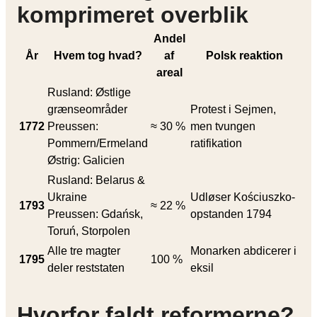
komprimeret overblik
Andel
År
Hvem tog hvad?
af
Polsk reaktion
areal
Rusland: Østlige
grænseområder
Protest i Sejmen,
1772
Preussen:
≈ 30 %
men tvungen
Pommern/Ermeland
ratifikation
Østrig: Galicien
Rusland: Belarus &
Ukraine
Udløser Kościuszko-
1793
≈ 22 %
Preussen: Gdańsk,
opstanden 1794
Toruń, Storpolen
Alle tre magter
Monarken abdicerer i
1795
100 %
deler reststaten
eksil
Hvorfor faldt reformerne?