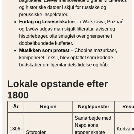
baglokaler. Elever memorerede digte af Mickiewicz
og historiske datoer i skjul for russiske og
preussiske inspektører.
Forlag og læseselskaber
– i Warszawa, Poznań
og Lwów udgav man skjult litteratur, aviser og
historiebøger, ofte smuglet over grænserne i
dobbeltbundede kufferter.
Musikken som protest
– Chopins mazurkaer,
komponeret i eksil, blev opfattet som kodede
budskaber om hjemlandets lidelse og håb.
Lokale opstande efter
1800
År
Region
Nøglepunkter
Resu
Samarbejde med
Napoleons
1806-
Kortvari
Storpolen
tropper skabte