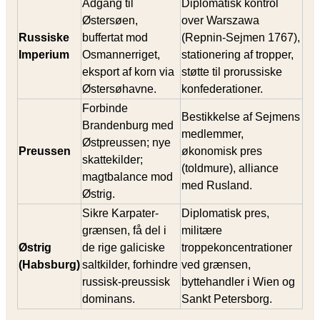
Adgang til
Diplomatisk kontrol
Østersøen,
over Warszawa
Russiske
buffertat mod
(Repnin-Sejmen 1767),
Imperium
Osmannerriget,
stationering af tropper,
eksport af korn via
støtte til prorussiske
Østersøhavne.
konfederationer.
Forbinde
Bestikkelse af Sejmens
Brandenburg med
medlemmer,
Østpreussen; nye
Preussen
økonomisk pres
skattekilder;
(toldmure), alliance
magtbalance mod
med Rusland.
Østrig.
Sikre Karpater-
Diplomatisk pres,
grænsen, få del i
militære
Østrig
de rige galiciske
troppekoncentrationer
(Habsburg)
saltkilder, forhindre
ved grænsen,
russisk‐preussisk
byttehandler i Wien og
dominans.
Sankt Petersborg.