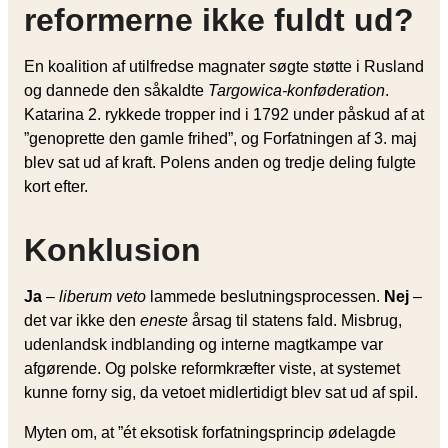
reformerne ikke fuldt ud?
En koalition af utilfredse magnater søgte støtte i Rusland
og dannede den såkaldte
Targowica-konføderation
.
Katarina 2. rykkede tropper ind i 1792 under påskud af at
”genoprette den gamle frihed”, og Forfatningen af 3. maj
blev sat ud af kraft. Polens anden og tredje deling fulgte
kort efter.
Konklusion
Ja
–
liberum veto
lammede beslutningsprocessen.
Nej
–
det var ikke den
eneste
årsag til statens fald. Misbrug,
udenlandsk indblanding og interne magtkampe var
afgørende. Og polske reformkræfter viste, at systemet
kunne forny sig, da vetoet midlertidigt blev sat ud af spil.
Myten om, at ”ét eksotisk forfatningsprincip ødelagde