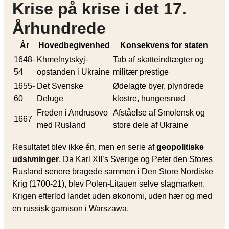
Krise på krise i det 17.
Århundrede
År
Hovedbegivenhed
Konsekvens for staten
1648-
Khmelnytskyj-
Tab af skatteindtægter og
54
opstanden i Ukraine
militær prestige
1655-
Det Svenske
Ødelagte byer, plyndrede
60
Deluge
klostre, hungersnød
Freden i Andrusovo
Afståelse af Smolensk og
1667
med Rusland
store dele af Ukraine
Resultatet blev ikke én, men en serie af
geopolitiske
udsivninger
. Da Karl XII’s Sverige og Peter den Stores
Rusland senere bragede sammen i Den Store Nordiske
Krig (1700-21), blev Polen-Litauen selve slagmarken.
Krigen efterlod landet uden økonomi, uden hær og med
en russisk garnison i Warszawa.