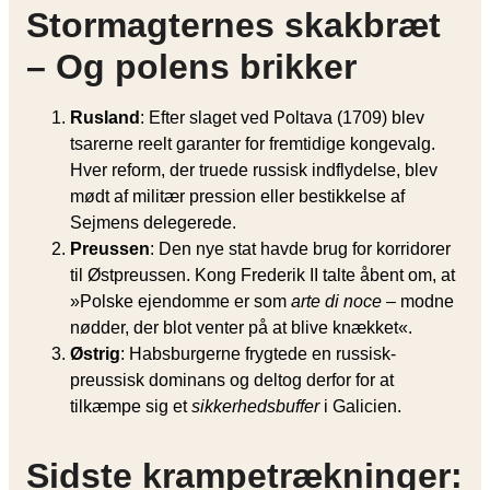
Stormagternes skakbræt
– Og polens brikker
Rusland
: Efter slaget ved Poltava (1709) blev
tsarerne reelt garanter for fremtidige kongevalg.
Hver reform, der truede russisk indflydelse, blev
mødt af militær pression eller bestikkelse af
Sejmens delegerede.
Preussen
: Den nye stat havde brug for korridorer
til Østpreussen. Kong Frederik II talte åbent om, at
»Polske ejendomme er som
arte di noce
– modne
nødder, der blot venter på at blive knækket«.
Østrig
: Habsburgerne frygtede en russisk-
preussisk dominans og deltog derfor for at
tilkæmpe sig et
sikkerhedsbuffer
i Galicien.
Sidste krampetrækninger: