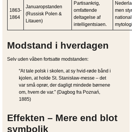
Partisankrig,
Nederla
Januaropstanden
1863-
omfattende
men sty
(Russisk Polen &
1864
deltagelse af
national
Litauen)
intelligentsiaen.
mytolog
Modstand i hverdagen
Selv uden våben fortsatte modstanden:
“At tale polsk i skolen, at sy hvid-røde bånd i
kjolen, at holde St. Stanisław-messe – det
var små oprør, der dagligt mindede børnene
om, hvem de var.” (Dagbog fra Poznań,
1885)
Effekten – Mere end blot
symbolik