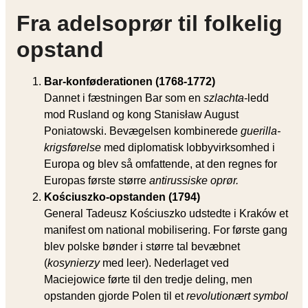
Fra adelsoprør til folkelig
opstand
Bar-konføderationen (1768-1772)
Dannet i fæstningen Bar som en
szlachta
-ledd
mod Rusland og kong Stanisław August
Poniatowski. Bevægelsen kombinerede
guerilla-
krigsførelse
med diplomatisk lobbyvirksomhed i
Europa og blev så omfattende, at den regnes for
Europas første større
antirussiske oprør.
Kościuszko-opstanden (1794)
General Tadeusz Kościuszko udstedte i Kraków et
manifest om national mobilisering. For første gang
blev polske bønder i større tal bevæbnet
(
kosynierzy
med leer). Nederlaget ved
Maciejowice førte til den tredje deling, men
opstanden gjorde Polen til et
revolutionært symbol