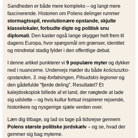
Sandheden er både mere kompleks – og langt mere
fascinerende. Historien om Polens delinger rummer
stormagtsspil, revolutionære opstande, skjulte
klasselokaler, forbudte digte og politisk snu
diplomati
. Den kaster også lange skygger helt frem til
dagens Europa, hvor spørgsmål om grænser, identitet
og mindretal stadig fylder i den offentlige debat.
I denne artikel punkterer vi
9 populære myter
og dykker
ned i nuancerne. Undervejs møder du både
kościuszko-
opstanden, 3. maj-forfatningen, Piłsudskis legioner
og
den gådefulde “fjerde deling”. Resultatet? Et
kalejdoskopisk billede af et land, der nægtede at lade
sig udslette – og hvis kultur fortsat inspirerer rejsende,
historikere og nysgerrige sjæle verden over.
Læn dig tilbage, og lad os tage på tidsrejse gennem
Polens største politiske jordskælv
– og se, hvad der
gemmer sig bag myterne.