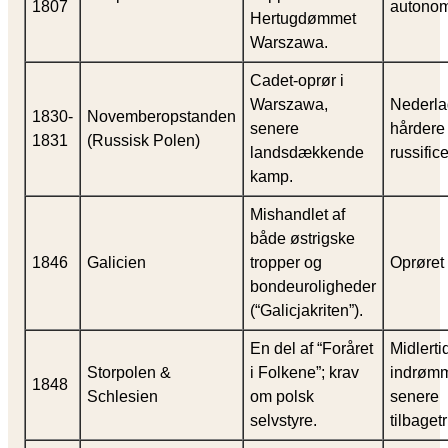
1807
autonom
Hertugdømmet
Warszawa.
Cadet-oprør i
Warszawa,
Nederla
1830-
Novemberopstanden
senere
hårdere
1831
(Russisk Polen)
landsdækkende
russific
kamp.
Mishandlet af
både østrigske
1846
Galicien
tropper og
Oprøret
bondeuroligheder
(“Galicjakriten”).
En del af “Foråret
Midlerti
Storpolen &
i Folkene”; krav
indrømm
1848
Schlesien
om polsk
senere
selvstyre.
tilbaget