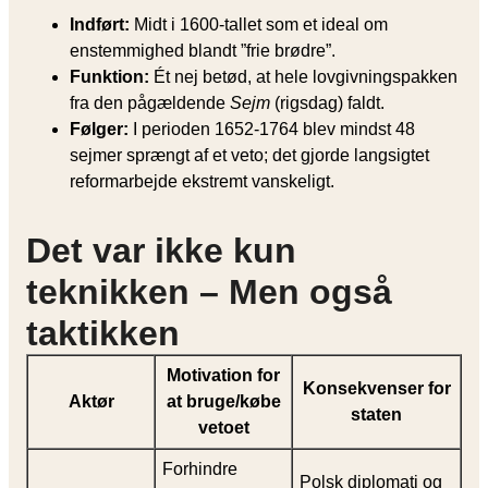
Indført:
Midt i 1600-tallet som et ideal om
enstemmighed blandt ”frie brødre”.
Funktion:
Ét nej betød, at hele lovgivningspakken
fra den pågældende
Sejm
(rigsdag) faldt.
Følger:
I perioden 1652-1764 blev mindst 48
sejmer sprængt af et veto; det gjorde langsigtet
reformarbejde ekstremt vanskeligt.
Det var ikke kun
teknikken – Men også
taktikken
Motivation for
Konsekvenser for
Aktør
at bruge/købe
staten
vetoet
Forhindre
Polsk diplomati og