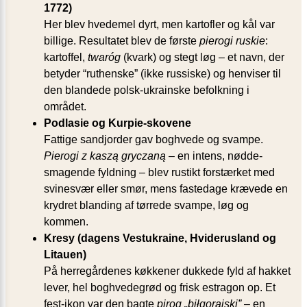
1772)
Her blev hvedemel dyrt, men kartofler og kål var
billige. Resultatet blev de første
pierogi ruskie
:
kartoffel,
twaróg
(kvark) og stegt løg – et navn, der
betyder “ruthenske” (ikke russiske) og henviser til
den blandede polsk-ukrainske befolkning i
området.
Podlasie og Kurpie-skovene
Fattige sandjorder gav boghvede og svampe.
Pierogi z kaszą gryczaną
– en intens, nødde­
smagende fyldning – blev rustikt forstærket med
svinesvær eller smør, mens fastedage krævede en
krydret blanding af tørrede svampe, løg og
kommen.
Kresy (dagens Vest­ukraine, Hviderusland og
Litauen)
På herregårdenes køkkener dukkede fyld af hakket
lever, hel boghvedegrød og frisk estragon op. Et
fest-ikon var den bagte
pirog „biłgorajski”
– en