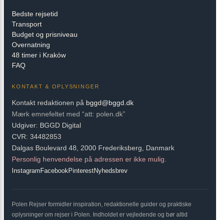
Bedste rejsetid
Transport
Budget og prisniveau
Overnatning
48 timer i Kraków
FAQ
KONTAKT & OPLYSNINGER
Kontakt redaktionen på
bggd@bggd.dk
Mærk emnefeltet med “att: polen.dk”
Udgiver: BGGD Digital
CVR: 34482853
Dalgas Boulevard 48, 2000 Frederiksberg, Danmark
Personlig henvendelse på adressen er ikke mulig.
Instagram
Facebook
Pinterest
Nyhedsbrev
Polen Rejser formidler inspiration, redaktionelle guider og praktiske
oplysninger om rejser i Polen. Indholdet er vejledende og bør altid