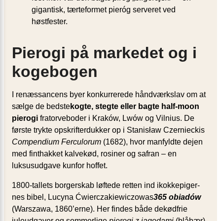
gigantisk, tærteformet pieróg serveret ved
høstfester.
Pierogi på markedet og i
kogebogen
I renæssancens byer konkurrerede håndværkslav om at
sælge de bedste
kogte, stegte eller bagte half-moon
pierogi
fratorve­boder i Kraków, Lwów og Vilnius. De
første trykte opskrifterdukker op i Stanisław Czernieckis
Compendium Ferculorum
(1682), hvor manfyldte dejen
med finthakket kalvekød, rosiner og safran – en
luksusudgave kunfor hoffet.
1800-tallets borgerskab løftede retten ind ikokkepiger­
nes bibel, Lucyna Ćwierczakiewiczowas
365 obiadów
(Warszawa, 1860’erne). Her findes både dekødfrie
juleudgaver og sommerlige
pierogi z jagodami
(blåbær)