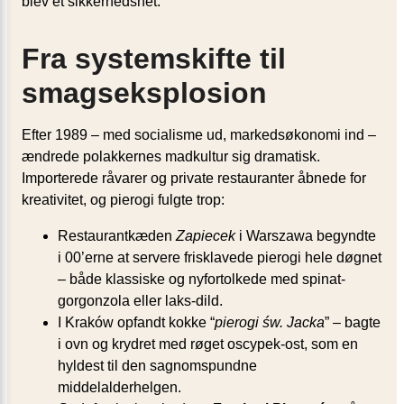
blev et sikkerhedsnet.
Fra systemskifte til
smagseksplosion
Efter 1989 – med socialisme ud, markedsøkonomi ind –
ændrede polakkernes madkultur sig dramatisk.
Importerede råvarer og private restauranter åbnede for
kreativitet, og pierogi fulgte trop:
Restaurantkæden
Zapiecek
i Warszawa begyndte
i 00’erne at servere frisklavede pierogi hele døgnet
– både klassiske og nyfortolkede med spinat-
gorgonzola eller laks-dild.
I Kraków opfandt kokke “
pierogi św. Jacka
” – bagte
i ovn og krydret med røget oscypek-ost, som en
hyldest til den sagnomspundne
middelalderhelgen.