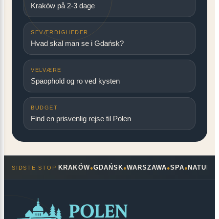
Kraków på 2-3 dage
SEVÆRDIGHEDER
Hvad skal man se i Gdańsk?
VELVÆRE
Spaophold og ro ved kysten
BUDGET
Find en prisvenlig rejse til Polen
KRAKÓW
GDAŃSK
WARSZAWA
SPA
NATUR
SIDSTE STOP
●
●
●
●
●