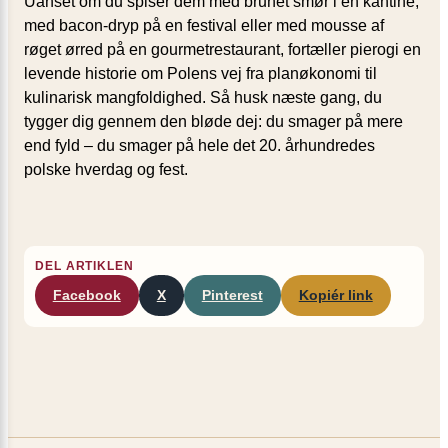
Uanset om du spiser dem med brunet smør i en kantine,
med bacon-dryp på en festival eller med mousse af
røget ørred på en gourmetrestaurant, fortæller pierogi en
levende historie om Polens vej fra planøkonomi til
kulinarisk mangfoldighed. Så husk næste gang, du
tygger dig gennem den bløde dej: du smager på mere
end fyld – du smager på hele det 20. århundredes
polske hverdag og fest.
DEL ARTIKLEN
Facebook
X
Pinterest
Kopiér link