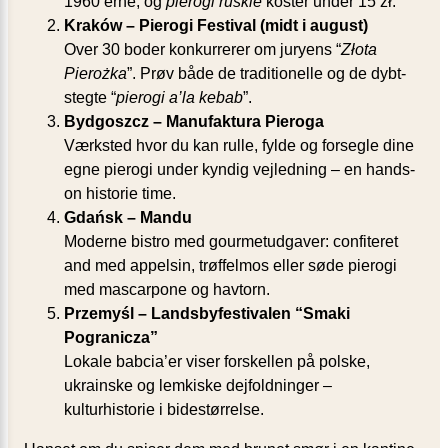
1960’erne, og
pierogi ruskie
koster under 15 zł.
Kraków – Pierogi Festival (midt i august)
Over 30 boder konkurrerer om juryens “
Złota
Pierożka
”. Prøv både de traditionelle og de dybt-
stegte “
pierogi a’la kebab
”.
Bydgoszcz – Manufaktura Pieroga
Værksted hvor du kan rulle, fylde og forsegle dine
egne pierogi under kyndig vejledning – en hands-
on historie time.
Gdańsk – Mandu
Moderne bistro med gourmetudgaver: confiteret
and med appelsin, trøffelmos eller søde pierogi
med mascarpone og havtorn.
Przemyśl – Landsbyfestivalen “Smaki
Pogranicza”
Lokale babcia’er viser forskellen på polske,
ukrainske og lemkiske dejfoldninger –
kulturhistorie i bidestørrelse.