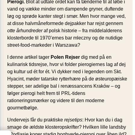
Pierogi.
Blot at udtale ordet kan få tænderne til at løbe i
vand og vække minder om dampende gryner, duftende
løg og sprøde kanter stegt i smør. Men hvor mange ved,
at disse halvmåneformede dejpakker har rejst gennem
otte århundreder
af polsk historie – fra middelalderens
klosterborde til 1970’ernes bar mleczny og de nutidige
street-food-markeder i Warszawa?
I denne artikel tager
Polen Rejser
dig med på en
kulinarisk tidsrejse, hvor vi folder pierogiernes lag af dej
og kultur ud ét for ét. Vi dykker ned i legenden om Skt.
Hyacint, møder tatarske rytterhære på de østeuropæiske
stepper, ser adelige bal i renæssancens Kraków – og
følger pierogi helt frem til PRL-tidens
rationeringsmærker og videre til den moderne
gourmetbølge.
Undervejs får du praktiske
rejsetips
: Hvor kan du i dag
smage de ældste klosteropskrifter? Hvilken lille landsby
i Podlasie koger stadig boghvede-pierogi over åben ild?