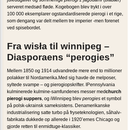
serveret medsød fløde. Kogebogen blev trykt i over
100 000 eksemplarer ogstandardiserede pierogi i et rige,
som dengang var delt mellem tre imperier -men forenet
ved spisebordet.
Fra wisła til winnipeg –
Diasporaens “perogies”
Mellem 1850 og 1914 udvandrede mere end to millioner
polakker til Nordamerika.Med sig havde de melposer,
syltede svampe – og pierogiopskrifter. IPennsylvania
kulminerede kulmine-samfundenes messer med
church
pierogi suppers
, og iWinnipeg blev
perogies
et symbol
på polsk-ukrainsk sameksistens. Denamerikanske
industrialisering satte turbo på fryseteknologien, såhalv­
fabrikata dukkede op allerede i 1920’ernes Chicago og
gjorde retten til enmidtuge-klassiker.