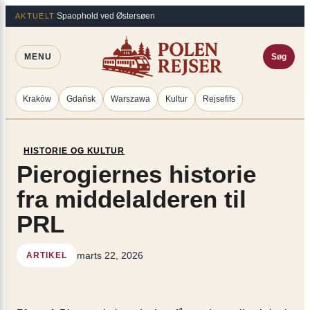
Spring
×
Spaophold ved Østersøen
AKTUELT
til
indhold
MENU
Søg
Kraków
Gdańsk
Warszawa
Kultur
Rejsefifs
HISTORIE OG KULTUR
Pierogiernes historie
fra middelalderen til
PRL
marts 22, 2026
ARTIKEL