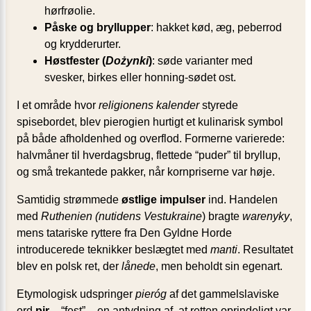
hørfrøolie.
Påske og bryllupper
: hakket kød, æg, peberrod
og krydderurter.
Høstfester (
Dożynki
)
: søde varianter med
svesker, birkes eller honning-sødet ost.
I et område hvor
religionens kalender
styrede
spisebordet, blev pierogien hurtigt et kulinarisk symbol
på både afholdenhed og overflod. Formerne varierede:
halvmåner til hverdagsbrug, flettede “puder” til bryllup,
og små trekantede pakker, når kornpriserne var høje.
Samtidig strømmede
østlige impulser
ind. Handelen
med
Ruthenien (nutidens Vestukraine
) bragte
warenyky
,
mens tatariske ryttere fra Den Gyldne Horde
introducerede teknikker beslægtet med
manti
. Resultatet
blev en polsk ret, der
lånede
, men beholdt sin egenart.
Etymologisk udspringer
pieróg
af det gammelslaviske
ord
pir
– “fest” – en antydning af, at retten oprindeligt var