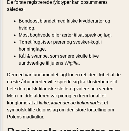
De første registrerede fyldtyper kan opsummeres
således:
Bondeost blandet med friske krydderurter og
hvidløg.
Most boghvede eller ærter tilsat spæk og løg.
Tørret frugt-især pærer og svesker-kogt i
honninglage.
Kål & svampe, som senere skulle blive
uundværlige til julens
Wigilia
.
Dermed var fundamentet lagt for en ret, der i løbet af de
næste århundreder ville sprede sig fra klosterborde til
hele den polsk-litauiske slette-og videre ud i verden.
Men i middelalderen var pierogien frem for alt et
konglomerat af
kirke, kalender og kulturmøder
: et
symbolsk lille dejomslag om den store fortælling om
Polens madkultur.