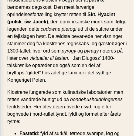
bøndernes dagskost. Den mest farverige
oprindelsesfortælling knytter retten til
Skt. Hyacint
(polsk: św. Jacek)
, den dominikanske munk som ifølge
legenden delte
cudowne pierogi
ud til de sultne under
en fejlslagen høst. De ældste bevar-ede henvisninger
stammer dog fra klostrenes regnskabs- og gæstebøger i
1300-tallet, hvor ord som
pyrogy
og
pyragy
noteres på
lister over
viktualier til fasten
. I Jan Długosz’ 1400-
talskrønike optræder de også som en del af
bryllups-“gildet” hos adelige familier i det sydlige
Kongeriget Polen.
Klostrene fungerede som kulinariske laboratorier, men
retten vandrede hurtigt ud på
bondehusholdningernes
lerildsteder. Her blev dejen-hvede i syd, rug eller
boghvede i nord-rullet tyndt, fyldt og formet efter årets
rytme:
Fastetid
: fyld af surkål, tørrede svampe, løg og