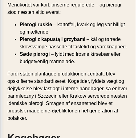
Menukortet var kort, priserne regulerede – og pierogi
stod næsten altid øverst:
Pierogi ruskie
– kartoffel, kvark og løg var billigt
og mættende.
Pierogi z kapustą i grzybami
– kål og tørrede
skovsvampe passede til fastetid og vareknaphed.
Søde pierogi
– fyldt med frosne kirsebær eller
budgetvenlig marmelade.
Fordi staten planlagde produktionen centralt, blev
opskrifterne standardiseret. Kogetider, fyldets vægt og
dejtykkelse blev fastlagt i interne håndbøger, så enhver
bar mleczny i Szczecin eller Kraków serverede næsten
identiske pierogi. Smagen af ensartethed blev et
proustsk madeleine-øjeblik for en hel generation af
polakker.
Kogebøger,