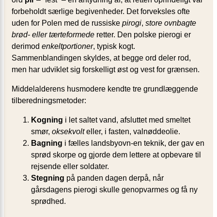
forbeholdt særlige begivenheder. Det forveksles ofte
uden for Polen med de russiske
pirogi
,
store ovnbagte
brød- eller tærteformede
retter. Den polske pierogi er
derimod
enkeltportioner
, typisk kogt.
Sammenblandingen skyldes, at begge ord deler rod,
men har udviklet sig forskelligt øst og vest for grænsen.
Middelalderens husmodere kendte tre grundlæggende
tilberedningsmetoder:
Kogning
i let saltet vand, afsluttet med smeltet
smør,
oksekvolt
eller, i fasten, valnøddeolie.
Bagning
i fælles landsbyovn-en teknik, der gav en
sprød skorpe og gjorde dem lettere at opbevare til
rejsende eller soldater.
Stegning
på panden dagen derpå, når
gårsdagens pierogi skulle genopvarmes og få ny
sprødhed.