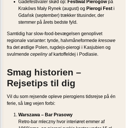
Gadefestivaler skød op:
Festiwal Pierogów
på
Krakóws Mały Rynek (august) og
Pierogi Fest
i
Gdańsk (september) trækker titusinder, der
stemmer på årets bedste fyld.
Samtidig har slow-food-bevægelsen genoplivet
regionale varianter: tynde, halvmåneformede
kresowe
fra det østlige Polen, rugdejs-pierogi i Kasjubien og
svulmende
cepeliny
af kartoffeldej i Podlasie.
Smag historien –
Rejsetips til dig
Vil du som rejsende opleve pierogiens tidsrejse på én
ferie, så læg vejen forbi:
Warszawa – Bar Prasowy
Retro-bar mleczny hvor interiøret emmer af