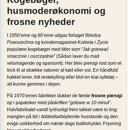
husmoderøkonomi og
frosne nyheder
I 1950’erne og 60’erne udgav forlaget
Wiedza
Powszechna
og kvindemagasinet
Kobieta i Życie
populære kogebøger med titler som “
Jak gotować
smacznie i oszczędnie
” (Sådan laver du mad
velsmagende og sparsomt). Her blev pierogi rost som et
trick til at strække rationer af kød eller ost. En håndfuld
hakket lever, lidt restekylling eller blot en klat syltetøj –
alt kunne gemmes i dejen.
På 1970’ernes fabrikker dukker de første
frosne pierogi
op i papæsker med påskriften “
gotowe w 10 minut
”.
Halvfabrikatet vandt lynhurtigt frem takket være to ting:
manglen på tid i dobbeltarbejdende husstande og den
evige usikkerhed om næste dags butikshylder. Frysning