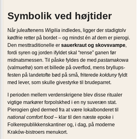
Symbolik ved højtider
Når juleaftenens
Wigilia
indledes, ligger der stadigtolv
kødfrie retter på bordet – og mindst én af dem er pierogi.
Den mesttraditionelle er
sauerkraut og skovsvampe
,
fordi syren og jorden ifyldet skal “rense” ganen før
midnatsmessen. Til påske fyldes de med
pastamakowa
(valmuefrø) som et billede på over­flod, mens bryllups­
festen på landetofte bød på små, friterede
kołduny
fyldt
med lever, som skulle givestyrke til brudeparret.
I perioden mellem verdenskrigene blev disse ritualer
vigtige markører forpolskhed i en ny suveræn stat.
Pierogien gled dermed fra at være lokalbonderet til
national comfort food
– klar til den næste epoke i
Folkerepublikkenskantiner og, i dag, på moderne
Kraków-bistroers menukort.