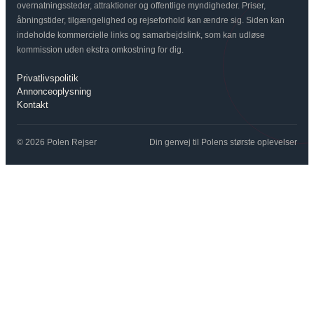
overnatningssteder, attraktioner og offentlige myndigheder. Priser,
åbningstider, tilgængelighed og rejseforhold kan ændre sig. Siden kan
indeholde kommercielle links og samarbejdslink, som kan udløse
kommission uden ekstra omkostning for dig.
Privatlivspolitik
Annonceoplysning
Kontakt
© 2026 Polen Rejser
Din genvej til Polens største oplevelser