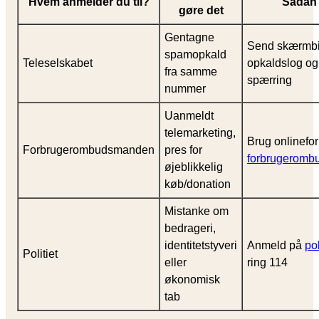
Hvem anmelder du til?
Sådan 
gøre det
Gentagne
Send skærmbil
spamopkald
Teleselskabet
opkaldslog o
fra samme
spærring
nummer
Uanmeldt
telemarketing,
Brug onlinefo
Forbrugerombudsmanden
pres for
forbrugeromb
øjeblikkelig
køb/donation
Mistanke om
bedrageri,
identitetstyveri
Anmeld på
pol
Politiet
eller
ring 114
økonomisk
tab