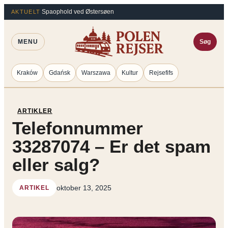
Spring
Spaophold ved Østersøen
AKTUELT
til
indhold
MENU
Søg
Kraków
Gdańsk
Warszawa
Kultur
Rejsefifs
ARTIKLER
Telefonnummer
33287074 – Er det spam
eller salg?
oktober 13, 2025
ARTIKEL