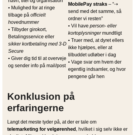
navn, titel og organisation
MobilePay straks
– “⇢
• Mulighed for at ringe
send med det samme, så
tilbage på
officielt
ordner vi resten”
hovednummer
• Vil have
person- eller
• Tilbyder girokort,
kortoplysninger
mundtligt
Betalingsservice eller
• Truer med, at dyret ellers
sikker kortbetaling med 3-D
ikke hjælpes, eller at
Secure
tilbuddet udløber i dag
• Giver dig tid til at overveje
• Vage svar om hvem der
og sender info på mail/post
egentlig indsamler, og hvor
pengene går hen
Konklusion på
erfaringerne
Langt det meste tyder på, at der er tale om
telemarketing for velgørenhed
, hvilket i sig selv ikke er