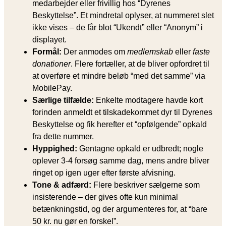
medarbejder eller frivillig hos “Dyrenes
Beskyttelse”. Et mindretal oplyser, at nummeret slet
ikke vises – de får blot “Ukendt” eller “Anonym” i
displayet.
Formål:
Der anmodes om
medlemskab
eller
faste
donationer
. Flere fortæller, at de bliver opfordret til
at overføre et mindre beløb “med det samme” via
MobilePay.
Særlige tilfælde:
Enkelte modtagere havde kort
forinden anmeldt et tilskadekommet dyr til Dyrenes
Beskyttelse og fik herefter et “opfølgende” opkald
fra dette nummer.
Hyppighed:
Gentagne opkald er udbredt; nogle
oplever 3-4 forsøg samme dag, mens andre bliver
ringet op igen uger efter første afvisning.
Tone & adfærd:
Flere beskriver sælgerne som
insisterende – der gives ofte kun minimal
betænkningstid, og der argumenteres for, at “bare
50 kr. nu gør en forskel”.