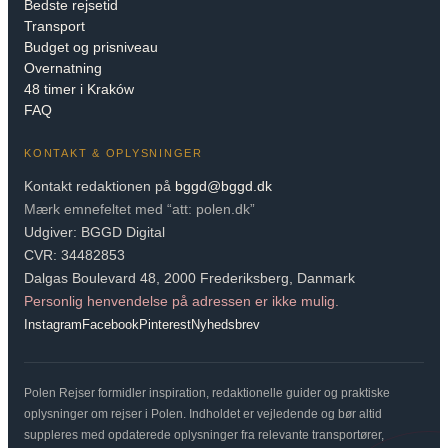
Bedste rejsetid
Transport
Budget og prisniveau
Overnatning
48 timer i Kraków
FAQ
KONTAKT & OPLYSNINGER
Kontakt redaktionen på
bggd@bggd.dk
Mærk emnefeltet med “att: polen.dk”
Udgiver: BGGD Digital
CVR: 34482853
Dalgas Boulevard 48, 2000 Frederiksberg, Danmark
Personlig henvendelse på adressen er ikke mulig.
Instagram
Facebook
Pinterest
Nyhedsbrev
Polen Rejser formidler inspiration, redaktionelle guider og praktiske
oplysninger om rejser i Polen. Indholdet er vejledende og bør altid
suppleres med opdaterede oplysninger fra relevante transportører,