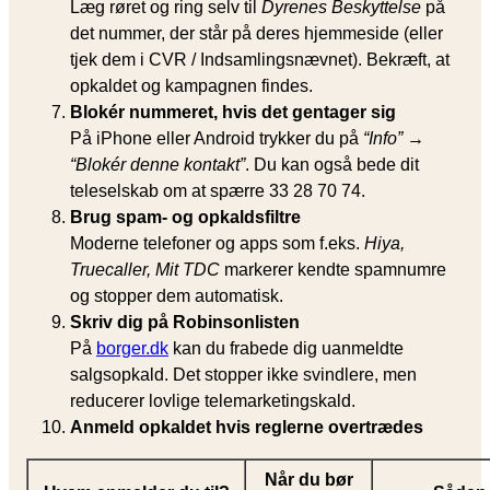
Læg røret og ring selv til
Dyrenes Beskyttelse
på
det nummer, der står på deres hjemmeside (eller
tjek dem i CVR / Indsamlingsnævnet). Bekræft, at
opkaldet og kampagnen findes.
Blokér nummeret, hvis det gentager sig
På iPhone eller Android trykker du på
“Info” →
“Blokér denne kontakt”
. Du kan også bede dit
teleselskab om at spærre 33 28 70 74.
Brug spam- og opkaldsfiltre
Moderne telefoner og apps som f.eks.
Hiya,
Truecaller, Mit TDC
markerer kendte spamnumre
og stopper dem automatisk.
Skriv dig på Robinsonlisten
På
borger.dk
kan du frabede dig uanmeldte
salgsopkald. Det stopper ikke svindlere, men
reducerer lovlige telemarketingskald.
Anmeld opkaldet hvis reglerne overtrædes
Når du bør