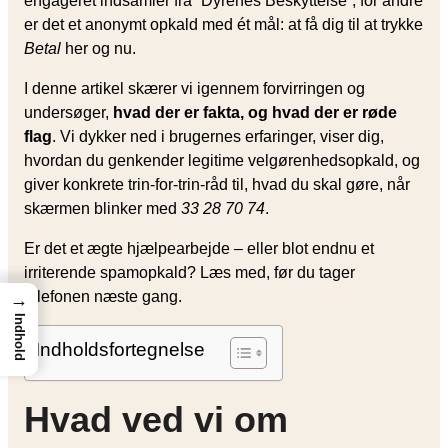
engageret indsamler fra “Dyrenes Beskyttelse”, for andre
er det et anonymt opkald med ét mål: at få dig til at trykke
Betal
her og nu.
I denne artikel skærer vi igennem forvirringen og
undersøger,
hvad der er fakta, og hvad der er røde
flag
. Vi dykker ned i brugernes erfaringer, viser dig,
hvordan du genkender legitime velgørenhedsopkald, og
giver konkrete trin-for-trin-råd til, hvad du skal gøre, når
skærmen blinker med
33 28 70 74
.
Er det et ægte hjælpearbejde – eller blot endnu et
irriterende spamopkald? Læs med, før du tager
telefonen næste gang.
→
Indhold
Indholdsfortegnelse
Hvad ved vi om