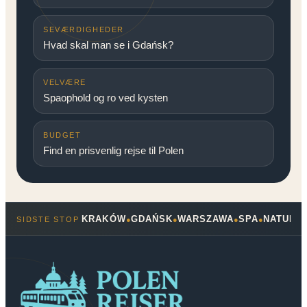
SEVÆRDIGHEDER
Hvad skal man se i Gdańsk?
VELVÆRE
Spaophold og ro ved kysten
BUDGET
Find en prisvenlig rejse til Polen
KRAKÓW
GDAŃSK
WARSZAWA
SPA
NATUR
SIDSTE STOP
●
●
●
●
●