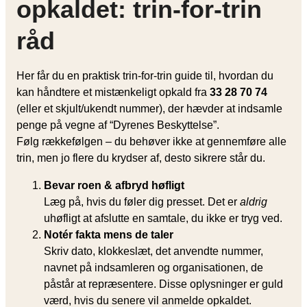
opkaldet: trin-for-trin
råd
Her får du en praktisk trin-for-trin guide til, hvordan du
kan håndtere et mistænkeligt opkald fra
33 28 70 74
(eller et skjult/ukendt nummer), der hævder at indsamle
penge på vegne af “Dyrenes Beskyttelse”.
Følg rækkefølgen – du behøver ikke at gennemføre alle
trin, men jo flere du krydser af, desto sikrere står du.
Bevar roen & afbryd høfligt
Læg på, hvis du føler dig presset. Det er
aldrig
uhøfligt at afslutte en samtale, du ikke er tryg ved.
Notér fakta mens de taler
Skriv dato, klokkeslæt, det anvendte nummer,
navnet på indsamleren og organisationen, de
påstår at repræsentere. Disse oplysninger er guld
værd, hvis du senere vil anmelde opkaldet.