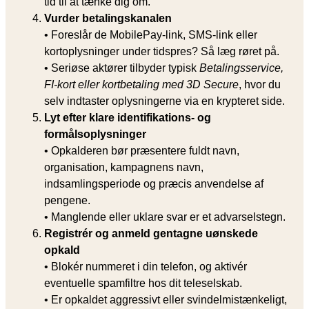
tid til at tænke dig om.
Vurder betalingskanalen
• Foreslår de MobilePay-link, SMS-link eller
kortoplysninger under tidspres? Så læg røret på.
• Seriøse aktører tilbyder typisk
Betalingsservice,
FI-kort eller kortbetaling med 3D Secure
, hvor du
selv indtaster oplysningerne via en krypteret side.
Lyt efter klare identifikations- og
formålsoplysninger
• Opkalderen bør præsentere fuldt navn,
organisation, kampagnens navn,
indsamlingsperiode og præcis anvendelse af
pengene.
• Manglende eller uklare svar er et advarselstegn.
Registrér og anmeld gentagne uønskede
opkald
• Blokér nummeret i din telefon, og aktivér
eventuelle spamfiltre hos dit teleselskab.
• Er opkaldet aggressivt eller svindelmistænkeligt,