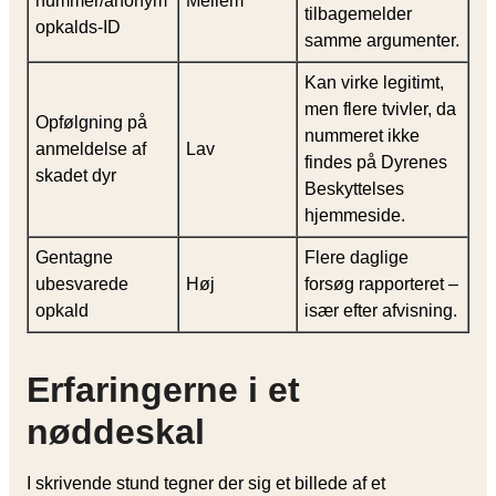
nummer/anonym
Mellem
tilbagemelder
opkalds-ID
samme argumenter.
Kan virke legitimt,
men flere tvivler, da
Opfølgning på
nummeret ikke
anmeldelse af
Lav
findes på Dyrenes
skadet dyr
Beskyttelses
hjemmeside.
Gentagne
Flere daglige
ubesvarede
Høj
forsøg rapporteret –
opkald
især efter afvisning.
Erfaringerne i et
nøddeskal
I skrivende stund tegner der sig et billede af et