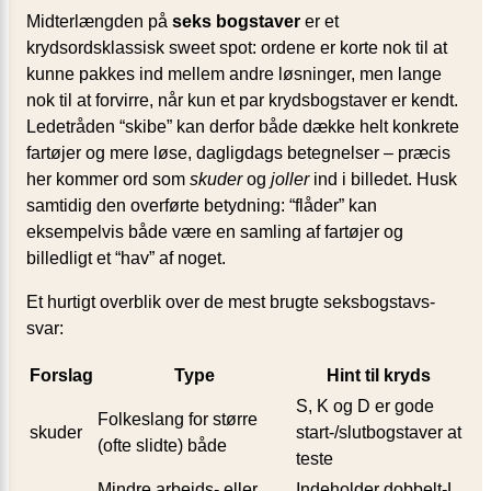
Midterlængden på
seks bogstaver
er et
krydsordsklassisk sweet spot: ordene er korte nok til at
kunne pakkes ind mellem andre løsninger, men lange
nok til at forvirre, når kun et par krydsbogstaver er kendt.
Ledetråden “skibe” kan derfor både dække helt konkrete
fartøjer og mere løse, dagligdags betegnelser – præcis
her kommer ord som
skuder
og
joller
ind i billedet. Husk
samtidig den overførte betydning: “flåder” kan
eksempelvis både være en samling af fartøjer og
billedligt et “hav” af noget.
Et hurtigt overblik over de mest brugte seksbogstavs-
svar:
Forslag
Type
Hint til kryds
S, K og D er gode
Folkeslang for større
skuder
start-/slutbogstaver at
(ofte slidte) både
teste
Mindre arbejds- eller
Indeholder dobbelt-L