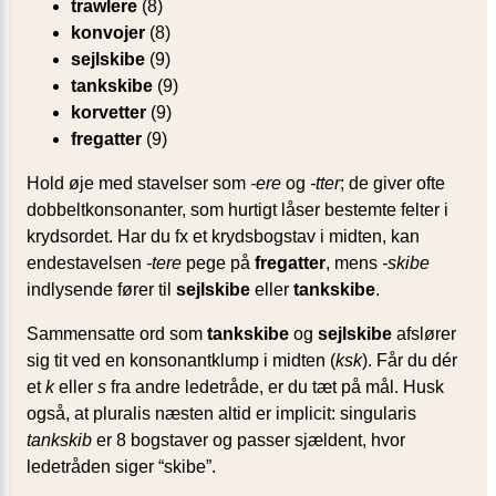
trawlere
(8)
konvojer
(8)
sejlskibe
(9)
tankskibe
(9)
korvetter
(9)
fregatter
(9)
Hold øje med stavelser som
-ere
og
-tter
; de giver ofte
dobbeltkonsonanter, som hurtigt låser bestemte felter i
krydsordet. Har du fx et krydsbogstav i midten, kan
endestavelsen
-tere
pege på
fregatter
, mens
-skibe
indlysende fører til
sejlskibe
eller
tankskibe
.
Sammensatte ord som
tankskibe
og
sejlskibe
afslører
sig tit ved en konsonantklump i midten (
ksk
). Får du dér
et
k
eller
s
fra andre ledetråde, er du tæt på mål. Husk
også, at pluralis næsten altid er implicit: singularis
tankskib
er 8 bogstaver og passer sjældent, hvor
ledetråden siger “skibe”.