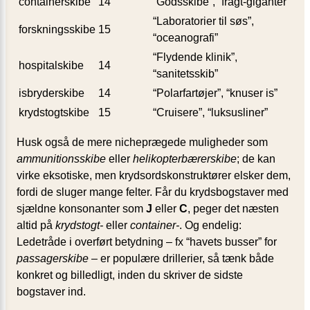
containerskibe
14
“Godsskibe”, “fragt-giganter”
“Laboratorier til søs”,
forskningsskibe
15
“oceanografi”
“Flydende klinik”,
hospitalskibe
14
“sanitetsskib”
isbryderskibe
14
“Polarfartøjer”, “knuser is”
krydstogtskibe
15
“Cruisere”, “luksusliner”
Husk også de mere nicheprægede muligheder som
ammunitionsskibe
eller
helikopterbærerskibe
; de kan
virke eksotiske, men krydsordskonstruktører elsker dem,
fordi de sluger mange felter. Får du krydsbogstaver med
sjældne konsonanter som
J
eller
C
, peger det næsten
altid på
krydstogt-
eller
container-
. Og endelig:
Ledetråde i overført betydning – fx “havets busser” for
passagerskibe
– er populære drillerier, så tænk både
konkret og billedligt, inden du skriver de sidste
bogstaver ind.