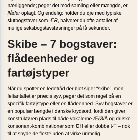
nærliggende; peger det mod samling eller mængde, er
flåder
oplagt. Og endelig: holder du øje med typiske
slutbogstaver som
-ER
, halverer du ofte antallet af
mulige seksbogstavsløsninger på få sekunder.
Skibe – 7 bogstaver:
flådeenheder og
fartøjstyper
Når du spotter en ledetråd der blot siger “skibe”, men
feltantallet er præcis syv, peger det som regel på en
specifik fartøjstype eller en flådeenhed. Syv bogstaver er
en populær længde i danske krydsord, fordi den giver
konstruktøren plads til både vokalerne Æ/Ø/Å og drilske
konsonant-kombinationer som
CH
eller dobbelt-T – nok
til at snyde de fleste uden at virke urimelig.