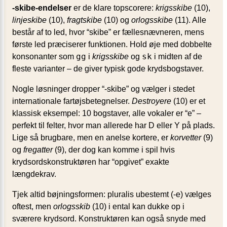
-skibe-endelser
er de klare topscorere:
krigsskibe
(10),
linjeskibe
(10),
fragtskibe
(10) og
orlogsskibe
(11). Alle
består af to led, hvor “skibe” er fællesnævneren, mens
første led præciserer funktionen. Hold øje med dobbelte
gg
sk
konsonanter som
i
krigsskibe
og
i midten af de
fleste varianter – de giver typisk gode krydsbogstaver.
Nogle løsninger dropper “-skibe” og vælger i stedet
internationale fartøjsbetegnelser.
Destroyere
(10) er et
klassisk eksempel: 10 bogstaver, alle vokaler er “e” –
perfekt til felter, hvor man allerede har D eller Y på plads.
Lige så brugbare, men en anelse kortere, er
korvetter
(9)
og
fregatter
(9), der dog kan komme i spil hvis
krydsordskonstruktøren har “opgivet” exakte
længdekrav.
Tjek altid bøjningsformen: pluralis ubestemt (-e) vælges
oftest, men
orlogsskib
(10) i ental kan dukke op i
sværere krydsord. Konstruktøren kan også snyde med