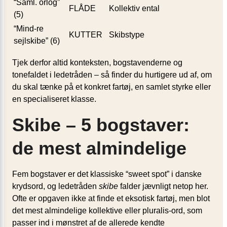
“Saml. orlog”
FLÅDE
Kollektiv ental
(5)
“Mind-re
KUTTER
Skibstype
sejlskibe” (6)
Tjek derfor altid konteksten, bogstavenderne og
tonefaldet i ledetråden – så finder du hurtigere ud af, om
du skal tænke på et konkret fartøj, en samlet styrke eller
en specialiseret klasse.
Skibe – 5 bogstaver:
de mest almindelige
Fem bogstaver er det klassiske “sweet spot” i danske
krydsord, og ledetråden
skibe
falder jævnligt netop her.
Ofte er opgaven ikke at finde et eksotisk fartøj, men blot
det mest almindelige kollektive eller pluralis-ord, som
passer ind i mønstret af de allerede kendte