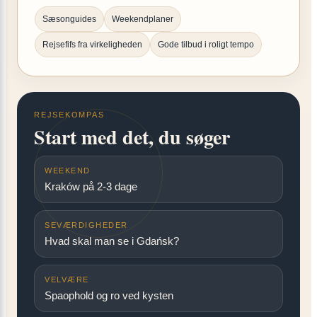
Sæsonguides
Weekendplaner
Rejsefifs fra virkeligheden
Gode tilbud i roligt tempo
REJSEKOMPAS
Start med det, du søger
WEEKEND
Kraków på 2-3 dage
SEVÆRDIGHEDER
Hvad skal man se i Gdańsk?
VELVÆRE
Spaophold og ro ved kysten