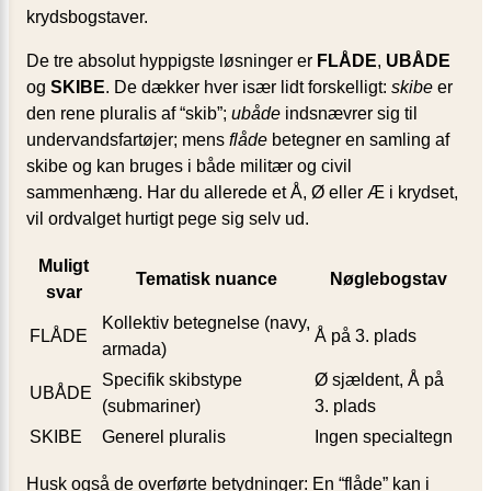
krydsbogstaver.
De tre absolut hyppigste løsninger er
FLÅDE
,
UBÅDE
og
SKIBE
. De dækker hver især lidt forskelligt:
skibe
er
den rene pluralis af “skib”;
ubåde
indsnævrer sig til
undervandsfartøjer; mens
flåde
betegner en samling af
skibe og kan bruges i både militær og civil
sammenhæng. Har du allerede et Å, Ø eller Æ i krydset,
vil ordvalget hurtigt pege sig selv ud.
Muligt
Tematisk nuance
Nøglebogstav
svar
Kollektiv betegnelse (navy,
FLÅDE
Å på 3. plads
armada)
Specifik skibstype
Ø sjældent, Å på
UBÅDE
(submariner)
3. plads
SKIBE
Generel pluralis
Ingen specialtegn
Husk også de overførte betydninger: En “flåde” kan i