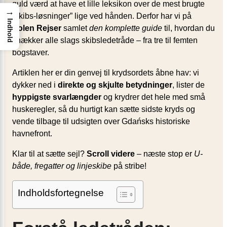
guld værd at have et lille leksikon over de mest brugte
→
“skibs-løsninger” lige ved hånden. Derfor har vi på
Indhold
Polen Rejser
samlet
den komplette guide
til, hvordan du
knækker alle slags skibsledetråde – fra tre til femten
bogstaver.
Artiklen her er din genvej til krydsordets åbne hav: vi
dykker ned i
direkte og skjulte betydninger
, lister de
hyppigste svarlængder
og krydrer det hele med små
huskeregler, så du hurtigt kan sætte sidste kryds og
vende tilbage til udsigten over Gdańsks historiske
havnefront.
Klar til at sætte sejl?
Scroll videre
– næste stop er
U-
både, fregatter og linjeskibe
på stribe!
Indholdsfortegnelse