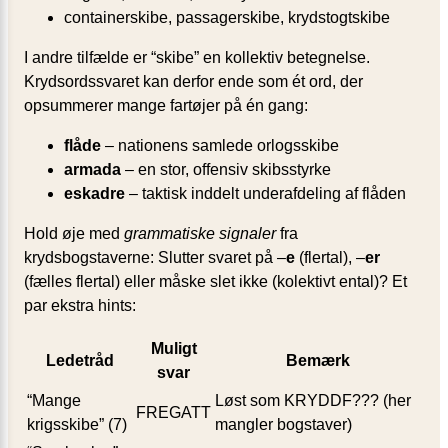
containerskibe, passagerskibe, krydstogtskibe
I andre tilfælde er “skibe” en kollektiv betegnelse.
Krydsordssvaret kan derfor ende som ét ord, der
opsummerer mange fartøjer på én gang:
flåde
– nationens samlede orlogsskibe
armada
– en stor, offensiv skibsstyrke
eskadre
– taktisk inddelt underafdeling af flåden
Hold øje med
grammatiske signaler
fra
krydsbogstaverne: Slutter svaret på –
e
(flertal), –
er
(fælles flertal) eller måske slet ikke (kolektivt ental)? Et
par ekstra hints:
Muligt
Ledetråd
Bemærk
svar
“Mange
Løst som KRYDDF??? (her
FREGATT
krigsskibe” (7)
mangler bogstaver)