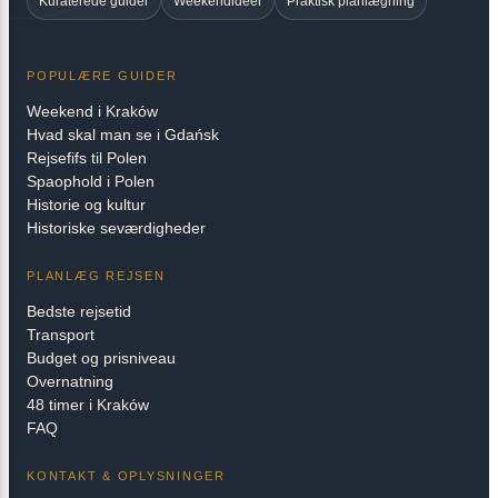
Kuraterede guider
Weekendidéer
Praktisk planlægning
POPULÆRE GUIDER
Weekend i Kraków
Hvad skal man se i Gdańsk
Rejsefifs til Polen
Spaophold i Polen
Historie og kultur
Historiske seværdigheder
PLANLÆG REJSEN
Bedste rejsetid
Transport
Budget og prisniveau
Overnatning
48 timer i Kraków
FAQ
KONTAKT & OPLYSNINGER