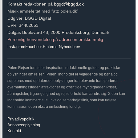
Kontakt redaktionen på
bggd@bggd.dk
Mærk emnefeltet med “att: polen.dk”
Udgiver: BGGD Digital
CVR: 34482853
Dalgas Boulevard 48, 2000 Frederiksberg, Danmark
Personlig henvendelse på adressen er ikke mulig.
Instagram
Facebook
Pinterest
Nyhedsbrev
Polen Rejser formidler inspiration, redaktionelle guider og praktiske
oplysninger om rejser i Polen. Indholdet er vejledende og bør altid
suppleres med opdaterede oplysninger fra relevante transportører,
overnatningssteder, attraktioner og offentlige myndigheder. Priser,
åbningstider, tilgængelighed og rejseforhold kan ændre sig. Siden kan
indeholde kommercielle links og samarbejdslink, som kan udløse
kommission uden ekstra omkostning for dig.
Privatlivspolitik
Annonceoplysning
Kontakt