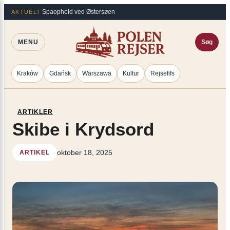
Spring
×
Spaophold ved Østersøen
AKTUELT
til
indhold
MENU
Søg
Kraków
Gdańsk
Warszawa
Kultur
Rejsefifs
ARTIKLER
Skibe i Krydsord
oktober 18, 2025
ARTIKEL