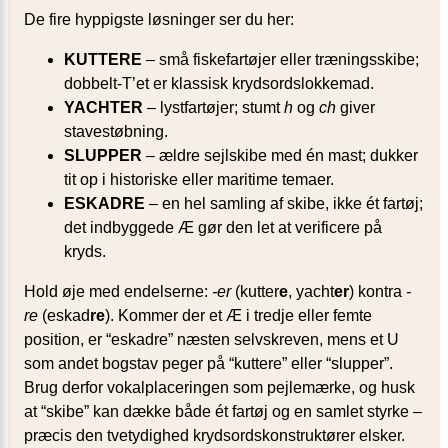
De fire hyppigste løsninger ser du her:
KUTTERE
– små fiskefartøjer eller træningsskibe;
dobbelt-T’et er klassisk krydsordslokkemad.
YACHTER
– lystfartøjer; stumt
h
og
ch
giver
stavestøbning.
SLUPPER
– ældre sejlskibe med én mast; dukker
tit op i historiske eller maritime temaer.
ESKADRE
– en hel samling af skibe, ikke ét fartøj;
det indbyggede Æ gør den let at verificere på
kryds.
Hold øje med endelserne:
-er
(kutter
e
, yacht
er
) kontra
-
re
(eskad
re
). Kommer der et Æ i tredje eller femte
position, er “eskadre” næsten selvskreven, mens et U
som andet bogstav peger på “kuttere” eller “slupper”.
Brug derfor vokalplaceringen som pejlemærke, og husk
at “skibe” kan dække både ét fartøj og en samlet styrke –
præcis den tvetydighed krydsordskonstruktører elsker.