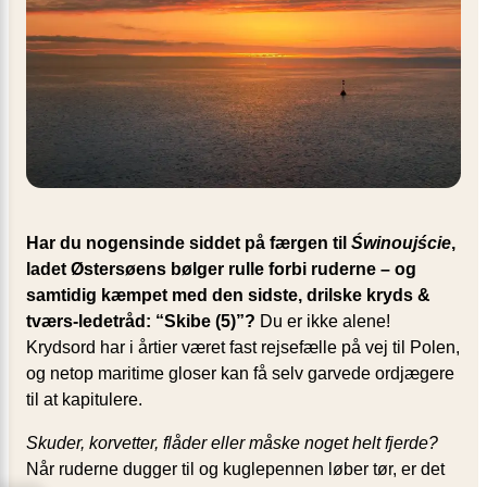
Har du nogensinde siddet på færgen til
Świnoujście
,
ladet Østersøens bølger rulle forbi ruderne – og
samtidig kæmpet med den sidste, drilske kryds &
tværs-ledetråd: “Skibe (5)”?
Du er ikke alene!
Krydsord har i årtier været fast rejsefælle på vej til Polen,
og netop maritime gloser kan få selv garvede ordjægere
til at kapitulere.
Skuder, korvetter, flåder eller måske noget helt fjerde?
Når ruderne dugger til og kuglepennen løber tør, er det