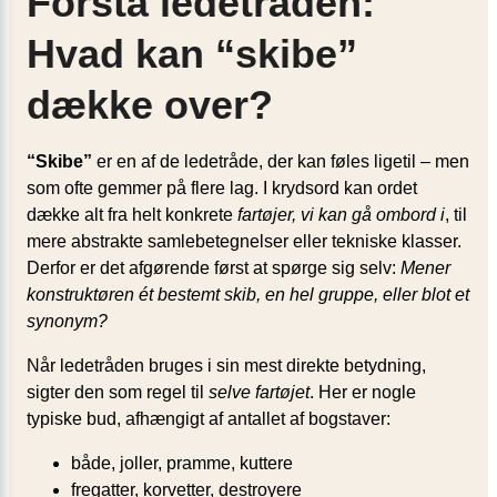
Forstå ledetråden:
Hvad kan “skibe”
dække over?
“Skibe”
er en af de ledetråde, der kan føles ligetil – men
som ofte gemmer på flere lag. I krydsord kan ordet
dække alt fra helt konkrete
fartøjer, vi kan gå ombord i
, til
mere abstrakte samlebetegnelser eller tekniske klasser.
Derfor er det afgørende først at spørge sig selv:
Mener
konstruktøren ét bestemt skib, en hel gruppe, eller blot et
synonym?
Når ledetråden bruges i sin mest direkte betydning,
sigter den som regel til
selve fartøjet
. Her er nogle
typiske bud, afhængigt af antallet af bogstaver:
både, joller, pramme, kuttere
fregatter, korvetter, destroyere