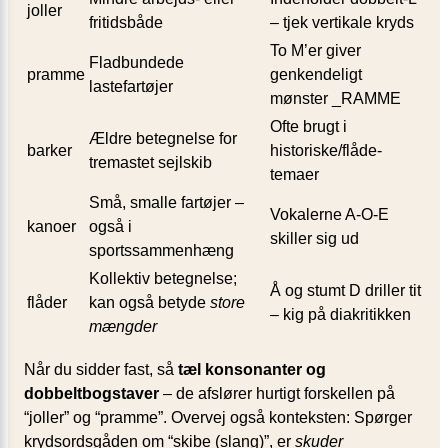
joller
fritidsbåde
– tjek vertikale kryds
To M’er giver
Fladbundede
pramme
genkendeligt
lastefartøjer
mønster _RAMME
Ofte brugt i
Ældre betegnelse for
barker
historiske/flåde-
tremastet sejlskib
temaer
Små, smalle fartøjer –
Vokalerne A-O-E
kanoer
også i
skiller sig ud
sportssammenhæng
Kollektiv betegnelse;
Å og stumt D driller tit
flåder
kan også betyde
store
– kig på diakritikken
mængder
Når du sidder fast, så
tæl konsonanter og
dobbeltbogstaver
– de afslører hurtigt forskellen på
“joller” og “pramme”. Overvej også konteksten: Spørger
krydsordsgåden om “skibe (slang)”, er
skuder