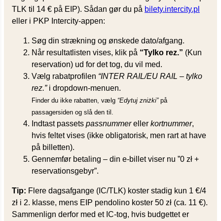
TLK til 14 € på EIP). Sådan gør du på
bilety.intercity.pl
eller i PKP Intercity-appen:
Søg din strækning og ønskede dato/afgang.
Når resultatlisten vises, klik på
“
Tylko rez.
”
(Kun
reservation) ud for det tog, du vil med.
Vælg rabatprofilen
“INTER RAIL/EU RAIL – tylko
rez.”
i dropdown-menuen.
Finder du ikke rabatten, vælg
“Edytuj zniżki”
på
passagersiden og slå den til.
Indtast passets
passnummer
eller
kortnummer
,
hvis feltet vises (ikke obligatorisk, men rart at have
på billetten).
Gennemfør betaling – din e-billet viser nu ”0 zł +
reservationsgebyr”.
Tip:
Flere dagsafgange (IC/TLK) koster stadig kun 1 €/4
zł i 2. klasse, mens EIP pendolino koster 50 zł (ca. 11 €).
Sammenlign derfor med et IC-tog, hvis budgettet er