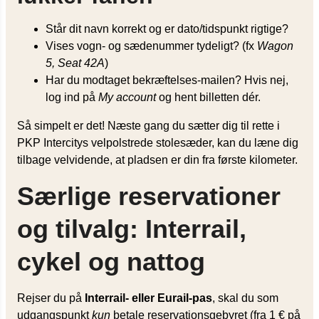
Står dit navn korrekt og er dato/tidspunkt rigtige?
Vises vogn- og sædenummer tydeligt? (fx
Wagon
5, Seat 42A
)
Har du modtaget bekræftelses-mailen? Hvis nej,
log ind på
My account
og hent billetten dér.
Så simpelt er det! Næste gang du sætter dig til rette i
PKP Intercitys velpolstrede stolesæder, kan du læne dig
tilbage velvidende, at pladsen er din fra første kilometer.
Særlige reservationer
og tilvalg: Interrail,
cykel og nattog
Rejser du på
Interrail- eller Eurail-pas
, skal du som
udgangspunkt
kun
betale reservationsgebyret (fra 1 € på