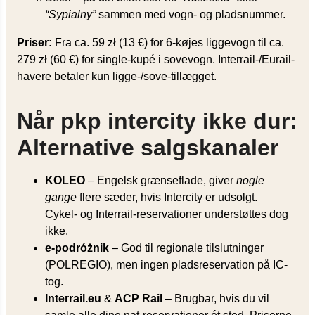
“Sypialny”
sammen med vogn- og pladsnummer.
Priser:
Fra ca. 59 zł (13 €) for 6-køjes liggevogn til ca.
279 zł (60 €) for single-kupé i sovevogn. Interrail-/Eurail-
havere betaler kun ligge-/sove-tillægget.
Når pkp intercity ikke dur:
Alternative salgskanaler
KOLEO
– Engelsk grænseflade, giver
nogle
gange
flere sæder, hvis Intercity er udsolgt.
Cykel- og Interrail-reservationer understøttes dog
ikke.
e-podróżnik
– God til regionale tilslutninger
(POLREGIO), men ingen pladsreservation på IC-
tog.
Interrail.eu
&
ACP Rail
– Brugbar, hvis du vil