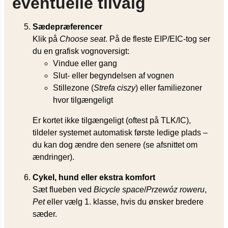
eventuelle tilvalg
Sædepræferencer
Klik på
Choose seat
. På de fleste EIP/EIC-tog ser
du en grafisk vognoversigt:
Vindue eller gang
Slut- eller begyndelsen af vognen
Stillezone (
Strefa ciszy
) eller familiezoner
hvor tilgængeligt
Er kortet ikke tilgængeligt (oftest på TLK/IC),
tildeler systemet automatisk første ledige plads –
du kan dog ændre den senere (se afsnittet om
ændringer).
Cykel, hund eller ekstra komfort
Sæt flueben ved
Bicycle space
/
Przewóz roweru
,
Pet
eller vælg 1. klasse, hvis du ønsker bredere
sæder.