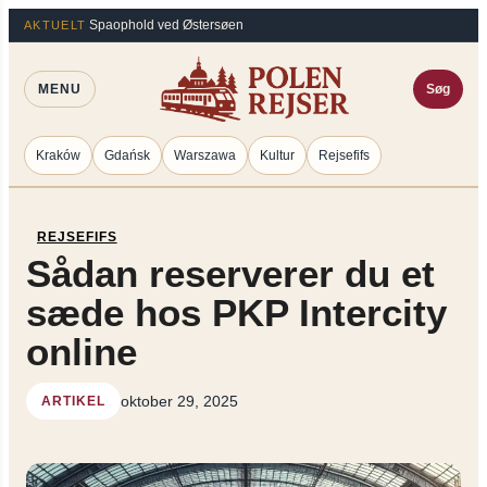
Spring
×
Spaophold ved Østersøen
AKTUELT
til
indhold
MENU
Søg
Kraków
Gdańsk
Warszawa
Kultur
Rejsefifs
REJSEFIFS
Sådan reserverer du et
sæde hos PKP Intercity
online
oktober 29, 2025
ARTIKEL