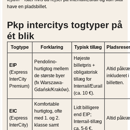
have en pladsbillet.
Pkp intercitys togtyper på
ét blik
Togtype
Forklaring
Typisk tillæg
Pladsreser
Højeste
Pendolino-
EIP
billetpris +
hurtigtog mellem
Altid påkræ
(Express
obligatorisk
de største byer
inkluderet i
InterCity
tillæg for
(fx Warszawa-
billetten.
Premium)
Interrail/Eurail
Gdańsk/Kraków).
(ca. 10 €).
Komfortable
Lidt billigere
EIC
hurtigtog, ofte
end EIP;
(Express
med 1. og 2.
Altid påkræ
Interrail-tillæg
InterCity)
klasse samt
ca. 5-6 €.