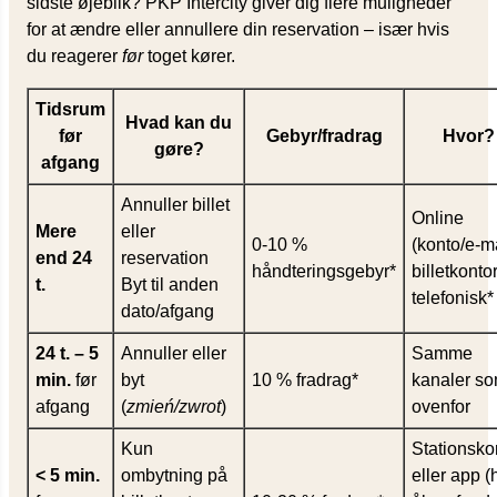
sidste øjeblik? PKP Intercity giver dig flere muligheder
for at ændre eller annullere din reservation – især hvis
du reagerer
før
toget kører.
Tidsrum
Hvad kan du
før
Gebyr/fradrag
Hvor?
gøre?
afgang
Annuller billet
Online
Mere
eller
0-10 %
(konto/e-ma
end 24
reservation
håndteringsgebyr*
billetkontor
t.
Byt til anden
telefonisk*
dato/afgang
24 t. – 5
Annuller eller
Samme
min.
før
byt
10 % fradrag*
kanaler s
afgang
(
zmień/zwrot
)
ovenfor
Kun
Stationsko
< 5 min.
ombytning på
eller app (