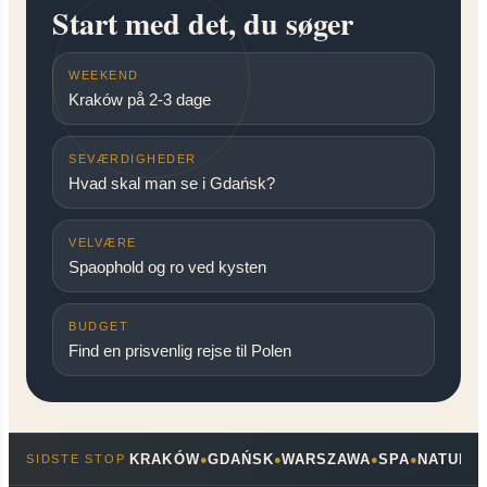
Start med det, du søger
WEEKEND
Kraków på 2-3 dage
SEVÆRDIGHEDER
Hvad skal man se i Gdańsk?
VELVÆRE
Spaophold og ro ved kysten
BUDGET
Find en prisvenlig rejse til Polen
KRAKÓW
GDAŃSK
WARSZAWA
SPA
NATUR
SIDSTE STOP
●
●
●
●
●