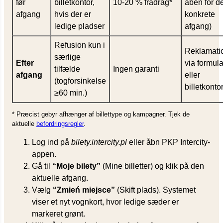
før
billetkontor,
10-20 % fradrag*
åben for d
afgang
hvis der er
konkrete
ledige pladser
afgang)
Refusion kun i
Reklamati
særlige
Efter
via formula
tilfælde
Ingen garanti
afgang
eller
(togforsinkelse
billetkonto
≥60 min.)
* Præcist gebyr afhænger af billettype og kampagner. Tjek de
aktuelle
befordringsregler
.
Log ind på
bilety.intercity.pl
eller åbn PKP Intercity-
appen.
Gå til
“Moje bilety”
(Mine billetter) og klik på den
aktuelle afgang.
Vælg
“Zmień miejsce”
(Skift plads). Systemet
viser et nyt vognkort, hvor ledige sæder er
markeret grønt.