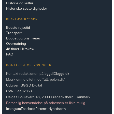
Historie og kultur
Historiske seværdigheder
PLANLÆG REJSEN
Bedste rejsetid
Transport
Budget og prisniveau
Overnatning
48 timer i Kraków
FAQ
KONTAKT & OPLYSNINGER
Kontakt redaktionen på
bggd@bggd.dk
Mærk emnefeltet med “att: polen.dk”
Udgiver: BGGD Digital
CVR: 34482853
Dalgas Boulevard 48, 2000 Frederiksberg, Danmark
Personlig henvendelse på adressen er ikke mulig.
Instagram
Facebook
Pinterest
Nyhedsbrev