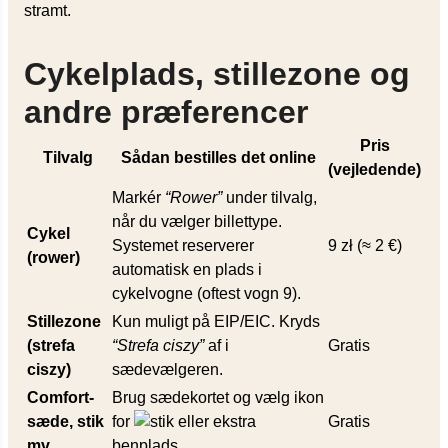
stramt.
Cykelplads, stillezone og
andre præferencer
Pris
Tilvalg
Sådan bestilles det online
(vejledende)
Markér
“
Rower
”
under tilvalg,
når du vælger billettype.
Cykel
Systemet reserverer
9 zł (≈ 2 €)
(rower)
automatisk en plads i
cykelvogne (oftest vogn 9).
Stillezone
Kun muligt på EIP/EIC. Kryds
(strefa
“
Strefa ciszy
”
af i
Gratis
ciszy)
sædevælgeren.
Comfort-
Brug sædekortet og vælg ikon
sæde, stik
for
eller ekstra
Gratis
mv.
benplads.