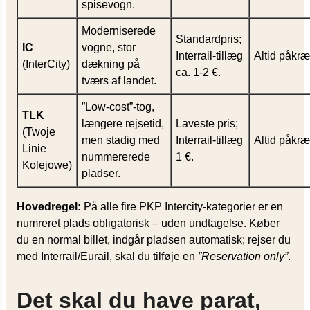
spisevogn.
Moderniserede
Standardpris;
IC
vogne, stor
Interrail-tillæg
Altid påkræ
(InterCity)
dækning på
ca. 1-2 €.
tværs af landet.
”Low-cost”-tog,
TLK
længere rejsetid,
Laveste pris;
(Twoje
men stadig med
Interrail-tillæg
Altid påkræ
Linie
nummererede
1 €.
Kolejowe)
pladser.
Hovedregel:
På alle fire PKP Intercity-kategorier er en
numreret plads obligatorisk – uden undtagelse. Køber
du en normal billet, indgår pladsen automatisk; rejser du
med Interrail/Eurail, skal du tilføje en
”Reservation only”
.
Det skal du have parat,