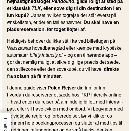
højhastighedstoget
Pendolino
, glide roligt af sted på
et klassisk
TLK
, eller sove dig til din destination i en
lun kupé?
Uanset hvilken togrejse der står øverst på
ønskelisten, er der én fællesnævner:
Du skal have en
pladsreservation, før toget fløjter af.
Heldigvis behøver du ikke stå i kø ved billetlugen på
Warszawas hovedbanegård eller kæmpe med kryptiske
automater.
bilety.intercity.pl
– og den tilhørende app –
gør det nemlig muligt at sikre dig lige præcis det sæde,
den stillezone eller den sovekupé, du vil have,
direkte
fra sofaen på få minutter.
I denne guide viser
Polen Rejser
dig trin for trin,
hvordan du reserverer et sæde hos PKP Intercity online
– hvad enten du rejser på almindelig billet, med Interrail-
pas, eller vil have cyklen med ombord. Vi begynder med
de vigtigste regler og forberedelser, før vi klikker os
→
gennem hele bookingprocessen og slutter af med tips til
Indhold
ændringer, refunderinger og de små hacks, der kan