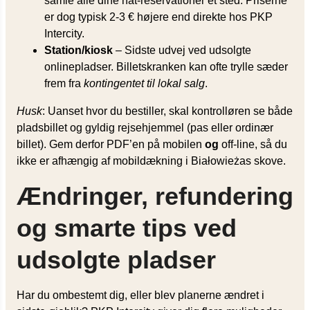
samle alle dine nat-reservationer ét sted. Priserne
er dog typisk 2-3 € højere end direkte hos PKP
Intercity.
Station/kiosk
– Sidste udvej ved udsolgte
onlinepladser. Billetskranken kan ofte trylle sæder
frem fra
kontingentet til lokal salg
.
Husk
: Uanset hvor du bestiller, skal kontrolløren se både
pladsbillet og gyldig rejsehjemmel (pas eller ordinær
billet). Gem derfor PDF’en på mobilen
og
off-line, så du
ikke er afhængig af mobildækning i Białowieżas skove.
Ændringer, refundering
og smarte tips ved
udsolgte pladser
Har du ombestemt dig, eller blev planerne ændret i