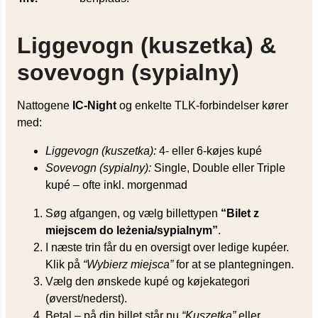
Liggevogn (kuszetka) &
sovevogn (sypialny)
Nattogene
IC-Night
og enkelte TLK-forbindelser kører
med:
Liggevogn (kuszetka):
4- eller 6-køjes kupé
Sovevogn (sypialny):
Single, Double eller Triple
kupé – ofte inkl. morgenmad
Søg afgangen, og vælg billettypen
“Bilet z
miejscem do leżenia/sypialnym”
.
I næste trin får du en oversigt over ledige kupéer.
Klik på
“Wybierz miejsca”
for at se plantegningen.
Vælg den ønskede kupé og køjekategori
(øverst/nederst).
Betal – på din billet står nu
“Kuszetka”
eller