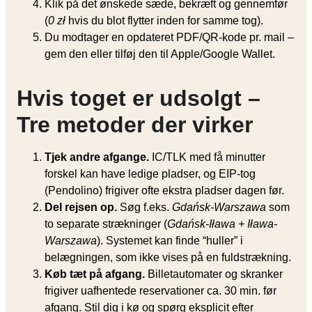
Klik på det ønskede sæde, bekræft og gennemfør
(
0 zł
hvis du blot flytter inden for samme tog).
Du modtager en opdateret PDF/QR-kode pr. mail –
gem den eller tilføj den til Apple/Google Wallet.
Hvis toget er udsolgt –
Tre metoder der virker
Tjek andre afgange.
IC/TLK med få minutter
forskel kan have ledige pladser, og EIP-tog
(Pendolino) frigiver ofte ekstra pladser dagen før.
Del rejsen op.
Søg f.eks.
Gdańsk-Warszawa
som
to separate strækninger (
Gdańsk-Iława + Iława-
Warszawa
). Systemet kan finde “huller” i
belægningen, som ikke vises på en fuldstrækning.
Køb tæt på afgang.
Billetautomater og skranker
frigiver uafhentede reservationer ca. 30 min. før
afgang. Stil dig i kø og spørg eksplicit efter