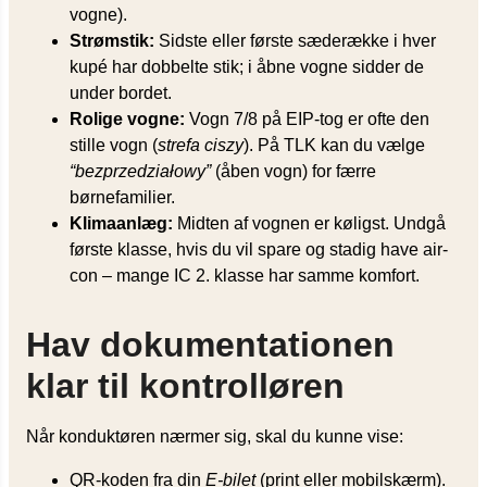
vogne).
Strømstik:
Sidste eller første sæderække i hver
kupé har dobbelte stik; i åbne vogne sidder de
under bordet.
Rolige vogne:
Vogn 7/8 på EIP-tog er ofte den
stille vogn (
strefa ciszy
). På TLK kan du vælge
“bezprzedziałowy”
(åben vogn) for færre
børnefamilier.
Klimaanlæg:
Midten af vognen er køligst. Undgå
første klasse, hvis du vil spare og stadig have air-
con – mange IC 2. klasse har samme komfort.
Hav dokumentationen
klar til kontrolløren
Når konduktøren nærmer sig, skal du kunne vise:
QR-koden fra din
E-bilet
(print eller mobilskærm).