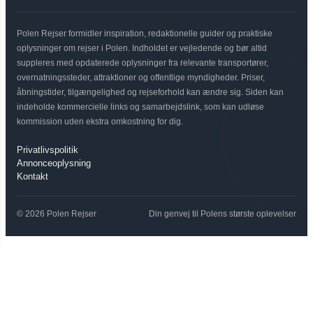
Polen Rejser formidler inspiration, redaktionelle guider og praktiske
oplysninger om rejser i Polen. Indholdet er vejledende og bør altid
suppleres med opdaterede oplysninger fra relevante transportører,
overnatningssteder, attraktioner og offentlige myndigheder. Priser,
åbningstider, tilgængelighed og rejseforhold kan ændre sig. Siden kan
indeholde kommercielle links og samarbejdslink, som kan udløse
kommission uden ekstra omkostning for dig.
Privatlivspolitik
Annonceoplysning
Kontakt
© 2026 Polen Rejser
Din genvej til Polens største oplevelser