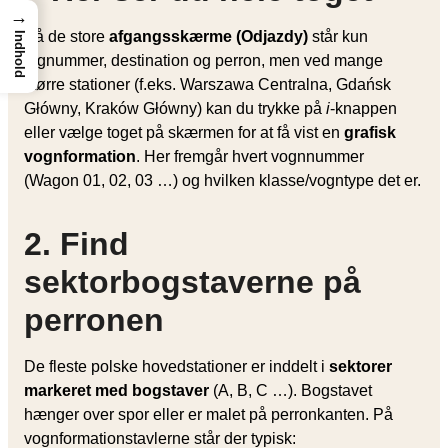
→
På de store
afgangsskærme (Odjazdy)
står kun
Indhold
tognummer, destination og perron, men ved mange
større stationer (f.eks. Warszawa Centralna, Gdańsk
Główny, Kraków Główny) kan du trykke på
i
-knappen
eller vælge toget på skærmen for at få vist en
grafisk
vognformation
. Her fremgår hvert vognnummer
(Wagon 01, 02, 03 …) og hvilken klasse/vogntype det er.
2. Find
sektorbogstaverne på
perronen
De fleste polske hovedstationer er inddelt i
sektorer
markeret med bogstaver
(A, B, C …). Bogstavet
hænger over spor eller er malet på perronkanten. På
vognformationstavlerne står der typisk: