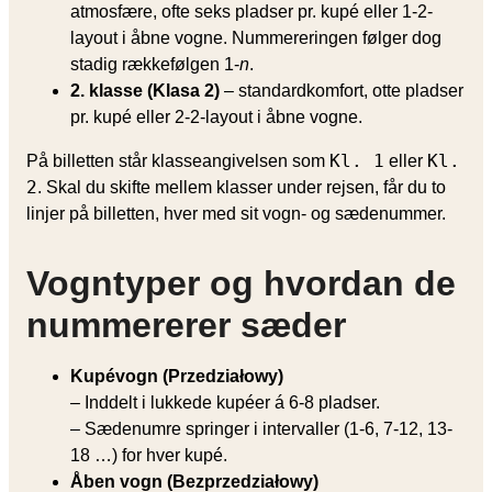
atmosfære, ofte seks pladser pr. kupé eller 1-2-
layout i åbne vogne. Nummereringen følger dog
stadig rækkefølgen 1-
n
.
2. klasse (Klasa 2)
– standardkomfort, otte pladser
pr. kupé eller 2-2-layout i åbne vogne.
Kl. 1
Kl.
På billetten står klasseangivelsen som
eller
2
. Skal du skifte mellem klasser under rejsen, får du to
linjer på billetten, hver med sit vogn- og sædenummer.
Vogntyper og hvordan de
nummererer sæder
Kupévogn (Przedziałowy)
– Inddelt i lukkede kupéer á 6-8 pladser.
– Sædenumre springer i intervaller (1-6, 7-12, 13-
18 …) for hver kupé.
Åben vogn (Bezprzedziałowy)