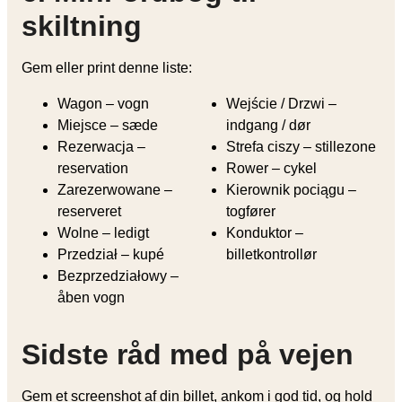
skiltning
Gem eller print denne liste:
Wagon – vogn
Wejście / Drzwi –
Miejsce – sæde
indgang / dør
Rezerwacja –
Strefa ciszy – stillezone
reservation
Rower – cykel
Zarezerwowane –
Kierownik pociągu –
reserveret
togfører
Wolne – ledigt
Konduktor –
Przedział – kupé
billetkontrollør
Bezprzedziałowy –
åben vogn
Sidste råd med på vejen
Gem et screenshot af din billet, ankom i god tid, og hold