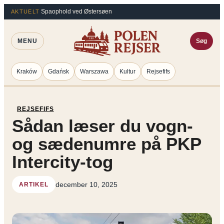
Spring
Spaophold ved Østersøen
AKTUELT
til
indhold
MENU
Søg
Kraków
Gdańsk
Warszawa
Kultur
Rejsefifs
REJSEFIFS
Sådan læser du vogn-
og sædenumre på PKP
Intercity-tog
december 10, 2025
ARTIKEL