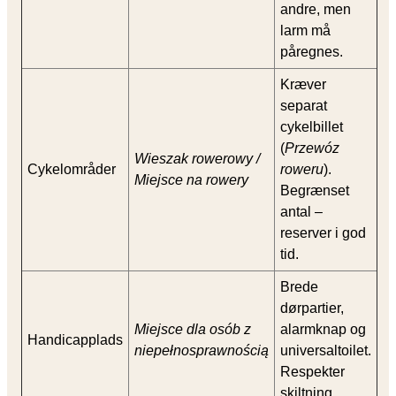
andre, men
larm må
påregnes.
Kræver
separat
cykelbillet
(
Przewóz
Wieszak rowerowy /
Cykelområder
roweru
).
Miejsce na rowery
Begrænset
antal –
reserver i god
tid.
Brede
dørpartier,
Miejsce dla osób z
alarmknap og
Handicapplads
niepełnosprawnością
universaltoilet.
Respekter
skiltning.