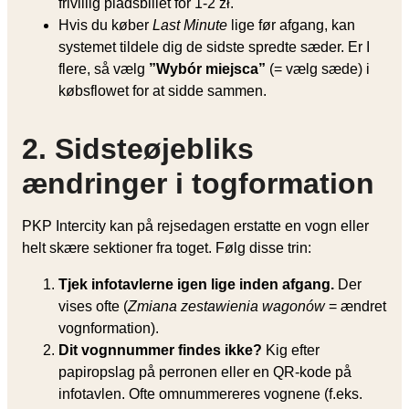
frivillig pladsbillet for 1-2 zł.
Hvis du køber
Last Minute
lige før afgang, kan
systemet tildele dig de sidste spredte sæder. Er I
flere, så vælg
”Wybór miejsca”
(= vælg sæde) i
købsflowet for at sidde sammen.
2. Sidsteøjebliks
ændringer i togformation
PKP Intercity kan på rejsedagen erstatte en vogn eller
helt skære sektioner fra toget. Følg disse trin:
Tjek infotavlerne igen lige inden afgang.
Der
vises ofte (
Zmiana zestawienia wagonów
= ændret
vognformation).
Dit vognnummer findes ikke?
Kig efter
papiropslag på perronen eller en QR-kode på
infotavlen. Ofte omnummereres vognene (f.eks.