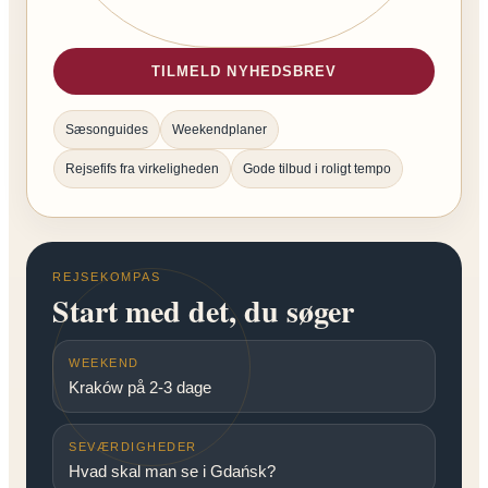
TILMELD NYHEDSBREV
Sæsonguides
Weekendplaner
Rejsefifs fra virkeligheden
Gode tilbud i roligt tempo
REJSEKOMPAS
Start med det, du søger
WEEKEND
Kraków på 2-3 dage
SEVÆRDIGHEDER
Hvad skal man se i Gdańsk?