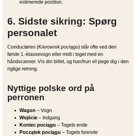
estimerede position.
6. Sidste sikring: Spørg
personalet
Conductøren (
Kierownik pociągu
) står ofte ved den
første 1.-klassevogn eller midt i toget med en
håndscanner. Vis din billet, og han/hun vil pege dig i den
rigtige retning.
Nyttige polske ord på
perronen
Wagon
– Vogn
Wejście
– Indgang
Koniec pociągu
– Togets ende
Początek pociągu
– Togets forende