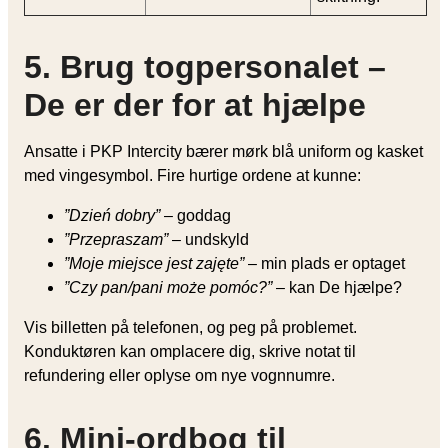
5. Brug togpersonalet –
De er der for at hjælpe
Ansatte i PKP Intercity bærer mørk blå uniform og kasket
med vingesymbol. Fire hurtige ordene at kunne:
”Dzień dobry”
– goddag
”Przepraszam”
– undskyld
”Moje miejsce jest zajęte”
– min plads er optaget
”Czy pan/pani może pomóc?”
– kan De hjælpe?
Vis billetten på telefonen, og peg på problemet.
Konduktøren kan omplacere dig, skrive notat til
refundering eller oplyse om nye vognnumre.
6. Mini-ordbog til