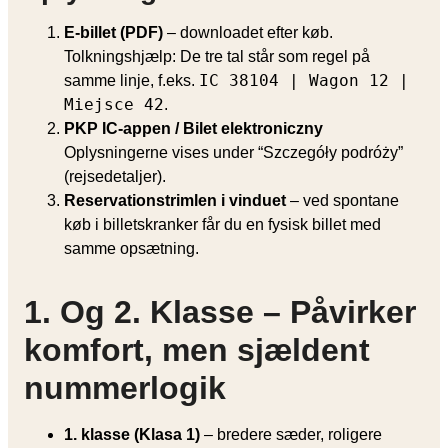
E-billet (PDF)
– downloadet efter køb.
Tolkningshjælp: De tre tal står som regel på
IC 38104 | Wagon 12 |
samme linje, f.eks.
Miejsce 42
.
PKP IC-appen / Bilet elektroniczny
Oplysningerne vises under “Szczegóły podróży”
(rejse­detaljer).
Reservationstrimlen i vinduet
– ved spontane
køb i billetskranker får du en fysisk billet med
samme opsætning.
1. Og 2. Klasse – Påvirker
komfort, men sjældent
nummerlogik
1. klasse (Klasa 1)
– bredere sæder, roligere