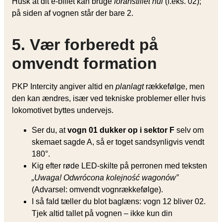
Husk at dit e-billet kan bruge
foranstillet nul
(f.eks. 02);
på siden af vognen står der bare 2.
5. Vær forberedt på
omvendt formation
PKP Intercity angiver altid en
planlagt
rækkefølge, men
den kan ændres, især ved tekniske problemer eller hvis
lokomotivet byttes undervejs.
Ser du, at
vogn 01 dukker op i sektor F
selv om
skemaet sagde A, så er toget sandsynligvis vendt
180°.
Kig efter røde LED-skilte på perronen med teksten
„Uwaga! Odwrócona kolejność wagonów”
(Advarsel: omvendt vognrækkefølge).
I så fald tæller du blot baglæns: vogn 12 bliver 02.
Tjek altid tallet på vognen – ikke kun din