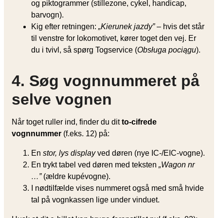
og piktogrammer (stillezone, cykel, handicap,
barvogn).
Kig efter retningen:
„Kierunek jazdy”
– hvis det står
til venstre for lokomotivet, kører toget den vej. Er
du i tvivl, så spørg Togservice (
Obsługa pociągu
).
4. Søg vognnummeret på
selve vognen
Når toget ruller ind, finder du dit
to-cifrede
vognnummer
(f.eks. 12) på:
En
stor, lys display
ved døren (nye IC-/EIC-vogne).
En trykt tabel ved døren med teksten
„Wagon nr
…”
(ældre kupévogne).
I nød­tilfælde vises nummeret også med små hvide
tal på vognkassen lige under vinduet.