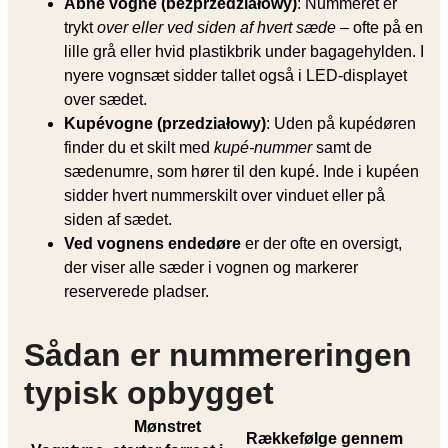
Åbne vogne (bezprzedziałowy)
: Nummeret er
trykt
over eller ved siden af hvert sæde
– ofte på en
lille grå eller hvid plastikbrik under bagagehylden. I
nyere vognsæt sidder tallet også i LED-displayet
over sædet.
Kupévogne (przedziałowy)
: Uden på kupédøren
finder du et skilt med
kupé-nummer
samt de
sædenumre, som hører til den kupé. Inde i kupéen
sidder hvert nummerskilt over vinduet eller på
siden af sædet.
Ved vognens endedøre
er der ofte en oversigt,
der viser alle sæder i vognen og markerer
reserverede pladser.
Sådan er nummereringen
typisk opbygget
Mønstret
Rækkefølge gennem