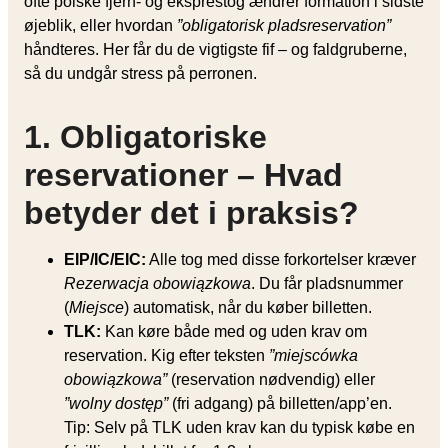
ofte polske fjern- og eksprestog ændrer formation i sidste
øjeblik, eller hvordan
”obligatorisk pladsreservation”
håndteres. Her får du de vigtigste fif – og faldgruberne,
så du undgår stress på perronen.
1. Obligatoriske
reservationer – Hvad
betyder det i praksis?
EIP/IC/EIC:
Alle tog med disse forkortelser kræver
Rezerwacja obowiązkowa
. Du får pladsnummer
(
Miejsce
) automatisk, når du køber billetten.
TLK:
Kan køre både med og uden krav om
reservation. Kig efter teksten
”miejscówka
obowiązkowa”
(reservation nødvendig) eller
”wolny dostęp”
(fri adgang) på billetten/app’en.
Tip: Selv på TLK uden krav kan du typisk købe en