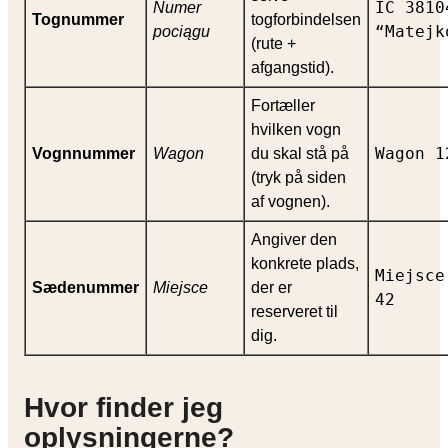
IC 3810
Numer
Tognummer
togforbindelsen
“Matejk
pociągu
(rute +
afgangstid).
Fortæller
hvilken vogn
Wagon 1
Vognnummer
Wagon
du skal stå på
(tryk på siden
af vognen).
Angiver den
konkrete plads,
Miejsce
Sædenummer
Miejsce
der er
42
reserveret til
dig.
Hvor finder jeg
oplysningerne?