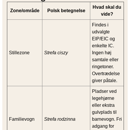
Hvad skal du
Zone/område
Polsk betegnelse
vide?
Findes i
udvalgte
EIP/EIC og
enkelte IC.
Stillezone
Strefa ciszy
Ingen høj
samtale eller
ringetoner.
Overtrædelse
giver påtale.
Pladser ved
legehjørne
eller ekstra
gulvplads til
Familievogn
Strefa rodzinna
barnevogn. Fri
adgang for