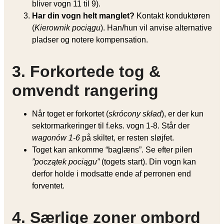
bliver vogn 11 til 9).
Har din vogn helt manglet?
Kontakt konduktøren
(
Kierownik pociągu
). Han/hun vil anvise alternative
pladser og notere kompensation.
3. Forkortede tog &
omvendt rangering
Når toget er forkortet (
skrócony skład
), er der kun
sektormarkeringer til f.eks. vogn 1-8. Står der
wagonów 1-6
på skiltet, er resten sløjfet.
Toget kan ankomme “baglæns”. Se efter pilen
”początek pociągu”
(togets start). Din vogn kan
derfor holde i modsatte ende af perronen end
forventet.
4. Særlige zoner ombord