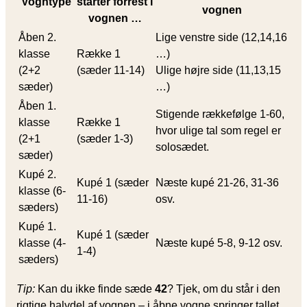
Vogntype
starter forrest i
vognen
vognen …
Åben 2.
Lige venstre side (12,14,16
klasse
Række 1
…)
(2+2
(sæder 11-14)
Ulige højre side (11,13,15
sæder)
…)
Åben 1.
Stigende rækkefølge 1-60,
klasse
Række 1
hvor ulige tal som regel er
(2+1
(sæder 1-3)
solosædet.
sæder)
Kupé 2.
Kupé 1 (sæder
Næste kupé 21-26, 31-36
klasse (6-
11-16)
osv.
sæders)
Kupé 1.
Kupé 1 (sæder
klasse (4-
Næste kupé 5-8, 9-12 osv.
1-4)
sæders)
Tip:
Kan du ikke finde sæde
42
? Tjek, om du står i den
rigtige halvdel af vognen – i åbne vogne springer tallet