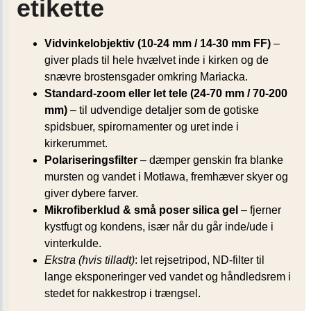
etikette
Vidvinkel­objektiv (10-24 mm / 14-30 mm FF)
–
giver plads til hele hvælvet inde i kirken og de
snævre brostensgader omkring Mariacka.
Standard-zoom eller let tele (24-70 mm / 70-200
mm)
– til udvendige detaljer som de gotiske
spidsbuer, spirornamenter og uret inde i
kirkerummet.
Polariseringsfilter
– dæmper genskin fra blanke
mursten og vandet i Motława, fremhæver skyer og
giver dybere farver.
Mikrofiberklud & små poser silica gel
– fjerner
kystfugt og kondens, især når du går inde/ude i
vinterkulde.
Ekstra (hvis tilladt)
: let rejsetripod, ND-filter til
lange eksponeringer ved vandet og håndledsrem i
stedet for nakkestrop i trængsel.