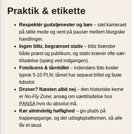
Praktik & etikette
Respektér gudstjenester og bøn
– sæt kameraet
på stille mode og vent på pauser mellem liturgiske
handlinger.
Ingen blitz, begrænset stativ
– blitz blænder
både præst og publikum, og stativ kræver ofte sær­
tilladelse (spørg ved indgangen).
Fotolicens & tårnbillet
– indendørs foto koster
typisk 5-10 PLN; tårnet har separat billet og faste
tids­slot.
Droner? Næsten altid nej
– den historiske kerne
er
No-Fly Zone
; ansøg om sær­tilladelse hos
PANSA
hvis du absolut må.
Kør almindelig høflighed
– giv plads på
trappeopgange, og del udsigtsplatformen, så alle
får et skud.