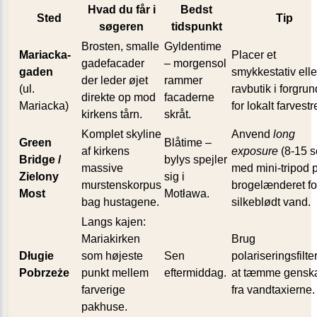
Hvad du får i
Bedst
Sted
Tip
søgeren
tidspunkt
Brosten, smalle
Gyldentime
Mariacka-
Placer et
gadefacader
– morgensol
gaden
smykkestativ elle
der leder øjet
rammer
(ul.
ravbutik i forgru
direkte op mod
facaderne
Mariacka)
for lokalt farvestre
kirkens tårn.
skråt.
Komplet skyline
Anvend
long
Green
Blåtime –
af kirkens
exposure
(8-15 s
Bridge /
bylys spejler
massive
med mini-tripod 
Zielony
sig i
murstenskorpus
brogelænderet fo
Most
Motława.
bag hustagene.
silkeblødt vand.
Langs kajen:
Mariakirken
Brug
Długie
som højeste
Sen
polariseringsfilter 
Pobrzeże
punkt mellem
eftermiddag.
at tæmme gensk
farverige
fra vandtaxierne.
pakhuse.