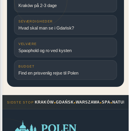
Kraków på 2-3 dage
SEVÆRDIGHEDER
Hvad skal man se i Gdańsk?
VELVÆRE
Spaophold og ro ved kysten
BUDGET
Find en prisvenlig rejse til Polen
KRAKÓW
GDAŃSK
WARSZAWA
SPA
NATUR
SIDSTE STOP
●
●
●
●
●