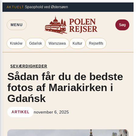
Spring
×
Spaophold ved Østersøen
AKTUELT
til
indhold
MENU
Søg
Kraków
Gdańsk
Warszawa
Kultur
Rejsefifs
SEVÆRDIGHEDER
Sådan får du de bedste
fotos af Mariakirken i
Gdańsk
november 6, 2025
ARTIKEL