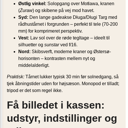
Østlig vinkel:
Solopgang over Motława, kranen
(
Żuraw
) og skibene på vej mod havet.
Syd:
Den lange gadeakse Długa/Długi Targ med
rådhustårnet i forgrunden – perfekt til tele (70-200
mm) for komprimeret perspektiv.
Vest:
Lav sol over de røde tegltage – ideelt til
silhuetter og
sunstar
ved f/16.
Nord:
Skibsverft, moderne kraner og Østersø-
horisonten – kontrasten mellem nyt og
middelalderligt.
Praktisk:
Tårnet lukker typisk 30 min før solnedgang, så
tjek åbningstider uden for højsæson. Monopod er tilladt;
tripod er det som regel ikke.
Få billedet i kassen:
udstyr, indstillinger og