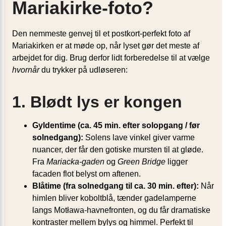
Mariakirke-foto?
Den nemmeste genvej til et postkort-perfekt foto af
Mariakirken er at møde op, når lyset gør det meste af
arbejdet for dig. Brug derfor lidt forberedelse til at vælge
hvornår
du trykker på udløseren:
1. Blødt lys er kongen
Gyldentime (ca. 45 min. efter solopgang / før
solnedgang):
Solens lave vinkel giver varme
nuancer, der får den gotiske mursten til at gløde.
Fra
Mariacka-gaden
og
Green Bridge
ligger
facaden flot belyst om aftenen.
Blåtime (fra solnedgang til ca. 30 min. efter):
Når
himlen bliver koboltblå, tænder gadelamperne
langs Motława-havnefronten, og du får dramatiske
kontraster mellem bylys og himmel. Perfekt til