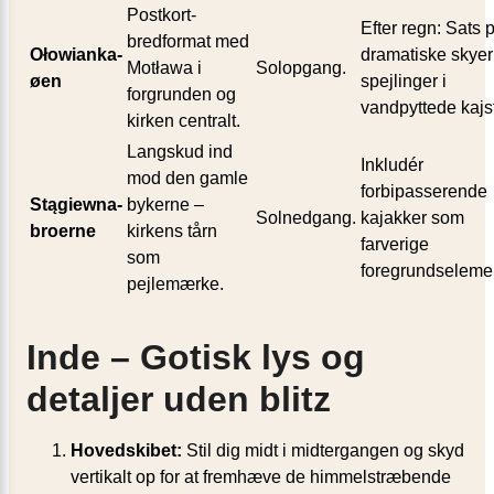
Postkort-
Efter regn: Sats 
bredformat med
Ołowianka-
dramatiske skyer
Motława i
Solopgang.
øen
spejlinger i
forgrunden og
vandpyttede kajs
kirken centralt.
Langskud ind
Inkludér
mod den gamle
forbipasserende
Stągiewna-
bykerne –
Solnedgang.
kajakker som
broerne
kirkens tårn
farverige
som
foregrundselemen
pejlemærke.
Inde – Gotisk lys og
detaljer uden blitz
Hovedskibet:
Stil dig midt i midtergangen og skyd
vertikalt op for at fremhæve de himmelstræbende