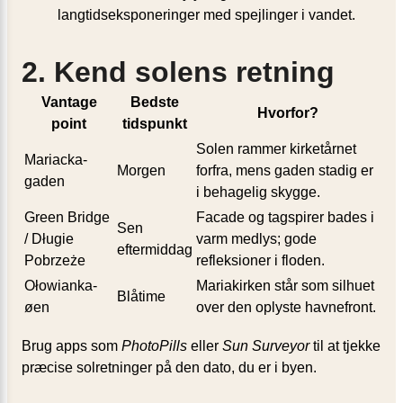
langtidseksponeringer med spejlinger i vandet.
2. Kend solens retning
Vantage
Bedste
Hvorfor?
point
tidspunkt
Solen rammer kirketårnet
Mariacka-
Morgen
forfra, mens gaden stadig er
gaden
i behagelig skygge.
Green Bridge
Facade og tagspirer bades i
Sen
/ Długie
varm medlys; gode
eftermiddag
Pobrzeże
refleksioner i floden.
Ołowianka-
Mariakirken står som silhuet
Blåtime
øen
over den oplyste havnefront.
Brug apps som
PhotoPills
eller
Sun Surveyor
til at tjekke
præcise solretninger på den dato, du er i byen.