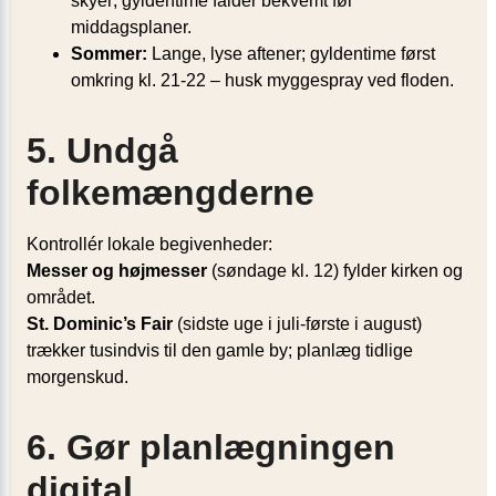
skyer; gyldentime falder bekvemt før
middagsplaner.
Sommer:
Lange, lyse aftener; gyldentime først
omkring kl. 21-22 – husk myggespray ved floden.
5. Undgå
folkemængderne
Kontrollér lokale begivenheder:
Messer og højmesser
(søndage kl. 12) fylder kirken og
området.
St. Dominic’s Fair
(sidste uge i juli-første i august)
trækker tusindvis til den gamle by; planlæg tidlige
morgenskud.
6. Gør planlægningen
digital