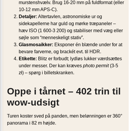
murstenshvælv. Brug 16-20 mm på fuldformat (eller
10-12 mm APS-C).
Detaljer:
Altertavlen, astronomiske ur og
sidekapellerne har guld og mørke træpaneler –
hæv ISO (1 600-3 200) og stabiliser med væg eller
søjle som “menneskeligt stativ”.
Glasmosaikker:
Eksponer én blænde under for at
bevare farverne, og brackét evt. til HDR.
Etikette:
Blitz er forbudt; lydløs lukker værdsættes
under messer. Der kan kræves
photo permit
(3-5
zł) – spørg i billetskranken.
Oppe i tårnet – 402 trin til
wow-udsigt
Turen koster sved på panden, men belønningen er 360°
panorama i 82 m højde.