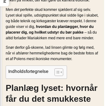
kirken på vinkler, der kan gøre dit kamera euforisk.
Men
det
perfekte skud kommer sjældent af sig selv.
Lyset skal spille, udsigts­punktet skal sidde lige i skabet,
og både teknik og kirkegæster kræver respekt. I denne
guide viser vi dig,
hvordan du planlægger, hvor du
placerer dig, og hvilket udstyr du bør pakke
– så du
altid forlader Mariakirken med mere end bare minder.
Snør derfor gå-skoene, lad linsen glimte og følg med,
når vi afslører hemmelighederne bag de bedste fotos af
et af Polens mest ikoniske monumenter.
Indholdsfortegnelse
Planlæg lyset: hvornår
får du det smukkeste