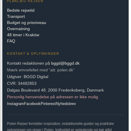
PLANLÆG REJSEN
Bedste rejsetid
Transport
Budget og prisniveau
Overnatning
48 timer i Kraków
FAQ
KONTAKT & OPLYSNINGER
Kontakt redaktionen på
bggd@bggd.dk
Mærk emnefeltet med “att: polen.dk”
Udgiver: BGGD Digital
CVR: 34482853
Dalgas Boulevard 48, 2000 Frederiksberg, Danmark
Personlig henvendelse på adressen er ikke mulig.
Instagram
Facebook
Pinterest
Nyhedsbrev
Polen Rejser formidler inspiration, redaktionelle guider og praktiske
oplysninger om rejser i Polen. Indholdet er vejledende og bør altid