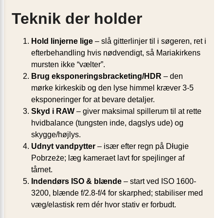
Teknik der holder
Hold linjerne lige
– slå gitterlinjer til i søgeren, ret i
efterbehandling hvis nødvendigt, så Mariakirkens
mursten ikke “vælter”.
Brug eksponerings­bracketing/HDR
– den
mørke kirkeskib og den lyse himmel kræver 3-5
eksponeringer for at bevare detaljer.
Skyd i RAW
– giver maksimal spillerum til at rette
hvidbalance (tungsten inde, dagslys ude) og
skygge/højlys.
Udnyt vandpytter
– især efter regn på Długie
Pobrzeże; læg kameraet lavt for spejlinger af
tårnet.
Indendørs ISO & blænde
– start ved ISO 1600-
3200, blænde f/2.8-f/4 for skarphed; stabiliser med
væg/elastisk rem dér hvor stativ er forbudt.