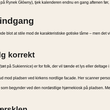
t på Rynek Główny), tjek kalenderen endnu en gang aftenen før, 
e indgang
tende blot at stile mod de karakteristiske gotiske tårne – men det 
g korrekt
æt på Sukiennice) er for folk, der vil tænde et lys eller deltage i
ud mod pladsen ved kirkens nordlige facade. Her scanner persona
e, som begynder ved den nordøstlige hjørnekiosk på pladsen. Med e
tærsklen