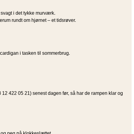
 svagt i det tykke murværk.
erum rundt om hjørnet – et tidsrøver.
cardigan i tasken til sommerbrug.
 +48 12 422 05 21) senest dagen før, så har de rampen klar og
et og peg på klokkeslættet.