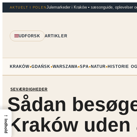
Spring
Julemarkeder i Kraków • sæsonguide, oplevelser o
AKTUELT I POLEN
til
indhold
UDFORSK
ARTIKLER
KRAKÓW
GDAŃSK
WARSZAWA
SPA
NATUR
HISTORIE O
●
●
●
●
●
SEVÆRDIGHEDER
Sådan besøger
→
Kraków uden a
Indhold