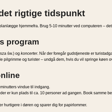
det rigtige tidspunkt
r at planlægge hjemmefra. Brug 5-10 minutter ved computeren – de
ns program
sza św.) og
koncerter
. Når der foregår gudstjeneste er turistadg
åde pilgrimme og turister – undgå dem, hvis du vil springe køen o
online
0 minutters vindue til indgang.
er er kun plads til ca. 10 personer ad gangen. Book samme best
r hurtigere i døren og sparer dig for papirlommer.