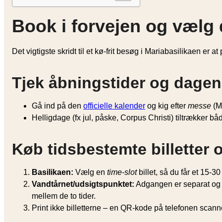
Book i forvejen og vælg 
Det vigtigste skridt til et kø-frit besøg i Mariabasilikaen e
Tjek åbningstider og dage
Gå ind på den
officielle kalender
og kig efter
messe
(M
Helligdage (fx jul, påske, Corpus Christi) tiltrækker b
Køb tidsbestemte billetter 
Basilikaen:
Vælg en
time-slot
billet, så du får et 15-3
Vandtårnet/udsigtspunktet:
Adgangen er separat og d
mellem de to tider.
Print ikke billetterne – en QR-kode på telefonen scanne