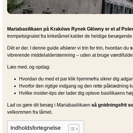
Mariabasilikaen på Krakóws Rynek Główny er et af Pole
trompetsignalet fra kirketårnet kalder de heldige besøgende
Dét er der. I denne guide afslører vi trin for trin, hvordan du
s
vibrerende middelalderstemning – uden at bruge værdifulde fe
Læs med, og opdag:
Hvordan du med et par klik hjemmefra sikrer dig adgan
Hvorfor den
rigtige
indgang og den rette påklædning ka
Hvilke insider-tips der lader dig opleve basilikaens høj
Lad os gøre dit besøg i Mariabasilikaen
så gnidningsfrit s
velkommen fra tårnet.
Indholdsfortegnelse