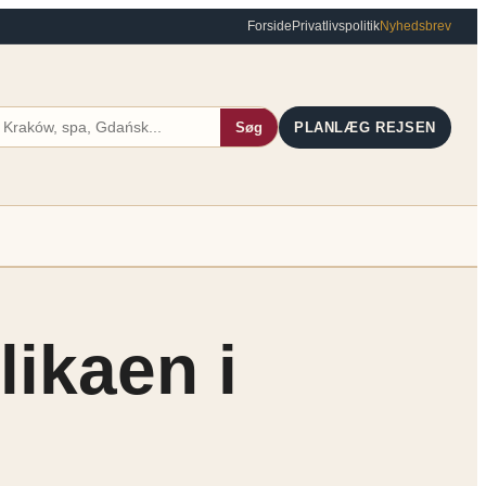
Forside
Privatlivspolitik
Nyhedsbrev
Søg
PLANLÆG REJSEN
ikaen i