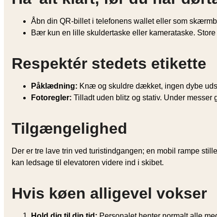
Åbn din QR-billet i telefonens wallet eller som skærm
Bær kun en lille skuldertaske eller kamerataske. Store 
Respektér stedets etikette
Påklædning:
Knæ og skuldre dækket, ingen dybe udskæ
Foto­regler:
Tilladt uden blitz og stativ. Under messer 
Tilgængelighed
Der er tre lave trin ved turist­indgangen; en mobil rampe stil
kan ledsage til elevatoren videre ind i skibet.
Hvis køen alligevel vokser
Hold dig til din tid:
Personalet henter normalt alle med ak