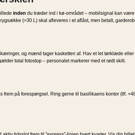
billede
inden
du træder ind i kø-området – mobil­signal kan være
rygsække (>30 L) skal afleveres i et aflåst, men betalt, garderob
ringer, og mænd tager kasketten af. Hav et let tørklæde eller 
gælder total fotostop – personalet markerer med et rødt skilt.
les frem på forespørgsel. Ring gerne til basilikaens kontor (tlf.
tiv tids­slot frem til ”express”-linjen hvert kvarter. Vis din bill