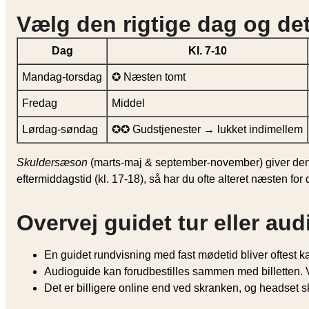
Vælg den rigtige dag og det
Dag
Kl. 7-10
Mandag-torsdag
✪ Næsten tomt
Fredag
Middel
Lørdag-søndag
✪✪ Gudstjenester → lukket indimellem
Skuldersæson
(marts-maj & september-november) giver den be
eftermiddagstid (kl. 17-18), så har du ofte alteret næsten for d
Overvej guidet tur eller au
En guidet rundvisning med fast mødetid bliver oftest k
Audioguide kan forudbestilles sammen med billetten. V
Det er billigere online end ved skranken, og headset sk