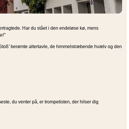
ertragtede. Har du stået i den endeløse kø, mens
e!”
it Stoß’ berømte altertavle, de himmelstræbende hvælv og den
neste, du venter på, er trompetisten, der hilser dig