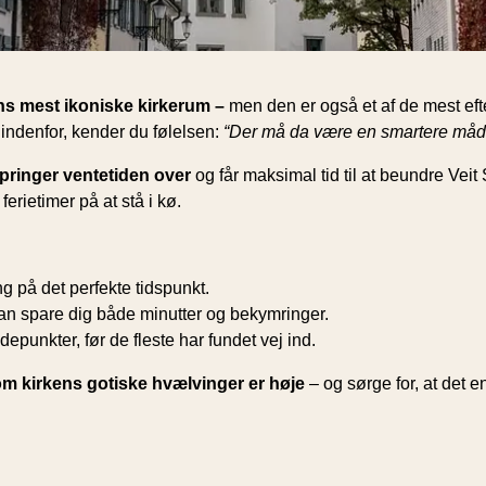
ns mest ikoniske kirkerum –
men den er også et af de mest eft
 indenfor, kender du følelsen:
“Der må da være en smartere måd
pringer ventetiden over
og får maksimal tid til at beundre Ve
rie­timer på at stå i kø.
g på det perfekte tidspunkt.
n spare dig både minutter og bekymringer.
depunkter, før de fleste har fundet vej ind.
om kirkens gotiske hvælvinger er høje
– og sørge for, at det e