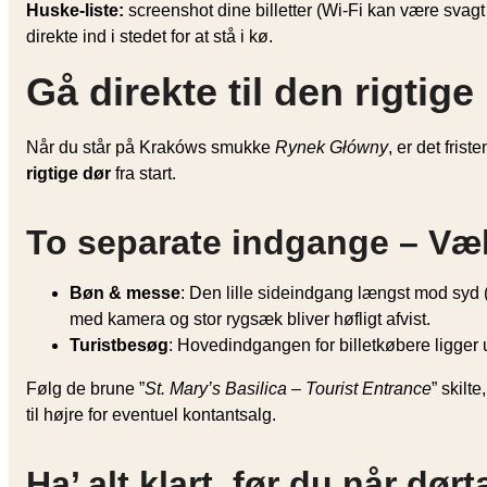
Huske-liste:
screenshot dine billetter (Wi-Fi kan være svag
direkte ind i stedet for at stå i kø.
Gå direkte til den rigtig
Når du står på Krakóws smukke
Rynek Główny
, er det fris
rigtige dør
fra start.
To separate indgange – Væl
Bøn & messe
: Den lille sideindgang længst mod syd (t
med kamera og stor rygsæk bliver høfligt afvist.
Turist­besøg
: Hovedindgangen for billetkøbere ligger 
Følg de brune ”
St. Mary’s Basilica – Tourist Entrance
” skilt
til højre for eventuel kontantsalg.
Ha’ alt klart, før du når dør