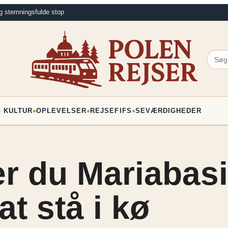
g stemningsfulde stop
G KULTUR
OPLEVELSER
REJSEFIFS
SEVÆRDIGHEDER
●
●
●
 du Mariabasil
t stå i kø