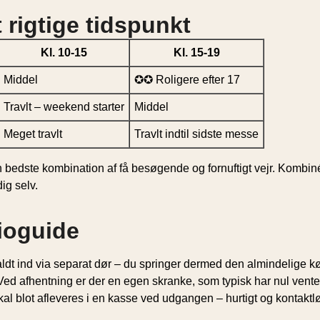
 rigtige tidspunkt
Kl. 10-15
Kl. 15-19
Middel
✪✪ Roligere efter 17
Travlt – weekend starter
Middel
Meget travlt
Travlt indtil sidste messe
dste kombination af få besøgende og fornuftigt vejr. Kombinér 
ig selv.
dioguide
aldt ind via separat dør – du springer dermed den almindelige kø
ed afhentning er der en egen skranke, som typisk har nul ventet
al blot afleveres i en kasse ved udgangen – hurtigt og kontaktlø