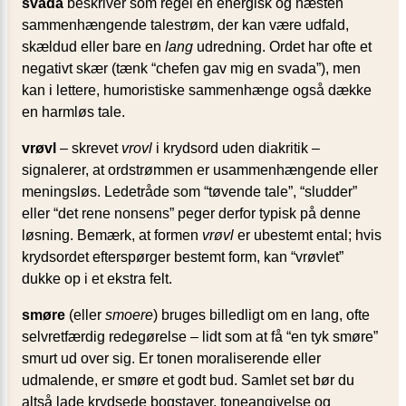
svada
beskriver som regel en energisk og næsten
sammenhængende talestrøm, der kan være udfald,
skældud eller bare en
lang
udredning. Ordet har ofte et
negativt skær (tænk “chefen gav mig en svada”), men
kan i lettere, humoristiske sammenhænge også dække
en harmløs tale.
vrøvl
– skrevet
vrovl
i krydsord uden diakritik –
signalerer, at ordstrømmen er usammenhængende eller
meningsløs. Ledetråde som “tøvende tale”, “sludder”
eller “det rene nonsens” peger derfor typisk på denne
løsning. Bemærk, at formen
vrøvl
er ubestemt ental; hvis
krydsordet efterspørger bestemt form, kan “vrøvlet”
dukke op i et ekstra felt.
smøre
(eller
smoere
) bruges billedligt om en lang, ofte
selvretfærdig redegørelse – lidt som at få “en tyk smøre”
smurt ud over sig. Er tonen moraliserende eller
udmalende, er smøre et godt bud. Samlet set bør du
altså lade krydsede bogstaver, toneangivelse og