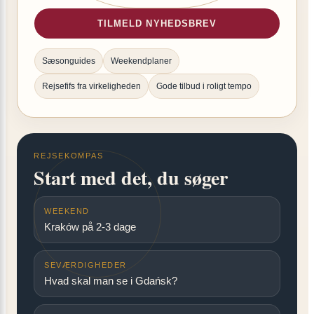
TILMELD NYHEDSBREV
Sæsonguides
Weekendplaner
Rejsefifs fra virkeligheden
Gode tilbud i roligt tempo
REJSEKOMPAS
Start med det, du søger
WEEKEND
Kraków på 2-3 dage
SEVÆRDIGHEDER
Hvad skal man se i Gdańsk?