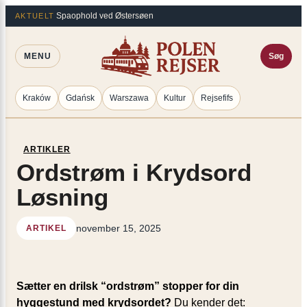
Spring
×
Spaophold ved Østersøen
AKTUELT
til
indhold
MENU
Søg
Kraków
Gdańsk
Warszawa
Kultur
Rejsefifs
ARTIKLER
Ordstrøm i Krydsord
Løsning
november 15, 2025
ARTIKEL
Sætter en drilsk “ordstrøm” stopper for din
hyggestund med krydsordet?
Du kender det: