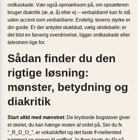
ordkaskade
. Vær også opmærksom på, om opsætteren
bruger diakritik (æ, ø, å) eller ej –
verbaldiarré
kan fx stå
uden accent som
verbaldiarre
. Endelig: tonens styrke er
din guide. Er der antydet skældud, vælg
skideballe
; er
det blot en farverig overdrivelse, ligger
ordkaskade
eller
talestrøm
lige for.
Sådan finder du den
rigtige løsning:
mønster, betydning og
diakritik
Start altid med mønstret
: De krydsede bogstaver giver
et skelet, du kan hænge resten af ordet på. Ser du fx
“_R_D_O_”, er vokalskiftet og det faste
fl
-mellemled
nærmest en genvej til
ordflod
. Jo flere kryds du får på