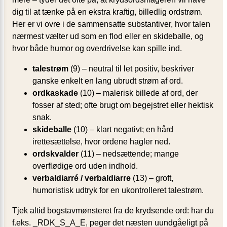
dig til at tænke på en ekstra kraftig, billedlig ordstrøm.
Her er vi ovre i de sammensatte substantiver, hvor talen
nærmest vælter ud som en flod eller en skideballe, og
hvor både humor og overdrivelse kan spille ind.
talestrøm
(9) – neutral til let positiv, beskriver
ganske enkelt en lang ubrudt strøm af ord.
ordkaskade
(10) – malerisk billede af ord, der
fosser af sted; ofte brugt om begejstret eller hektisk
snak.
skideballe
(10) – klart negativt; en hård
irettesættelse, hvor ordene hagler ned.
ordskvalder
(11) – nedsættende; mange
overflødige ord uden indhold.
verbaldiarré / verbaldiarre
(13) – groft,
humoristisk udtryk for en ukontrolleret talestrøm.
Tjek altid bogstavmønsteret fra de krydsende ord: har du
f.eks. _RDK_S_A_E, peger det næsten uundgåeligt på