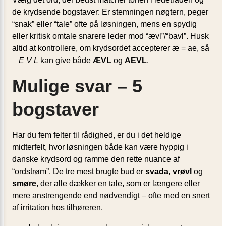
de krydsende bogstaver: Er stemningen nøgtern, peger
“snak” eller “tale” ofte på løsningen, mens en spydig
eller kritisk omtale snarere leder mod “ævl”/“bavl”. Husk
altid at kontrollere, om krydsordet accepterer æ = ae, så
_ E V L
kan give både
ÆVL
og
AEVL
.
Mulige svar – 5
bogstaver
Har du fem felter til rådighed, er du i det heldige
midterfelt, hvor løsningen både kan være hyppig i
danske krydsord og ramme den rette nuance af
“ordstrøm”. De tre mest brugte bud er
svada
,
vrøvl
og
smøre
, der alle dækker en tale, som er længere eller
mere anstrengende end nødvendigt – ofte med en snert
af irritation hos tilhøreren.