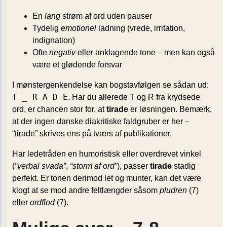
En
lang
strøm af ord uden pauser
Tydelig
emotionel
ladning (vrede, irritation,
indignation)
Ofte
negativ
eller anklagende tone – men kan også
være et glødende forsvar
I mønstergenkendelse kan bogstavfølgen se sådan ud:
T _ R A D E
. Har du allerede T og R fra krydsede
ord, er chancen stor for, at
tirade
er løsningen. Bemærk,
at der ingen danske diakritiske faldgruber er her –
“tirade” skrives ens på tværs af publikationer.
Har ledetråden en humoristisk eller overdrevet vinkel
(
“verbal svada”
,
“storm af ord”
), passer
tirade
stadig
perfekt. Er tonen derimod let og munter, kan det være
klogt at se mod andre feltlængder såsom
pludren
(7)
eller
ordflod
(7).