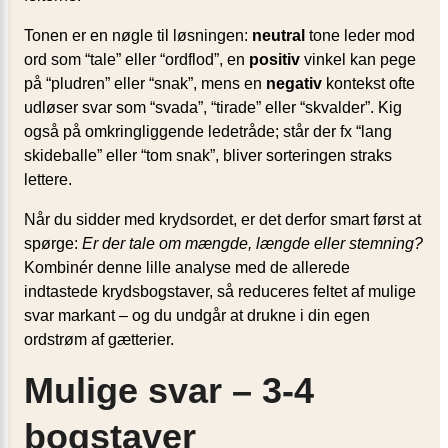
Tonen er en nøgle til løsningen:
neutral
tone leder mod
ord som “tale” eller “ordflod”, en
positiv
vinkel kan pege
på “pludren” eller “snak”, mens en
negativ
kontekst ofte
udløser svar som “svada”, “tirade” eller “skvalder”. Kig
også på omkringliggende ledetråde; står der fx “lang
skideballe” eller “tom snak”, bliver sorteringen straks
lettere.
Når du sidder med krydsordet, er det derfor smart først at
spørge:
Er der tale om mængde, længde eller stemning?
Kombinér denne lille analyse med de allerede
indtastede krydsbogstaver, så reduceres feltet af mulige
svar markant – og du undgår at drukne i din egen
ordstrøm af gætterier.
Mulige svar – 3-4
bogstaver