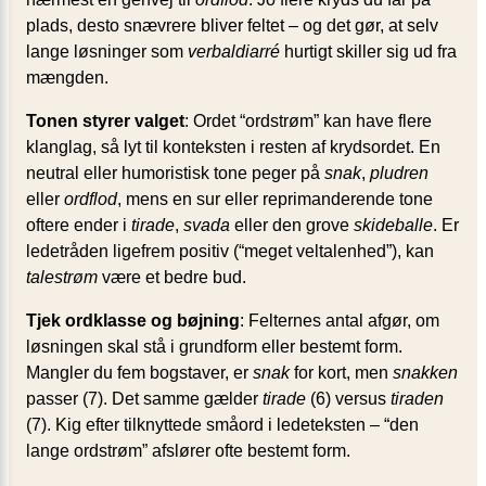
plads, desto snævrere bliver feltet – og det gør, at selv
lange løsninger som
verbaldiarré
hurtigt skiller sig ud fra
mængden.
Tonen styrer valget
: Ordet “ordstrøm” kan have flere
klanglag, så lyt til konteksten i resten af krydsordet. En
neutral eller humoristisk tone peger på
snak
,
pludren
eller
ordflod
, mens en sur eller reprimanderende tone
oftere ender i
tirade
,
svada
eller den grove
skideballe
. Er
ledetråden ligefrem positiv (“meget veltalenhed”), kan
talestrøm
være et bedre bud.
Tjek ordklasse og bøjning
: Felternes antal afgør, om
løsningen skal stå i grundform eller bestemt form.
Mangler du fem bogstaver, er
snak
for kort, men
snakken
passer (7). Det samme gælder
tirade
(6) versus
tiraden
(7). Kig efter tilknyttede småord i ledeteksten – “den
lange ordstrøm” afslører ofte bestemt form.