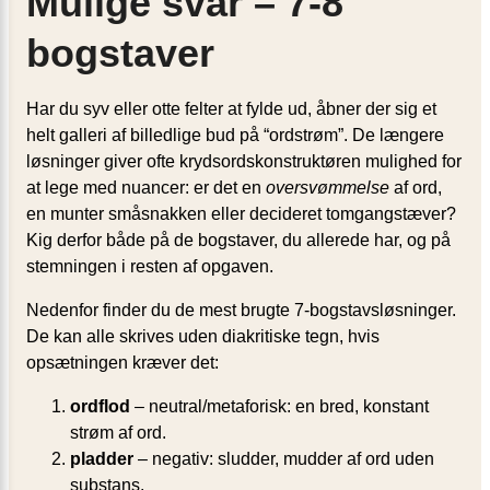
Mulige svar – 7-8
bogstaver
Har du syv eller otte felter at fylde ud, åbner der sig et
helt galleri af billedlige bud på “ordstrøm”. De længere
løsninger giver ofte krydsordskonstruktøren mulighed for
at lege med nuancer: er det en
oversvømmelse
af ord,
en munter småsnakken eller decideret tomgangstæver?
Kig derfor både på de bogstaver, du allerede har, og på
stemningen i resten af opgaven.
Nedenfor finder du de mest brugte 7-bogstavsløsninger.
De kan alle skrives uden diakritiske tegn, hvis
opsætningen kræver det:
ordflod
– neutral/metaforisk: en bred, konstant
strøm af ord.
pladder
– negativ: sludder, mudder af ord uden
substans.