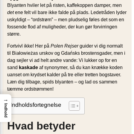
Blyanten hviler let på risten, kaffekoppen damper, men
det
ene felt vil bare ikke falde på plads. Ledetråden lyder
uskyldigt – “ordstrøm” – men pludselig føles det som en
fossende flod af muligheder, der kun gør forvirringen
større.
Fortvivl ikke! Her på
Polen Rejser
guider vi dig normalt
til Białowieżas urskov og Gdańsks brostensgader, men i
dag sejler vi ad helt andre vande: Vi lukker op for en
sand
kaskade
af synonymer, så du kan knække koden
uanset om krydset kalder på tre eller tretten bogstaver.
Læn dig tilbage, spids blyanten – og lad os sammen
tæmme ordstrømmen!
→
Indholdsfortegnelse
Indhold
Hvad betyder