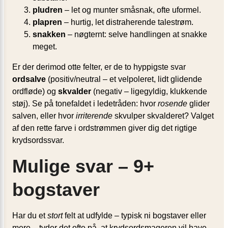
pludren
– let og munter småsnak, ofte uformel.
plapren
– hurtig, let distraherende talestrøm.
snakken
– nøgternt: selve handlingen at snakke
meget.
Er der derimod otte felter, er de to hyppigste svar
ordsalve
(positiv/neutral – et velpoleret, lidt glidende
ordfløde) og
skvalder
(negativ – ligegyldig, klukkende
støj). Se på tonefaldet i ledetråden: hvor
rosende
glider
salven, eller hvor
irriterende
skvulper skvalderet? Valget
af den rette farve i ordstrømmen giver dig det rigtige
krydsordssvar.
Mulige svar – 9+
bogstaver
Har du et
stort
felt at udfylde – typisk ni bogstaver eller
mere – tyder det ofte på, at krydsordsmageren vil have