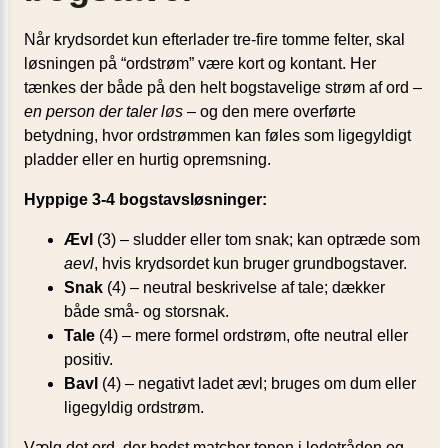
Når krydsordet kun efterlader tre-fire tomme felter, skal
løsningen på “ordstrøm” være kort og kontant. Her
tænkes der både på den helt bogstavelige strøm af ord –
en person der taler løs
– og den mere overførte
betydning, hvor ordstrømmen kan føles som ligegyldigt
pladder eller en hurtig opremsning.
Hyppige 3-4 bogstavsløsninger:
Ævl
(3) – sludder eller tom snak; kan optræde som
aevl
, hvis krydsordet kun bruger grundbogstaver.
Snak
(4) – neutral beskrivelse af tale; dækker
både små- og storsnak.
Tale
(4) – mere formel ordstrøm, ofte neutral eller
positiv.
Bavl
(4) – negativt ladet ævl; bruges om dum eller
ligegyldig ordstrøm.
Vælg det ord, der bedst matcher tonen i ledetråden og