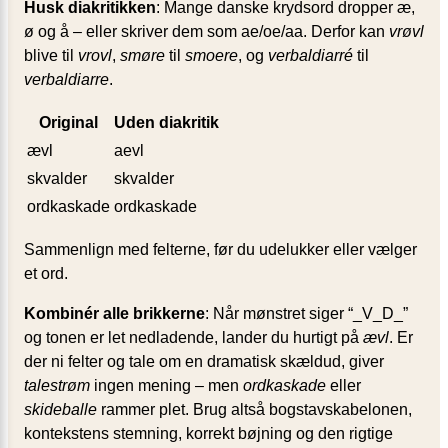
Husk diakritikken
: Mange danske krydsord dropper æ,
ø og å – eller skriver dem som ae/oe/aa. Derfor kan
vrøvl
blive til
vrovl
,
smøre
til
smoere
, og
verbaldiarré
til
verbaldiarre
.
Original
Uden diakritik
ævl
aevl
skvalder
skvalder
ordkaskade
ordkaskade
Sammenlign med felterne, før du udelukker eller vælger
et ord.
Kombinér alle brikkerne
: Når mønstret siger “_V_D_”
og tonen er let nedladende, lander du hurtigt på
ævl
. Er
der ni felter og tale om en dramatisk skældud, giver
talestrøm
ingen mening – men
ordkaskade
eller
skideballe
rammer plet. Brug altså bogstavskabelonen,
kontekstens stemning, korrekt bøjning og den rigtige