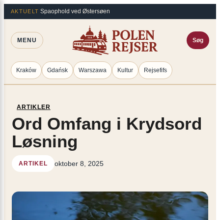
Spring
×
Spaophold ved Østersøen
AKTUELT
til
indhold
MENU
Søg
Kraków
Gdańsk
Warszawa
Kultur
Rejsefifs
ARTIKLER
Ord Omfang i Krydsord
Løsning
oktober 8, 2025
ARTIKEL