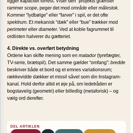
ligger
kapacitet
forrest. Viser den “projekts grænser”
rammer
scope
, peger det mod
område
eller
målestok
.
Kommer “lydbølge” eller “farver” i spil, er det ofte
spektrum
. Et mekanisk “dæk” eller “bue” trækker mod
perimeter
eller
diameter
. Ved at koble fagrummet til
ordlisten halverer du gætteriet.
4. Direkte vs. overført betydning
Ordene kan skifte mening som en
matador
(tyrefægter,
TV-serie, brætspil). Det samme gælder “omfang”:
bredde
beskriver både et bord og et emnes variationsrum;
rækkevidde
dækker et missil såvel som din Instagram-
kanal. Hold derfor altid et øje på, om ledetråden er
bogstavelig (geometri) eller billedlig (metaforisk) – og
vælg ord derefter.
DEL ARTIKLEN