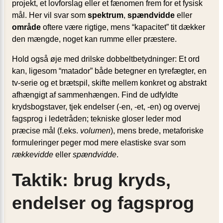
projekt, et lovforslag eller et fænomen frem for et fysisk
mål. Her vil svar som
spektrum
,
spændvidde
eller
område
oftere være rigtige, mens “kapacitet” tit dækker
den mængde, noget kan rumme eller præstere.
Hold også øje med drilske dobbeltbetydninger: Et ord
kan, ligesom “matador” både betegner en tyrefægter, en
tv-serie og et brætspil, skifte mellem konkret og abstrakt
afhængigt af sammenhængen. Find de udfyldte
krydsbogstaver, tjek endelser (-en, -et, -en) og overvej
fagsprog i ledetråden; tekniske gloser leder mod
præcise mål (f.eks.
volumen
), mens brede, metaforiske
formuleringer peger mod mere elastiske svar som
rækkevidde
eller
spændvidde
.
Taktik: brug kryds,
endelser og fagsprog