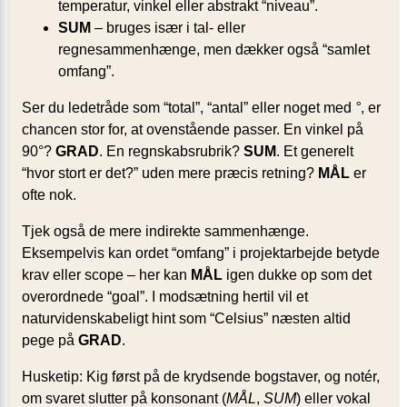
temperatur, vinkel eller abstrakt “niveau”.
SUM
– bruges især i tal- eller
regnesammenhænge, men dækker også “samlet
omfang”.
Ser du ledetråde som “total”, “antal” eller noget med
°
, er
chancen stor for, at ovenstående passer. En vinkel på
90°?
GRAD
. En regnskabsrubrik?
SUM
. Et generelt
“hvor stort er det?” uden mere præcis retning?
MÅL
er
ofte nok.
Tjek også de mere indirekte sammenhænge.
Eksempelvis kan ordet “omfang” i projektarbejde betyde
krav eller scope – her kan
MÅL
igen dukke op som det
overordnede “goal”. I modsætning hertil vil et
naturvidenskabeligt hint som “Celsius” næsten altid
pege på
GRAD
.
Husketip: Kig først på de krydsende bogstaver, og notér,
om svaret slutter på konsonant (
MÅL
,
SUM
) eller vokal