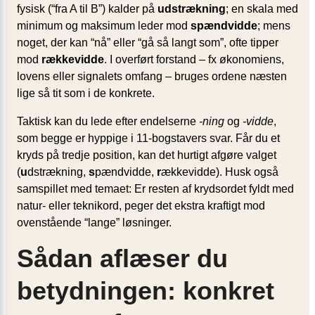
fysisk (“fra A til B”) kalder på
udstrækning
; en skala med
minimum og maksimum leder mod
spændvidde
; mens
noget, der kan “nå” eller “gå så langt som”, ofte tipper
mod
rækkevidde
. I overført forstand – fx økonomiens,
lovens eller signalets omfang – bruges ordene næsten
lige så tit som i de konkrete.
Taktisk kan du lede efter endelserne
-ning
og
-vidde
,
som begge er hyppige i 11-bogstavers svar. Får du et
kryds på tredje position, kan det hurtigt afgøre valget
(
u
dstrækning,
s
pændvidde,
r
ækkevidde). Husk også
samspillet med temaet: Er resten af krydsordet fyldt med
natur- eller teknikord, peger det ekstra kraftigt mod
ovenstående “lange” løsninger.
Sådan aflæser du
betydningen: konkret