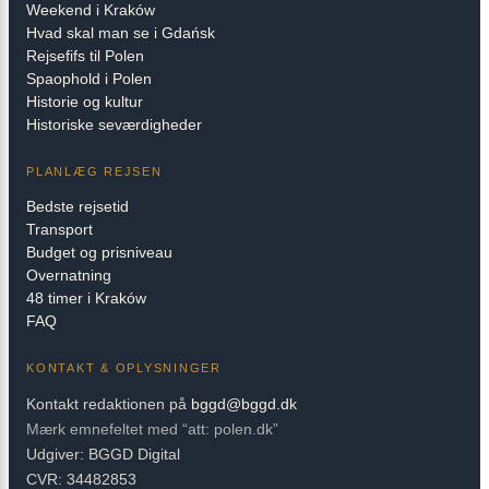
Weekend i Kraków
Hvad skal man se i Gdańsk
Rejsefifs til Polen
Spaophold i Polen
Historie og kultur
Historiske seværdigheder
PLANLÆG REJSEN
Bedste rejsetid
Transport
Budget og prisniveau
Overnatning
48 timer i Kraków
FAQ
KONTAKT & OPLYSNINGER
Kontakt redaktionen på
bggd@bggd.dk
Mærk emnefeltet med “att: polen.dk”
Udgiver: BGGD Digital
CVR: 34482853