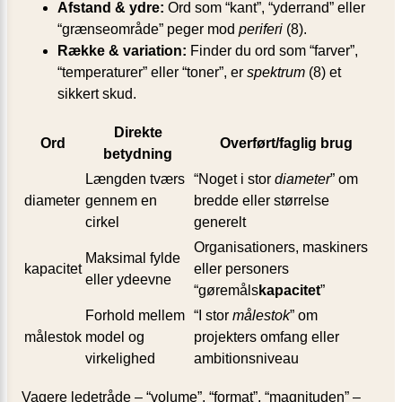
Afstand & ydre:
Ord som “kant”, “yderrand” eller
“grænseområde” peger mod
periferi
(8).
Række & variation:
Finder du ord som “farver”,
“temperaturer” eller “toner”, er
spektrum
(8) et
sikkert skud.
Direkte
Ord
Overført/faglig brug
betydning
Længden tværs
“Noget i stor
diameter
” om
diameter
gennem en
bredde eller størrelse
cirkel
generelt
Organisationers, maskiners
Maksimal fylde
kapacitet
eller personers
eller ydeevne
“gøremåls
kapacitet
”
Forhold mellem
“I stor
målestok
” om
målestok
model og
projekters omfang eller
virkelighed
ambitionsniveau
Vagere ledetråde – “volume”, “format”, “magnituden” –