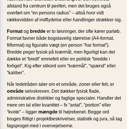
afstand fra centrum til periferi, men det bruges også
overført om “en persons radius” – altså hvor vidt
rækkevidden af indflydelse eller handlinger strækker sig.
Format
og
bredde
er to løsninger, der ofte kører parløb.
Format favner både bogstavelig størrelse (A4-format,
filformat) og figurativ vægt (en person “har format”).
Bredde peger fysisk på tværmål, men figurligt kan det
dække et “bredt” emnefelt eller en politisk “bredde i
forliget”. Kig efter stikord som “tværmål”, “spænd” eller
“kaliber”.
Når ledetråden taler om et område, zoner eller felt, er
område
selvskreven. Det dækker fysisk flade,
administrative distrikter og faglige specialer. Handler det
mere om tal eller kvantitet – fx “antal”, “portion” eller
“kvote” – ligger
mængde
til højrebenet. Begge ord
bruges flittigt i projektbeskrivelser, statistik og jura, så tag
fagsproget med i overvejelserne.