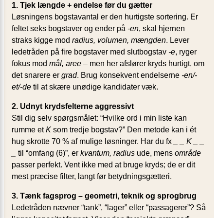
1. Tjek længde + endelse før du gætter
Løsningens bogstavantal er den hurtigste sortering. Er
feltet seks bogstaver og ender på
-en
, skal hjernen
straks kigge mod
radius, volumen, mængden
. Lever
ledetråden på fire bogstaver med slutbogstav
-e
, ryger
fokus mod
mål, aree
– men her afslører kryds hurtigt, om
det snarere er
grad
. Brug konsekvent endelserne
-en/-
et/-de
til at skære unødige kandidater væk.
2. Udnyt krydsfelterne aggressivt
Stil dig selv spørgsmålet: “Hvilke ord i min liste kan
rumme et
K
som tredje bogstav?” Den metode kan i ét
hug skrotte 70 % af mulige løsninger. Har du fx
_ _ K _ _
_
til “omfang (6)”, er
kvantum, radius
ude, mens
område
passer perfekt. Vent ikke med at bruge kryds; de er dit
mest præcise filter, langt før betydningsgætteri.
3. Tænk fagsprog – geometri, teknik og sprogbrug
Ledetråden nævner “tank”, “lager” eller “passagerer”? Så