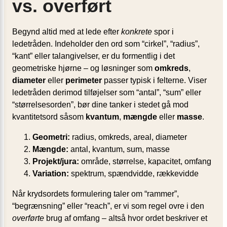
vs. overført
Begynd altid med at lede efter
konkrete
spor i
ledetråden. Indeholder den ord som “cirkel”, “radius”,
“kant” eller talangivelser, er du formentlig i det
geometriske hjørne – og løsninger som
omkreds
,
diameter
eller
perimeter
passer typisk i felterne. Viser
ledetråden derimod tilføjelser som “antal”, “sum” eller
“størrelsesorden”, bør dine tanker i stedet gå mod
kvantitetsord såsom
kvantum
,
mængde
eller
masse
.
Geometri:
radius, omkreds, areal, diameter
Mængde:
antal, kvantum, sum, masse
Projekt/jura:
område, størrelse, kapacitet, omfang
Variation:
spektrum, spændvidde, rækkevidde
Når krydsordets formulering taler om “rammer”,
“begrænsning” eller “reach”, er vi som regel ovre i den
overførte
brug af omfang – altså hvor ordet beskriver et