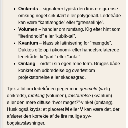
Omkreds
– signalerer typisk den lineære grænse
omkring noget cirkulært eller polygonalt. Ledetråde
kan være “kantlængde” eller “grænselinje”.
Volumen
– handler om rumfang. Kig efter hint som
“literindhold” eller “kubik‐tal”.
Kvantum
– klassisk latinisering for “mængde”.
Dukkes ofte op i økonomi- eller handelsrelaterede
ledetråde, fx “parti” eller “antal”.
Omfang
– ordet i sin egen rene form. Bruges både
konkret om udbredelse og overført om
projektstørrelse eller skadesgrad.
Tjek altid om ledetråden peger mod
geometri
(vælg
omkreds),
rumfang
(volumen),
talstørrelse
(kvantum)
eller den mere diffuse “hvor meget?”-vinkel (omfang).
Husk også kryds: et placeret
M
eller
V
kan være det, der
afslører den korrekte af de fire mulige syv-
bogstavsløsninger.