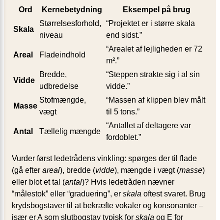
Ord
Kernebetydning
Eksempel på brug
Størrelsesforhold,
“Projektet er i større skala
Skala
niveau
end sidst.”
“Arealet af lejligheden er 72
Areal
Fladeindhold
m².”
Bredde,
“Steppen strakte sig i al sin
Vidde
udbredelse
vidde.”
Stofmængde,
“Massen af klippen blev målt
Masse
vægt
til 5 tons.”
“Antallet af deltagere var
Antal
Tællelig mængde
fordoblet.”
Vurder først ledetrådens vinkling: spørges der til flade
(gå efter
areal
), bredde (
vidde
), mængde i vægt (
masse
)
eller blot et tal (
antal
)? Hvis ledetråden nævner
“målestok” eller “graduering”, er
skala
oftest svaret. Brug
krydsbogstaver til at bekræfte vokaler og konsonanter –
især er A som slutbogstav typisk for
skala
og E for