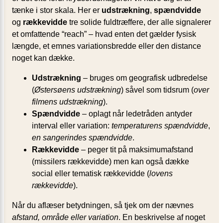
tænke i stor skala. Her er
udstrækning
,
spændvidde
og
rækkevidde
tre solide fuldtræffere, der alle signalerer
et omfattende “reach” – hvad enten det gælder fysisk
længde, et emnes variationsbredde eller den distance
noget kan dække.
Udstrækning
– bruges om geografisk udbredelse
(
Østersøens udstrækning
) såvel som tidsrum (
over
filmens udstrækning
).
Spændvidde
– oplagt når ledetråden antyder
interval eller variation:
temperaturens spændvidde
,
en sangerindes spændvidde
.
Rækkevidde
– peger tit på maksimumafstand
(missilers rækkevidde) men kan også dække
social eller tematisk rækkevidde (
lovens
rækkevidde
).
Når du aflæser betydningen, så tjek om der nævnes
afstand, område eller variation
. En beskrivelse af noget