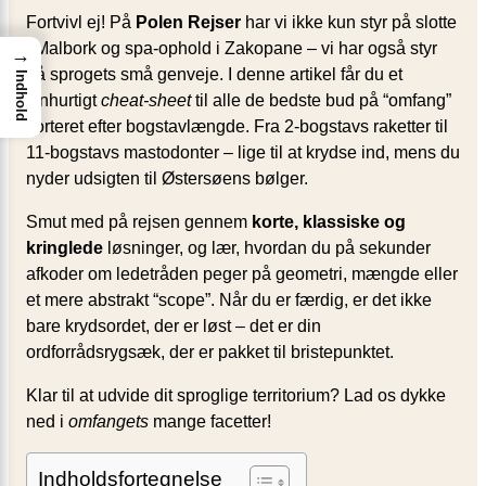
Fortvivl ej! På
Polen Rejser
har vi ikke kun styr på slotte
i Malbork og spa‐ophold i Zakopane – vi har også styr
→
på sprogets små genveje. I denne artikel får du et
Indhold
lynhurtigt
cheat-sheet
til alle de bedste bud på “omfang”
sorteret efter bogstavlængde. Fra 2-bogstavs raketter til
11-bogstavs mastodonter – lige til at krydse ind, mens du
nyder udsigten til Østersøens bølger.
Smut med på rejsen gennem
korte, klassiske og
kringlede
løsninger, og lær, hvordan du på sekunder
afkoder om ledetråden peger på geometri, mængde eller
et mere abstrakt “scope”. Når du er færdig, er det ikke
bare krydsordet, der er løst – det er din
ordforrådsrygsæk, der er pakket til bristepunktet.
Klar til at udvide dit sproglige territorium? Lad os dykke
ned i
omfangets
mange facetter!
Indholdsfortegnelse