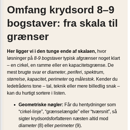
Omfang krydsord 8–9
bogstaver: fra skala til
grænser
Her ligger vi i den tunge ende af skalaen,
hvor
løsninger på
8-9 bogstaver
typisk afgrænser noget klart
– en cirkel, en ramme eller en kapacitetsgrænse. De
mest brugte svar er
diameter
,
periferi
,
spektrum
,
størrelse
,
kapacitet
,
perimeter
og
målestok
. Kender du
ledetrådens tone – tal, teknik eller mere billedlig snak –
kan du hurtigt sortere i listen.
Geometriske nøgler:
Får du hentydninger som
“cirkel-linje”, “grænselængde” eller “tværsnit”, så
sigter krydsordsforfatteren næsten altid mod
diameter
(8) eller
perimeter
(9).