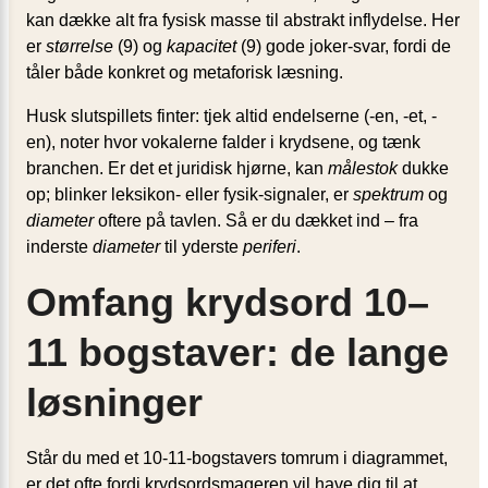
kan dække alt fra fysisk masse til abstrakt inflydelse. Her
er
størrelse
(9) og
kapacitet
(9) gode joker-svar, fordi de
tåler både konkret og metaforisk læsning.
Husk slutspillets finter: tjek altid endelserne (-en, -et, -
en), noter hvor vokalerne falder i krydsene, og tænk
branchen. Er det et juridisk hjørne, kan
målestok
dukke
op; blinker leksikon- eller fysik-signaler, er
spektrum
og
diameter
oftere på tavlen. Så er du dækket ind – fra
inderste
diameter
til yderste
periferi
.
Omfang krydsord 10–
11 bogstaver: de lange
løsninger
Står du med et 10-11-bogstavers tomrum i diagrammet,
er det ofte fordi krydsords­mageren vil have dig til at