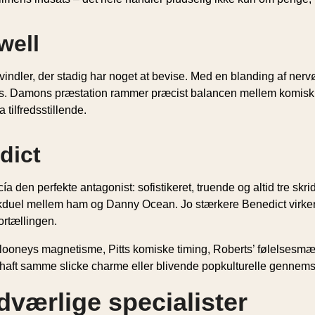
well
ndler, der stadig har noget at bevise. Med en blanding af nerv
s. Damons præstation rammer præcist balancen mellem komisk u
 tilfredsstillende.
dict
den perfekte antagonist: sofistikeret, truende og altid tre skridt 
duel mellem ham og Danny Ocean. Jo stærkere Benedict virker, d
ortællingen.
looneys magnetisme, Pitts komiske timing, Roberts’ følelsesmæss
ft samme slicke charme eller blivende popkulturelle gennemsl
dværlige specialister