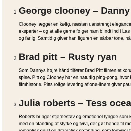
George clooney – Danny
Clooney lægger en kølig, næsten uanstrengt elegance n
eksperter – og at alle gerne følger ham blindt ind i 
og farlig. Samtidig giver han figuren en sårbar tone, n
Brad pitt – Rusty ryan
Som Dannys højre hånd tilfører Brad Pitt filmen et kon
spise. Pitt og Clooney har en naturlig ping-pong, hv
filmhistorie. Pitts rolige levering af one-liners giver p
Julia roberts – Tess oce
Roberts bringer stjernestøv og emotionel tyngde som k
med en blanding af styrke og tvivl, der gør hende til
romantisk gnist og dramatisk spænding, som forhøjer f