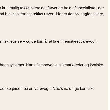
n mulig takket være det farverige hold af specialister, der
 blot et stjerne­spækket røveri. Her er de syv nøglespillere,
sk lettelse – og de formår at få en fjernstyret varevogn
erhedssystemer. Hans flamboyante silketørklæder og kyniske
 at sænke prisen på en varevogn. Mac’s naturlige komiske