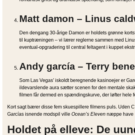
Matt damon – Linus cald
Den dengang 30-årige Damon er holdets grønne kortsvi
til kuptræningen – vi lærer reglerne sammen med Linu
eventual-opgradering til central feltagent i kuppet ekstra
Andy garcía – Terry bene
Som Las Vegas’ iskoldt beregnende kasino­ejer er García 
ildevarslende aura sætter scenen for den mentale skak
filmen får dermed en spændingskurve, der løfter hele f
Kort sagt bærer disse fem skuespillere filmens puls. Uden C
Garcías isnende modspil ville
Ocean’s Eleven
næppe have ha
Holdet på elleve: De uun