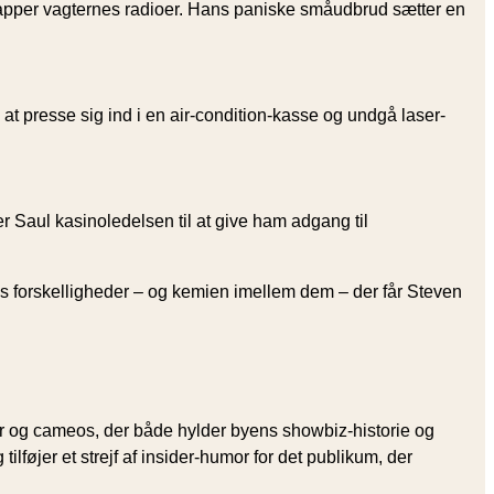
apper vagternes radioer. Hans paniske småudbrud sætter en
 at presse sig ind i en air-condition-kasse og undgå laser­
 Saul kasino­ledelsen til at give ham adgang til
res forskelligheder – og kemien imellem dem – der får Steven
er og cameos, der både hylder byens showbiz-historie og
ilføjer et strejf af insider-humor for det publikum, der