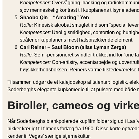
Kompetencer:
Overvågning, hacking og radiokommunik
sjov menneskelig kontrast til kupplanens tilsyneladend
Shaobo Qin – “Amazing” Yen
Rolle:
Kinesisk akrobat smuglet ind som “special lever
Kompetencer:
Utrolig smidighed, contortion og hurtighe
stråler er kupplanens mest halsbrækkende element.
Carl Reiner – Saul Bloom (alias Lyman Zerga)
Rolle:
Semi-pensioneret svindler trukket ind for “one las
Kompetencer:
Con-artistry, accentarbejde og uovertruf
højsikkerheds­boksen. Reiners varme tilstedeværelse til
Tilsammen udgør de et kalejdoskop af talenter: logistik, ele
Soderberghs elegante kupkomedie til at pulsere med både 
Biroller, cameos og virk
Når Soderberghs blankpolerede kupfilm folder sig ud i Las 
nikker kærligt til filmens forlæg fra 1960. Disse korte optræd
kender til Vegas’ særlige stjernekultur.