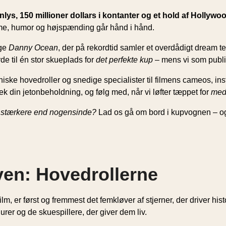
ys, 150 millioner dollars i kontanter og et hold af Hollywo
rme, humor og højspænding går hånd i hånd.
nge
Danny Ocean
, der på rekordtid samler et overdådigt dream t
e til én stor skueplads for
det perfekte kup
– mens vi som publi
oniske hovedroller og snedige specialister til filmens cameos, i
k din jetonbeholdning, og følg med, når vi løfter tæppet for
med
itre stærkere end nogensinde?
Lad os gå om bord i kupvognen – og
ven: Hovedrollerne
ilm, er først og fremmest det femkløver af stjerner, der driver h
er og de skuespillere, der giver dem liv.