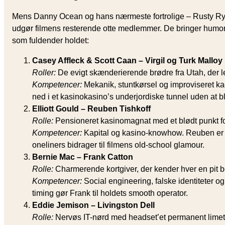
Mens Danny Ocean og hans nærmeste fortrolige – Rusty Ryan 
udgør filmens resterende otte medlemmer. De bringer humor, h
som fuldender holdet:
Casey Affleck & Scott Caan – Virgil og Turk Malloy
Roller:
De evigt skænderierende brødre fra Utah, der lever
Kompetencer:
Mekanik, stuntkørsel og improviseret kao
ned i et kasino­kasino’s underjordiske tunnel uden at b
Elliott Gould – Reuben Tishkoff
Rolle:
Pensioneret kasino­magnat med et blødt punkt f
Kompetencer:
Kapital og kasino-knowhow. Reuben er i
oneliners bidrager til filmens old-school glamour.
Bernie Mac – Frank Catton
Rolle:
Charmerende kort­giver, der kender hver en pit b
Kompetencer:
Social engineering, falske identiteter og
timing gør Frank til holdets smooth operator.
Eddie Jemison – Livingston Dell
Rolle:
Nervøs IT-nørd med headset’et permanent limet t