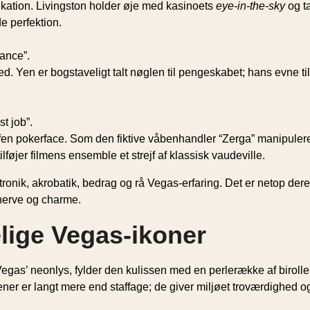
ation. Livingston holder øje med kasinoets
eye-in-the-sky
og t
e perfektion.
ance”.
d. Yen er bogstaveligt talt nøglen til pengeskabet; hans evne til
t job”.
fen pokerface. Som den fiktive våbenhandler “Zerga” manipulerer
føjer filmens ensemble et strejf af klassisk vaudeville.
ktronik, akrobatik, bedrag og rå Vegas-erfaring. Det er netop de
nerve og charme.
elige Vegas-ikoner
Vegas’ neonlys, fylder den kulissen med en perlerække af biroll
ener er langt mere end staffage; de giver miljøet troværdighed og t