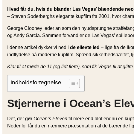
Hvad får du, hvis du blander Las Vegas’ blændende neonl
– Steven Soderberghs elegante kupfilm fra 2001, hvor cha
George Clooney leder an som den nyudsprungne straffefa
og Andy García. Sammen forvandler de Las Vegas’ spillebord
I denne artikel dykker vi ned i
de ellevte led
– lige fra de ik
indflydelse på moderne kupfilm. Spænd sikkerhedsbæltet, tje
Klar til at møde de 11 (og lidt flere), som fik Vegas til at gl
Indholdsfortegnelse
Stjernerne i Ocean’s Ele
Det, der gør
Ocean’s Eleven
til mere end blot endnu en kupf
Nedenfor får du en nærmere præsentation af de bærende figur