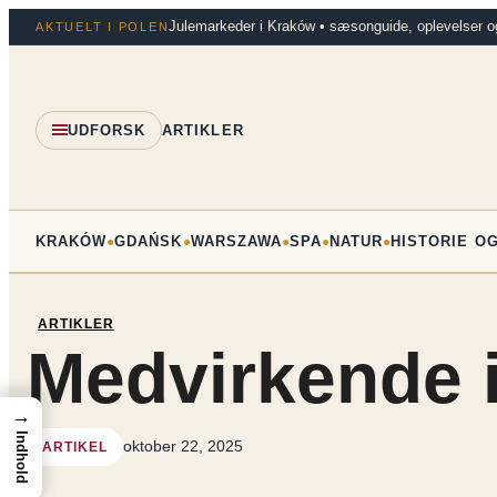
Spring
Julemarkeder i Kraków • sæsonguide, oplevelser o
AKTUELT I POLEN
til
indhold
UDFORSK
ARTIKLER
KRAKÓW
GDAŃSK
WARSZAWA
SPA
NATUR
HISTORIE O
●
●
●
●
●
ARTIKLER
Medvirkende 
→
Indhold
oktober 22, 2025
ARTIKEL