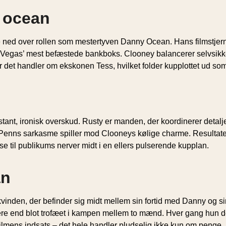
 ocean
ed over rollen som mestertyven Danny Ocean. Hans filmstjernek
Las Vegas’ mest befæstede bankboks. Clooney balancerer selvsikk
år det handler om ekskonen Tess, hvilket folder kupplottet ud som
stant, ironisk overskud. Rusty er manden, der koordinerer detal
or Penns sarkasme spiller mod Clooneys kølige charme. Resultat
ause til publikums nerver midt i en ellers pulserende kupplan.
an
vinden, der befinder sig midt mellem sin fortid med Danny og si
 mere end blot trofæet i kampen mellem to mænd. Hver gang hun
ilmens indsats – det hele handler pludselig ikke kun om penge,