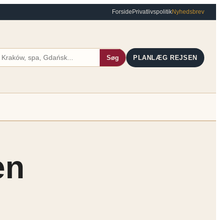
Forside
Privatlivspolitik
Nyhedsbrev
Søg
PLANLÆG REJSEN
en