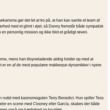
arisma gør det let at tro på, at han kan samle et team af
erhed med et glimt i øjet, så Danny fremstår både sympatisk
 en personlig mission og ikke blot et grådigt røveri.
jerne, mens han tilsyneladende aldrig holder op med at
et er en af de mest populære makkerpar-dynamikker i nyere
n nutid med kasino­mogulen Terry Benedict. Hun spiller Tess
 deler en scene med Clooney eller García, skabes der både
 men også om kærlighed og loyalitet.