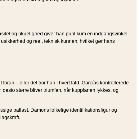
øsitet og ukuelighed giver han publikum en indgangsvinkel
sikkerhed og reel, teknisk kunnen, hvilket gør hans
foran – eller det tror han i hvert fald. Garcías kontrollerede
esto større bliver triumfen, når kupplanen lykkes, og
ige ballast, Damons folkelige identifikationsfigur og
agskraft.