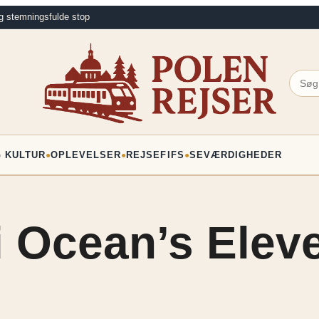
g stemningsfulde stop
G KULTUR
OPLEVELSER
REJSEFIFS
SEVÆRDIGHEDER
●
●
●
i Ocean’s Elev