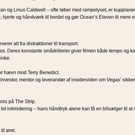
og Linus Caldwell – ofte løber med rampelyset, er kupplanen ku
jerte og håndværk til bordet og gør Ocean’s Eleven til mere end
er alt fra distraktioner til transport.
s. Deres konstante smådrillerier giver filmen både tempo og komi
linke.
or hævn mod Terry Benedict.
nvestor, mentor og leverandør af insider­viden om Vegas’ sikk
oss på The Strip.
 let intimidering – hans håndtryk alene kan få en bil­sælger til
il øret.