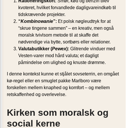
Rationeringskort:
Smør, kød og benzin blev
kvoteret, hvilket forvandlede dagligvareindkøb til
tidskrævende projekter.
“
Kombinowanie
”:
Et polsk nøgleudtryk for at
“skrue tingene sammen” – en kreativ, men også
moralsk tvivlsom metode til at skaffe det
nødvendige via bytte, sortbørs eller relationer.
Valutabutikker (
Pewex
):
Glitrende vinduer med
Vesten-varer mod hård valuta; et dagligt
påmindelse om ulighed og knuste drømme.
I denne kontekst kunne et stjålet sovseterrin, en omgået
kø-regel eller en smuglet pakke Marlboro være
forskellen mellem knaphed og komfort – og mellem
retskaffenhed og overlevelse.
Kirken som moralsk og
social kerne