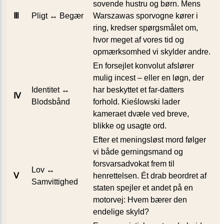
sovende hustru og børn. Mens
Ⅲ
Pligt ↔ Begær
Warszawas sporvogne kører i
ring, kredser spørgsmålet om,
hvor meget af vores tid og
opmærksomhed vi skylder andre.
En forsejlet konvolut afslører
mulig incest – eller en løgn, der
Identitet ↔
har beskyttet et far-datters
Ⅳ
Blodsbånd
forhold. Kieślowski lader
kameraet dvæle ved breve,
blikke og usagte ord.
Efter et meningsløst mord følger
vi både gerningsmand og
forsvars­advokat frem til
Lov ↔
Ⅴ
henrettelsen. Ét drab beordret af
Samvittighed
staten spejler et andet på en
motorvej: Hvem bærer den
endelige skyld?