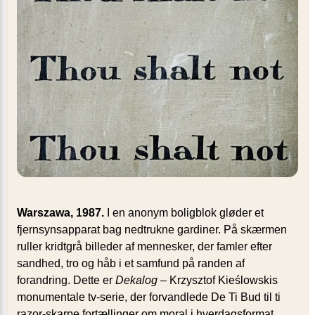
Warszawa, 1987.
I en anonym boligblok gløder et
fjernsynsapparat bag nedtrukne gardiner. På skærmen
ruller kridtgrå billeder af mennesker, der famler efter
sandhed, tro og håb i et samfund på randen af
forandring. Dette er
Dekalog
– Krzysztof Kieślowskis
monumentale tv-serie, der forvandlede De Ti Bud til ti
razor-skarpe fortællinger om moral i hverdagsformat.