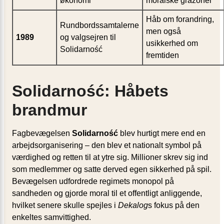
økonomi
moralske gråzoner
Håb om forandring,
Rundbordssamtalerne
men også
1989
og valgsejren til
usikkerhed om
Solidarność
fremtiden
Solidarność: Håbets
brandmur
Fagbevægelsen
Solidarność
blev hurtigt mere end en
arbejdsorganisering – den blev et nationalt symbol på
værdighed og retten til at ytre sig. Millioner skrev sig ind
som medlemmer og satte derved egen sikkerhed på spil.
Bevægelsen udfordrede regimets monopol på
sandheden og gjorde moral til et offentligt anliggende,
hvilket senere skulle spejles i
Dekalog
s fokus på den
enkeltes samvittighed.