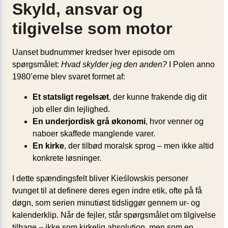
Skyld, ansvar og
tilgivelse som motor
Uanset budnummer kredser hver episode om
spørgsmålet:
Hvad skylder jeg den anden?
I Polen anno
1980’erne blev svaret formet af:
Et statsligt regelsæt
, der kunne frakende dig dit
job eller din lejlighed.
En underjordisk grå økonomi
, hvor venner og
naboer skaffede manglende varer.
En kirke
, der tilbød moralsk sprog – men ikke altid
konkrete løsninger.
I dette spændingsfelt bliver Kieślowskis personer
tvunget til at definere deres egen indre etik, ofte på få
døgn, som serien minutiøst tidsliggør gennem ur- og
kalenderklip. Når de fejler, står spørgsmålet om tilgivelse
tilbage – ikke som kirkelig absolution, men som en