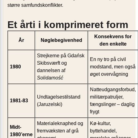
større samfundskonflikter.
Et årti i komprimeret form
Konsekvens for
År
Nøglebegivenhed
den enkelte
Strejkerne på Gdańsk
En ny tro på civil
Skibsværft og
1980
modstand, men også
dannelsen af
øget overvågning
Solidarność
Natteudgangsforbud,
Undtagelsestilstand
militærpatruljer,
1981-83
(Jaruzelski)
fængslinger – daglig
frygt
Materialeknaphed og
Kø-kultur,
Midt-
fremvæksten af grå
byttehandel,
1980’erne