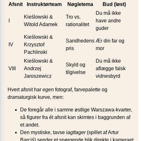
Afsnit
Instruktørteam
Nøgletema
Bud (løst)
Du må ikke
Kieślowski &
Tro vs.
I
have andre
Witold Adamek
rationalitet
guder
Kieślowski &
Sandhedens
Ær din far og
IV
Krzysztof
pris
mor
Pachlinski
Kieślowski &
Du må ikke
Skyld og
VIII
Andrzej
aflægge falsk
tilgivelse
Jaroszewicz
vidnesbyrd
Hvert afsnit har
egen
fotograf, farvepalette og
dramaturgisk kurve, men:
De foregår alle i samme østlige Warszawa-kvarter,
så figurer fra ét afsnit kan skimtes i baggrunden af
et andet.
Den mystiske, tavse
iagttager
(spillet af Artur
Barciś) sender et spørgende blik direkte i kameraet