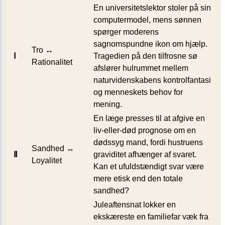
En universitetslektor stoler på sin
computer­model, mens sønnen
spørger moderens
sagnomspundne ikon om hjælp.
Tro ↔
Ⅰ
Tragedien på den tilfrosne sø
Rationalitet
afslører hulrummet mellem
naturvidenskabens kontrol­fantasi
og menneskets behov for
mening.
En læge presses til at afgive en
liv-eller-død prognose om en
dødssyg mand, fordi hustruens
Sandhed ↔
Ⅱ
graviditet afhænger af svaret.
Loyalitet
Kan et ufuldstændigt svar være
mere etisk end den totale
sandhed?
Juleaftens­nat lokker en
ekskæreste en familiefar væk fra