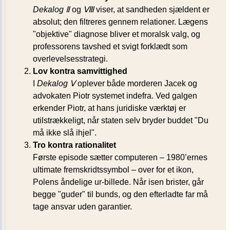
Dekalog Ⅱ
og
Ⅷ
viser, at sandheden sjældent er
absolut; den filtreres gennem relationer. Lægens
objektive
diagnose bliver et moralsk valg, og
professorens tavshed et svigt forklædt som
overlevelsesstrategi.
Lov kontra samvittighed
I
Dekalog Ⅴ
oplever både morderen Jacek og
advokaten Piotr systemet indefra. Ved galgen
erkender Piotr, at hans juridiske værktøj er
utilstrækkeligt, når staten selv bryder buddet
Du
må ikke slå ihjel
.
Tro kontra rationalitet
Første episode sætter computeren – 1980’ernes
ultimate fremskridtssymbol – over for et ikon,
Polens åndelige ur-billede. Når isen brister, går
begge
guder
til bunds, og den efterladte far må
tage ansvar uden garantier.