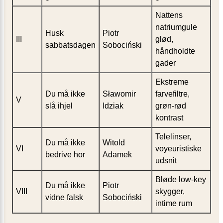
Nattens
natriumgule
Husk
Piotr
III
glød,
sabbatsdagen
Sobociński
håndholdte
gader
Ekstreme
Du må ikke
Sławomir
farve­filtre,
V
slå ihjel
Idziak
grøn-rød
kontrast
Telelinser,
Du må ikke
Witold
VI
voyeuristiske
bedrive hor
Adamek
udsnit
Bløde low-key
Du må ikke
Piotr
VIII
skygger,
vidne falsk
Sobociński
intime rum