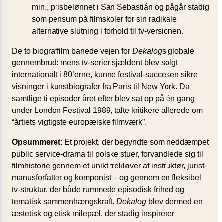
min., prisbelønnet i San Sebastián og pågår stadig
som pensum på filmskoler for sin radikale
alternative slutning i forhold til tv-versionen.
De to biograffilm banede vejen for
Dekalog
s globale
gennembrud: mens tv-serier sjældent blev solgt
internationalt i 80’erne, kunne festival-succesen sikre
visninger i kunstbiografer fra Paris til New York. Da
samtlige ti episoder året efter blev sat op på én gang
under London Festival 1989, talte kritikere allerede om
“årtiets vigtigste europæiske filmværk”.
Opsummeret
: Et projekt, der begyndte som neddæmpet
public service-drama til polske stuer, forvandlede sig til
filmhistorie gennem et unikt trekløver af instruktør, jurist-
manusforfatter og komponist – og gennem en fleksibel
tv-struktur, der både rummede episodisk frihed og
tematisk sammenhængskraft.
Dekalog
blev dermed en
æstetisk og etisk milepæl, der stadig inspirerer