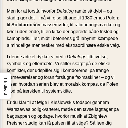
Men for at forstå, hvorfor
Dekalog
ramte så dybt – og
stadig gør det – må vi rejse tilbage til 1980’ernes Polen:
til
Solidarnośćs
massemøder, til rationeringsmærker og
køer uden ende, til en kirke der agerede både fristed og
kampplads. Her, midt i betonens grå labyrint, kæmpede
almindelige mennesker med ekstraordinære etiske valg.
I denne artikel dykker vi ned i
Dekalog
s tilblivelse,
symbolik og eftermæle. Vi stiller skarpt på de etiske
konflikter, der udspiller sig i korridorerne, på trange
→
børneværelser og foran forslugne faxmaskiner – og vi
Indhold
viser, hvordan serien blev et moralsk kompas, da Polen
stod på tærsklen til systemskifte.
Er du klar til at følge i Kieślowskis fodspor gennem
Warszawas boligkvarterer, møde den tavse iagttager på
bagtrappen og opdage, hvorfor musik af Zbigniew
Preisner stadig kan få pulsen til at stige? Så læn dig