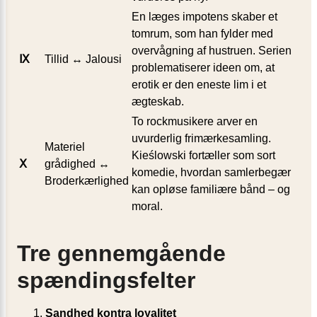
En læges impotens skaber et
tomrum, som han fylder med
overvågning af hustruen. Serien
Ⅸ
Tillid ↔ Jalousi
problematiserer ideen om, at
erotik er den eneste lim i et
ægteskab.
To rockmusikere arver en
uvurderlig frimærkesamling.
Materiel
Kieślowski fortæller som sort
Ⅹ
grådighed ↔
komedie, hvordan samlerbegær
Broderkærlighed
kan opløse familiære bånd – og
moral.
Tre gennemgående
spændingsfelter
Sandhed kontra loyalitet