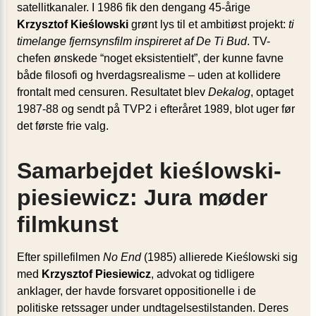
satellitkanaler. I 1986 fik den dengang 45-årige
Krzysztof Kieślowski
grønt lys til et ambitiøst projekt:
ti
timelange fjernsynsfilm inspireret af De Ti Bud
. TV-
chefen ønskede “noget eksistentielt”, der kunne favne
både filosofi og hverdagsrealisme – uden at kollidere
frontalt med censuren. Resultatet blev
Dekalog
, optaget
1987-88 og sendt på TVP2 i efteråret 1989, blot uger før
det første frie valg.
Samarbejdet kieślowski-
piesiewicz: Jura møder
filmkunst
Efter spillefilmen
No End
(1985) allierede Kieślowski sig
med
Krzysztof Piesiewicz
, advokat og tidligere
anklager, der havde forsvaret oppositionelle i de
politiske retssager under undtagelsestilstanden. Deres