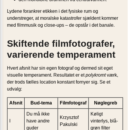
Lydene forankrer etikken i det fysiske rum og
understreger, at moralske katastrofer sjældent kommer
med filmmusik og close-ups – de opstår i det banale.
Skiftende filmfotografer,
varierende temperament
Hvert afsnit har sin egen fotograf og dermed sit eget
visuelle temperament. Resultatet er et
polykromt
værk,
der trods fælles location konstant fornyer sig. Se et
udvalg:
Afsnit
Bud-tema
Filmfotograf
Nøglegreb
Du må ikke
Køligt
Krzysztof
I
have andre
vinterlys, blå-
Pakulski
guder
grøn filter