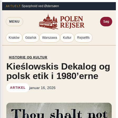
Spring
×
Spaophold ved Østersøen
AKTUELT
til
indhold
MENU
Søg
Kraków
Gdańsk
Warszawa
Kultur
Rejsefifs
HISTORIE OG KULTUR
Kieślowskis Dekalog og
polsk etik i 1980’erne
januar 16, 2026
ARTIKEL