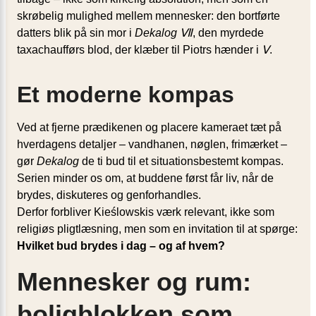
skrøbelig mulighed mellem mennesker: den bortførte
datters blik på sin mor i
Dekalog Ⅶ
, den myrdede
taxachaufførs blod, der klæber til Piotrs hænder i
Ⅴ
.
Et moderne kompas
Ved at fjerne prædikenen og placere kameraet tæt på
hverdagens detaljer – vandhanen, nøglen, frimærket –
gør
Dekalog
de ti bud til et situationsbestemt kompas.
Serien minder os om, at buddene først får liv, når de
brydes, diskuteres og genforhandles.
Derfor forbliver Kieślowskis værk relevant, ikke som
religiøs pligtlæsning, men som en invitation til at spørge:
Hvilket bud brydes i dag – og af hvem?
Mennesker og rum:
boligblokken som