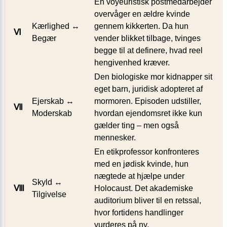
En voyeuristisk postmedarbejder
overvåger en ældre kvinde
Kærlighed ↔
gennem kikkerten. Da hun
Ⅵ
Begær
vender blikket tilbage, tvinges
begge til at definere, hvad reel
hengivenhed kræver.
Den biologiske mor kidnapper sit
eget barn, juridisk adopteret af
Ejerskab ↔
mormoren. Episoden udstiller,
Ⅶ
Moderskab
hvordan ejendomsret ikke kun
gælder ting – men også
mennesker.
En etikprofessor konfronteres
med en jødisk kvinde, hun
nægtede at hjælpe under
Skyld ↔
Ⅷ
Holocaust. Det akademiske
Tilgivelse
auditorium bliver til en retssal,
hvor fortidens handlinger
vurderes på ny.