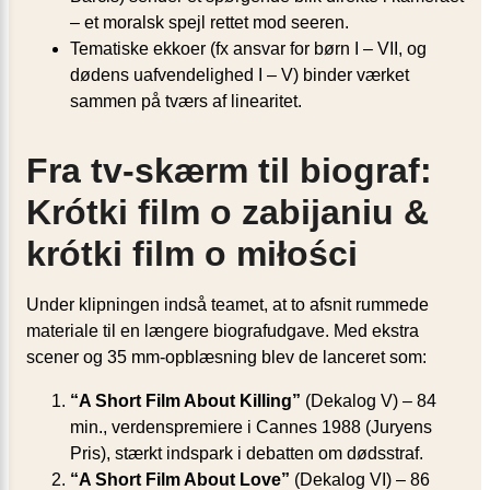
– et moralsk spejl rettet mod seeren.
Tematiske ekkoer (fx ansvar for børn I – VII, og
dødens uafvendelighed I – V) binder værket
sammen på tværs af linearitet.
Fra tv-skærm til biograf:
Krótki film o zabijaniu &
krótki film o miłości
Under klipningen indså teamet, at to afsnit rummede
materiale til en længere biografudgave. Med ekstra
scener og 35 mm-opblæsning blev de lanceret som:
“A Short Film About Killing”
(Dekalog V) – 84
min., verdenspremiere i Cannes 1988 (Juryens
Pris), stærkt indspark i debatten om dødsstraf.
“A Short Film About Love”
(Dekalog VI) – 86