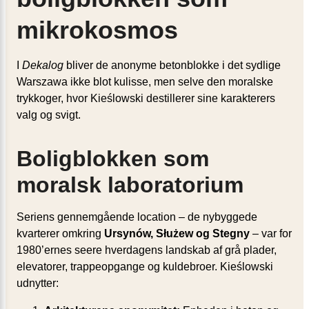
mikrokosmos
I
Dekalog
bliver de anonyme betonblokke i det sydlige
Warszawa ikke blot kulisse, men selve den moralske
trykkoger, hvor Kieślowski destillerer sine karakterers
valg og svigt.
Boligblokken som
moralsk laboratorium
Seriens gennemgående location – de nybyggede
kvarterer omkring
Ursynów, Służew og Stegny
– var for
1980’ernes seere hverdagens landskab af grå plader,
elevatorer, trappeopgange og kuldebroer. Kieślowski
udnytter: