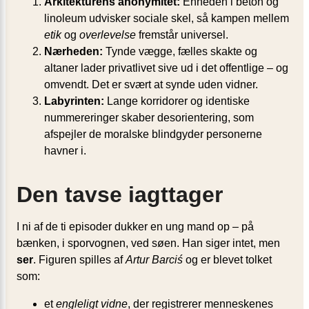
Arkitekturens anonymitet:
Enheden i beton og
linoleum udvisker sociale skel, så kampen mellem
etik
og
overlevelse
fremstår universel.
Nærheden:
Tynde vægge, fælles skakte og
altaner lader privatlivet sive ud i det offentlige – og
omvendt. Det er svært at synde uden vidner.
Labyrinten:
Lange korridorer og identiske
nummereringer skaber desorientering, som
afspejler de moralske blindgyder personerne
havner i.
Den tavse iagttager
I ni af de ti episoder dukker en ung mand op – på
bænken, i sporvognen, ved søen. Han siger intet, men
ser
. Figuren spilles af
Artur Barciś
og er blevet tolket
som:
et
engleligt vidne
, der registrerer menneskenes