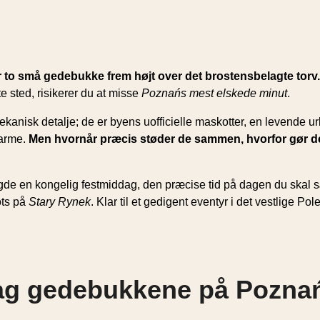
er to små gedebukke frem højt over det brostensbelagte torv.
e sted, risikerer du at misse
Poznańs mest elskede minut
.
anisk detalje; de er byens uofficielle maskotter, en levende u
arme.
Men hvornår præcis støder de sammen, hvorfor gør de de
de en kongelig festmiddag, den præcise tid på dagen du skal sætt
ots på
Stary Rynek
. Klar til et gedigent eventyr i det vestlige P
bag gedebukkene på Pozna