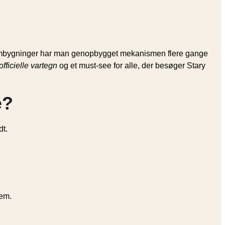
 ombygninger har man genopbygget mekanismen flere gange
fficielle vartegn
og et must-see for alle, der besøger Stary
e?
dt.
rem.