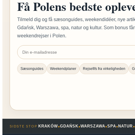
Få Polens bedste opleve
Tilmeld dig og få sæsonguides, weekendidéer, nye artik
Gdańsk, Warszawa, spa, natur og kultur. Som bonus får du
weekendrejser i Polen.
Sæsonguides
Weekendplaner
Rejsefifs fra virkeligheden
G
KRAKÓW
GDAŃSK
WARSZAWA
SPA
NATUR
SIDSTE STOP
●
●
●
●
●