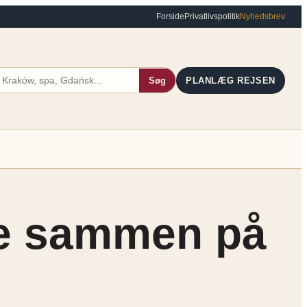
Forside
Privatlivspolitik
Nyhedsbrev
Søg
PLANLÆG REJSEN
ne sammen på