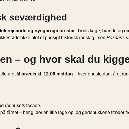
nisk seværdighed
elsrejsende og nysgerrige turister
. Trods krige, brande og
ke­stødet ikke blot et pudsigt historisk indslag, men
Poznáns uo
n – og hvor skal du kigg
ille uret til
præcis kl. 12:00 middag
– hver eneste dag, året run
od rådhusets facade.
på tårnet – her glider en lille låge op, og gedebukkene træder f