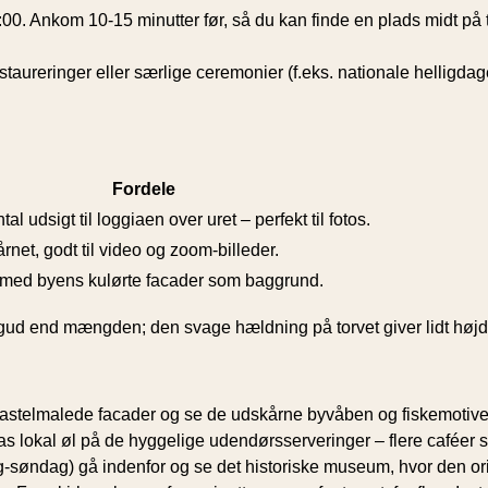
00. Ankom 10-15 minutter før, så du kan finde en plads midt p
ureringer eller særlige ceremonier (f.eks. nationale helligdage)
Fordele
tal udsigt til loggiaen over uret – perfekt til fotos.
net, godt til video og zoom-billeder.
 med byens kulørte facader som baggrund.
bagud end mængden; den svage hældning på torvet giver lidt høj
stelmalede facader og se de udskårne byvåben og fiskemotive
las lokal øl på de hyggelige udendørsserveringer – flere caféer 
ag-søndag) gå indenfor og se det historiske museum, hvor den ori