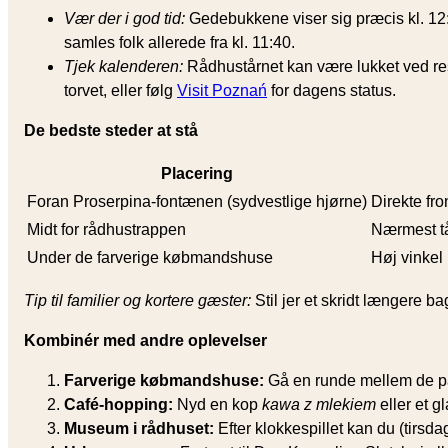
Vær der i god tid:
Gedebukkene viser sig præcis kl. 12:
samles folk allerede fra kl. 11:40.
Tjek kalenderen:
Rådhustårnet kan være lukket ved resta
torvet, eller følg
Visit Poznań
for dagens status.
De bedste steder at stå
Placering
Foran Proserpina-fontænen (sydvestlige hjørne)
Direkte fron
Midt for rådhustrappen
Nærmest tår
Under de farverige købmandshuse
Høj vinkel
Tip til familier og kortere gæster:
Stil jer et skridt længere 
Kombinér med andre oplevelser
Farverige købmandshuse:
Gå en runde mellem de pa
Café-hopping:
Nyd en kop
kawa z mlekiem
eller et g
Museum i rådhuset:
Efter klokkespillet kan du (tirsd