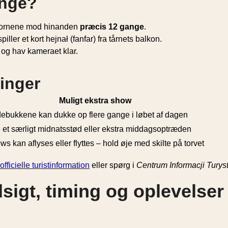
ænge?
 hornene mod hinanden
præcis 12 gange
.
ller et kort hejnał (fanfar) fra tårnets balkon.
d og hav kameraet klar.
inger
Muligt ekstra show
ebukkene kan dukke op flere gange i løbet af dagen
 et særligt midnats­stød eller ekstra middags­optræden
s kan aflyses eller flyttes – hold øje med skilte på torvet
ficielle turist­information
eller spørg i
Centrum Informacji Turys
dsigt, timing og oplevelse