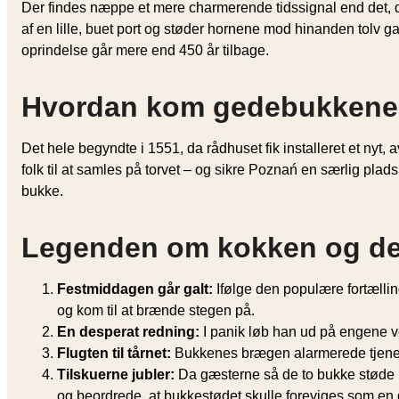
Der findes næppe et mere charmerende tids­signal end det, d
af en lille, buet port og støder hornene mod hinanden tol
oprindelse går mere end 450 år tilbage.
Hvordan kom gedebukkene o
Det hele begyndte i 1551, da rådhuset fik installeret et nyt
folk til at samles på torvet – og sikre Poznań en særlig plad
bukke.
Legenden om kokken og de
Festmiddagen går galt:
Ifølge den populære fortælli
og kom til at brænde stegen på.
En desperat redning:
I panik løb han ud på engene v
Flugten til tårnet:
Bukkenes brægen alarmerede tjenestef
Tilskuerne jubler:
Da gæsterne så de to bukke støde p
og beordrede, at bukke­stødet skulle foreviges som en 