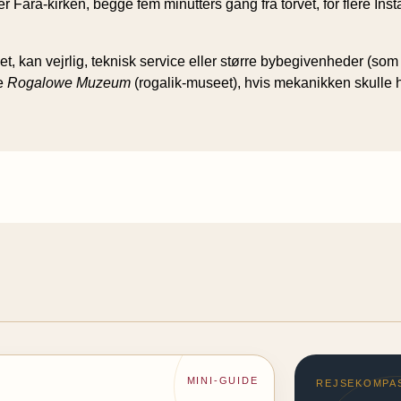
r Fara-kirken, begge fem minutters gang fra torvet, for flere Ins
kan vejrlig, teknisk service eller større bybegivenheder (som 
de
Rogalowe Muzeum
(rogalik-museet), hvis mekanikken skulle h
MINI-GUIDE
REJSEKOMPA