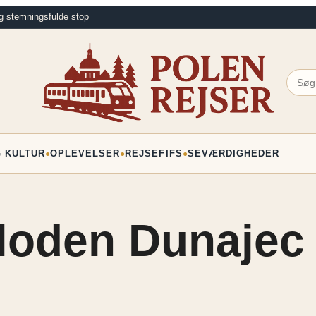
g stemningsfulde stop
G KULTUR
OPLEVELSER
REJSEFIFS
SEVÆRDIGHEDER
●
●
●
floden Dunajec 