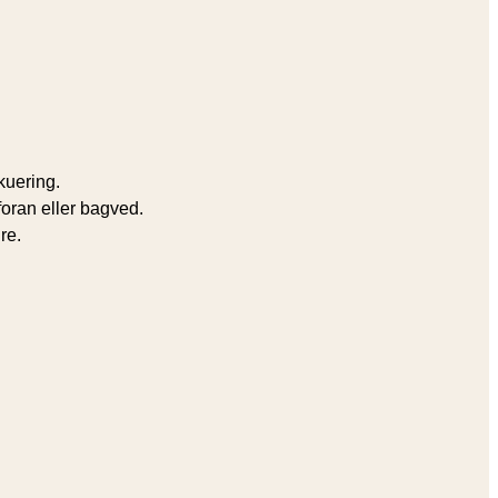
kuering.
foran eller bagved.
re.