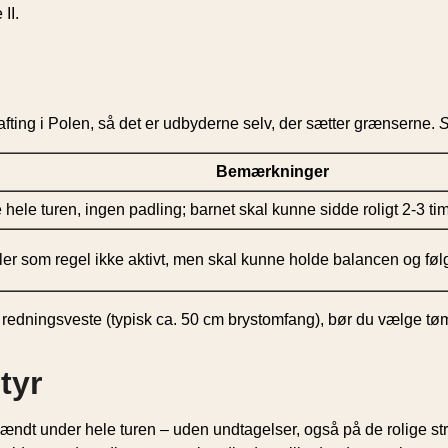
II.
rafting i Polen, så det er udbyderne selv, der sætter grænserne.
S
Bemærkninger
hele turen, ingen padling; barnet skal kunne sidde roligt 2-3 tim
er som regel ikke aktivt, men skal kunne holde balancen og f
il redningsveste (typisk ca. 50 cm brystomfang), bør du vælge tø
tyr
ændt under hele turen – uden undtagelser, også på de rolige st