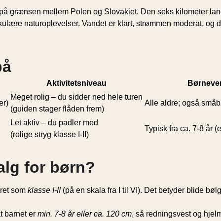
på grænsen mellem Polen og Slovakiet. Den seks kilometer lange,
ulære naturoplevelser. Vandet er klart, strømmen moderat, og du
på
Aktivitetsniveau
Børneve
Meget rolig – du sidder ned hele turen
er)
Alle aldre; også småb
(guiden stager flåden frem)
Let aktiv – du padler med
Typisk fra ca. 7-8 år (
(rolige stryg klasse I-II)
alg for børn?
eret som
klasse I-II
(på en skala fra I til VI). Det betyder blide bø
t barnet er
min. 7-8 år eller ca. 120 cm
, så redningsvest og hjel