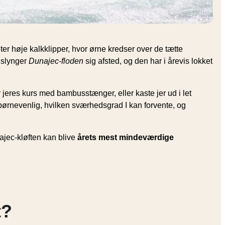
eter høje kalkklipper, hvor ørne kredser over de tætte
 slynger
Dunajec-floden
sig afsted, og den har i årevis lokket
 jeres kurs med bambusstænger, eller kaste jer ud i let
r børnevenlig, hvilken sværhedsgrad I kan forvente, og
ajec-kløften kan blive
årets mest mindeværdige
t?