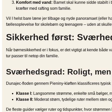
Komfort med vand:
Barnet skal kunne sidde stabilt i 
kræfter med rafting som familie.
Vil I helst bare læne jer tilbage og nyde panoramaet (eller h
fællesoplevelse for skolebørn og teenagere – uden at skulle k
Sikkerhed først: Sværhe
Når børnesikkerhed er i fokus, er det vigtigt at kende både
tur passer til netop din familie.
Sværhedsgrad: Roligt, men 
Dunajec-floden gennem Pieniny-kløften klassificeres typis
Klasse I:
Langsomme strømme, enkelte små bølger, minim
Klasse II:
Moderat strøm, tydelige ruter mellem sten og
De fleste guider vælger ruter og tids­punkter, hvor strømmen