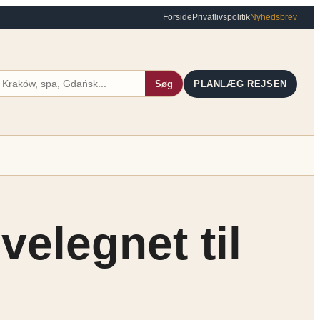
Forside
Privatlivspolitik
Nyhedsbrev
Søg
PLANLÆG REJSEN
velegnet til