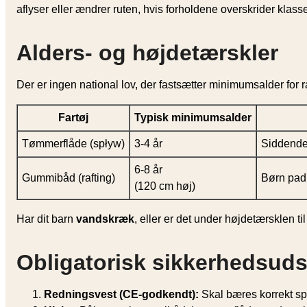
aflyser eller ændrer ruten, hvis forholdene overskrider klasse 
Alders- og højdetærskler
Der er ingen national lov, der fastsætter minimumsalder for 
Fartøj
Typisk minimumsalder
Tømmerflåde (spływ)
3-4 år
Siddende 
6-8 år
Gummibåd (rafting)
Børn padl
(120 cm høj)
Har dit barn
vandskræk
, eller er det under højdetærsklen t
Obligatorisk sikkerhedsuds
Redningsvest (CE-godkendt):
Skal bæres korrekt sp