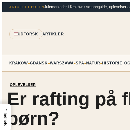
Spring
Julemarkeder i Kraków • sæsonguide, oplevelser o
AKTUELT I POLEN
til
indhold
UDFORSK
ARTIKLER
KRAKÓW
GDAŃSK
WARSZAWA
SPA
NATUR
HISTORIE O
●
●
●
●
●
OPLEVELSER
Er rafting på 
→
børn?
Indhold