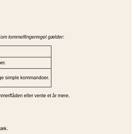
om tommelfingerregel gælder:
er.
ølge simple kommandoer.
mmerflåden eller vente et år mere.
ræk.