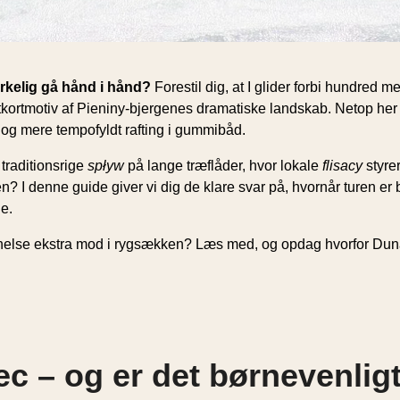
rkelig gå hånd i hånd?
Forestil dig, at I glider forbi hundred m
stkortmotiv af Pieniny-bjergenes dramatiske landskab. Netop her
 og mere tempofyldt rafting i gummibåd.
traditionsrige
spływ
på lange træflåder, hvor lokale
flisacy
styrer
den? I denne guide giver vi dig de klare svar på, hvornår turen e
ie.
 anelse ekstra mod i rygsækken? Læs med, og opdag hvorfor Dun
ec – og er det børnevenlig