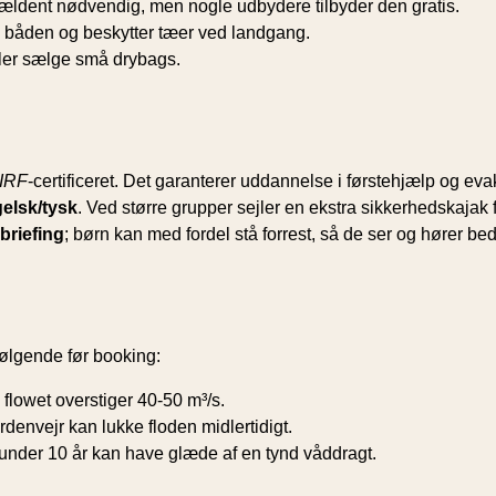
ældent nødvendig, men nogle udbydere tilbyder den gratis.
i båden og beskytter tæer ved landgang.
ller sælge små drybags.
IRF
-certificeret. Det garanterer uddannelse i førstehjælp og eva
elsk/tysk
. Ved større grupper sejler en ekstra sikkerhedskajak 
briefing
; børn kan med fordel stå forrest, så de ser og hører bed
 følgende før booking:
 flowet overstiger 40-50 m³/s.
rdenvejr kan lukke floden midlertidigt.
under 10 år kan have glæde af en tynd våddragt.