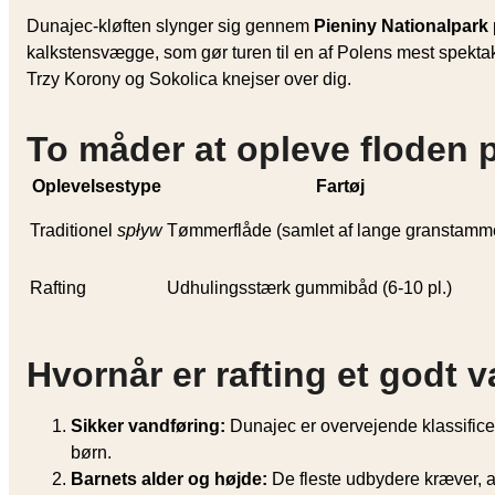
Dunajec-kløften slynger sig gennem
Pieniny Nationalpark
kalkstensvægge, som gør turen til en af Polens mest spektak
Trzy Korony og Sokolica knejser over dig.
To måder at opleve floden 
Oplevelsestype
Fartøj
Traditionel
spływ
Tømmerflåde (samlet af lange granstamm
Rafting
Udhulings­stærk gummibåd (6-10 pl.)
Hvornår er rafting et godt v
Sikker vandføring:
Dunajec er overvejende klassific
børn.
Barnets alder og højde:
De fleste udbydere kræver, a