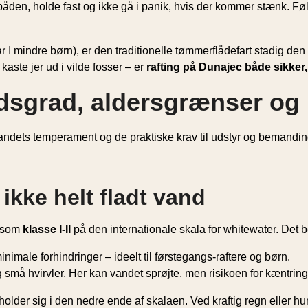
båden, holde fast og ikke gå i panik, hvis der kommer stænk. Følge
ar I mindre børn), er den traditionelle tømmerflådefart stadig d
aste jer ud i vilde fosser – er
rafting på Dunajec både sikker
dsgrad, aldersgrænser og 
 vandets temperament og de praktiske krav til udstyr og bemandin
ikke helt fladt vand
k som
klasse I-II
på den internationale skala for whitewater. Det b
ale forhindringer – ideelt til førstegangs-raftere og børn.
 små hvirvler. Her kan vandet sprøjte, men risikoen for kæntring
 holder sig i den nedre ende af skalaen. Ved kraftig regn eller 