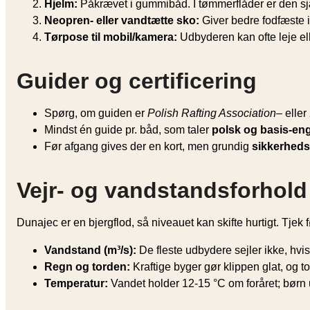
Hjelm:
Påkrævet i gummibåd. I tømmerflåder er den sj
Neopren- eller vandtætte sko:
Giver bedre fodfæste 
Tørpose til mobil/kamera:
Udbyderen kan ofte leje e
Guider og certificering
Spørg, om guiden er
Polish Rafting Association
– eller
Mindst én guide pr. båd, som taler
polsk og basis-eng
Før afgang gives der en kort, men grundig
sikkerheds
Vejr- og vandstandsforhold
Dunajec er en bjergflod, så niveauet kan skifte hurtigt. Tjek
Vandstand (m³/s):
De fleste udbydere sejler ikke, hvis
Regn og torden:
Kraftige byger gør klippen glat, og to
Temperatur:
Vandet holder 12-15 °C om foråret; børn 