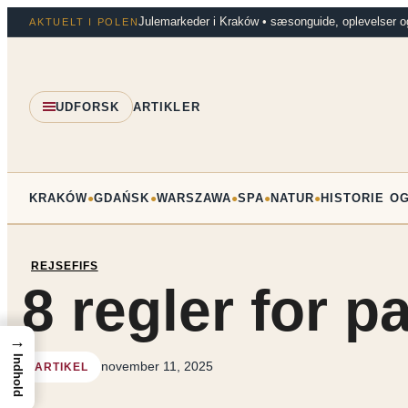
Spring
Julemarkeder i Kraków • sæsonguide, oplevelser o
AKTUELT I POLEN
til
indhold
UDFORSK
ARTIKLER
KRAKÓW
GDAŃSK
WARSZAWA
SPA
NATUR
HISTORIE O
●
●
●
●
●
REJSEFIFS
8 regler for p
→
Indhold
november 11, 2025
ARTIKEL