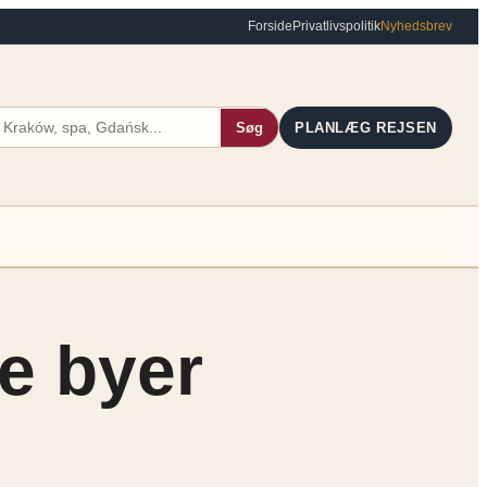
Forside
Privatlivspolitik
Nyhedsbrev
Søg
PLANLÆG REJSEN
ke byer