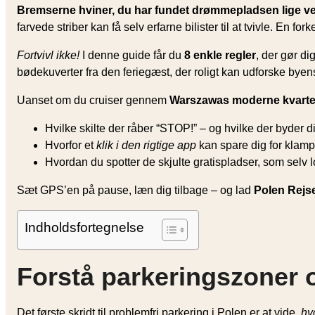
Bremserne hviner, du har fundet drømmepladsen lige v
farvede striber kan få selv erfarne bilister til at tvivle. En 
Fortvivl ikke!
I denne guide får du
8 enkle regler
, der gør di
bødekuverter fra den feriegæst, der roligt kan udforske bye
Uanset om du cruiser gennem
Warszawas moderne kvarte
Hvilke skilte der råber “STOP!” – og hvilke der byder
Hvorfor et
klik i den rigtige app
kan spare dig for klamp
Hvordan du spotter de skjulte gratispladser, som selv lo
Sæt GPS’en på pause, læn dig tilbage – og lad
Polen Rejs
Indholdsfortegnelse
Forstå parkeringszoner o
Det første skridt til problemfri parkering i Polen er at vide,
hv