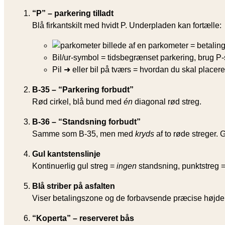
“P” – parkering tilladt
Blå firkantskilt med hvidt P. Underpladen kan fortælle:
billede af en parkometer = betaling
Bil/ur-symbol = tidsbegrænset parkering, brug P-
Pil ➜ eller bil på tværs = hvordan du skal placere
B-35 – “Parkering forbudt”
Rød cirkel, blå bund med
én
diagonal rød streg.
B-36 – “Standsning forbudt”
Samme som B-35, men med
kryds
af to røde streger. 
Gul kantstenslinje
Kontinuerlig gul streg =
ingen
standsning, punktstreg = 
Blå striber på asfalten
Viser betalingszone og de forbavsende præcise højdemål
“Koperta” – reserveret bås