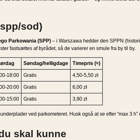
(spp/sod)
nego Parkowania (SPP)
– i Warszawa hedder den SPPN (historis
ter fastsættes af byrådet, så de varierer en smule fra by til by.
Lørdag
Søndag/helligdage
Timepris (≈)
00-18:00
Gratis
4,50-5,50 zł
00-20:00
Gratis
6,00 zł
00-15:00
Gratis
3,90 zł
 underplader ved parkometeret. Husk også at se efter “max 3 h” 
 du skal kunne