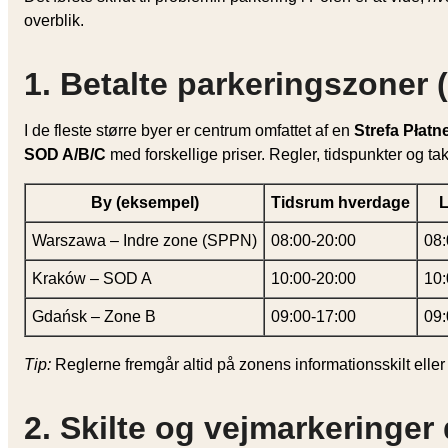
overblik.
1. Betalte parkeringszoner 
I de fleste større byer er centrum omfattet af en
Strefa Płat
SOD A/B/C
med forskellige priser. Regler, tidspunkter og taks
By (eksempel)
Tidsrum hverdage
Warszawa – Indre zone (SPPN)
08:00-20:00
08:
Kraków – SOD A
10:00-20:00
10:
Gdańsk – Zone B
09:00-17:00
09:
Tip:
Reglerne fremgår altid på zonens informationsskilt eller
2. Skilte og vejmarkeringer