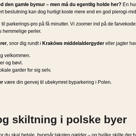
ed den gamle bymur – men må du egentlig holde her?
En hur
forkert beslutning kan dog hurtigt koste mere end en god pierogi-mi
g til parkerings-pro på få minutter. Vi zoomer ind på de farvekod
ns hemmelige perler.
rer
, snor dig rundt i
Krakóws middelaldergyder
eller jagter ha
 dig velkommen.
er og bøvl.
kale garder for sig selv.
er
være din genvej til ubekymret byparkering i Polen.
g skiltning i polske byer
or
du skal betale,
hvornår
taksten gælder – og hvilke skilte der be