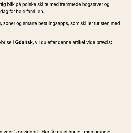
tig blik på polske skilte med fremmede bogstaver og
ddag for hele familien.
er, zoner og smarte betalingsapps, som skiller turisten med
vbrise i
Gdańsk
, vil du efter denne artikel vide præcis:
tyder “kør videre!”. Her får du et hurtigt, men grundigt,