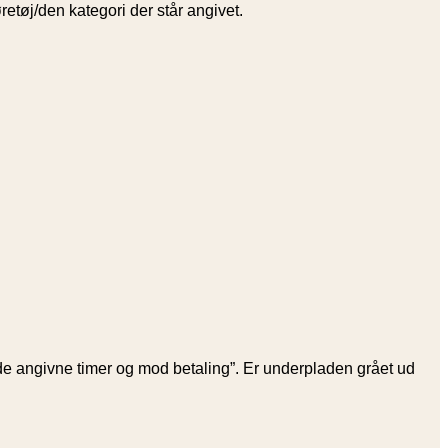
øretøj/den kategori der står angivet.
e angivne timer og mod betaling”. Er underpladen grået ud