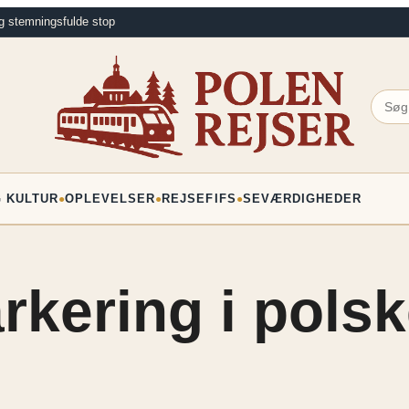
g stemningsfulde stop
G KULTUR
OPLEVELSER
REJSEFIFS
SEVÆRDIGHEDER
●
●
●
arkering i pols