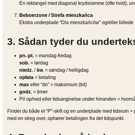
En rektangel med diagonal krydsramme (ofte hvid), 
Beboerzone / Strefa mieszkańca
Ekstra underplade “
Dla mieszkańców
” og/eller billed
3. Sådan tyder du underteks
pn.-pt.
= mandag-fredag
sob.
= lørdag
niedz.
/
św.
= søndag / helligdag
opłata
= betaling
max
eller “do” = maksimum (tid)
godz.
= timer
Pil op/ned eller tidsangivelse under hinanden = hvornår 
Finder du både et “P”-skilt
og
en underplade med tidsrum + p
med en streg over, ophører betalingen fra det tidspunkt.