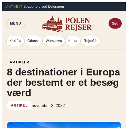
Spring
Spaophold ved Østersøen
AKTUELT
til
indhold
MENU
Søg
Kraków
Gdańsk
Warszawa
Kultur
Rejsefifs
ARTIKLER
8 destinationer i Europa
der bestemt er et besøg
værd
november 2, 2022
ARTIKEL