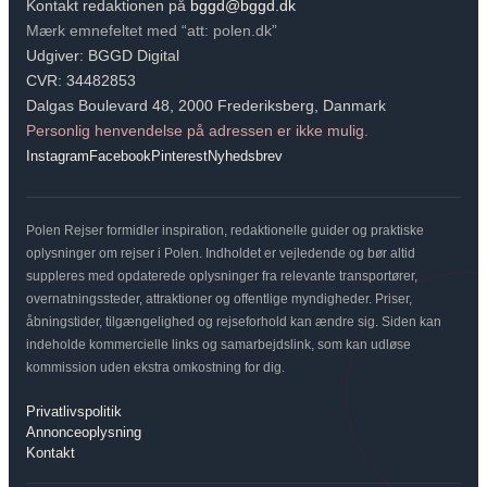
Kontakt redaktionen på
bggd@bggd.dk
Mærk emnefeltet med “att: polen.dk”
Udgiver: BGGD Digital
CVR: 34482853
Dalgas Boulevard 48, 2000 Frederiksberg, Danmark
Personlig henvendelse på adressen er ikke mulig.
Instagram
Facebook
Pinterest
Nyhedsbrev
Polen Rejser formidler inspiration, redaktionelle guider og praktiske
oplysninger om rejser i Polen. Indholdet er vejledende og bør altid
suppleres med opdaterede oplysninger fra relevante transportører,
overnatningssteder, attraktioner og offentlige myndigheder. Priser,
åbningstider, tilgængelighed og rejseforhold kan ændre sig. Siden kan
indeholde kommercielle links og samarbejdslink, som kan udløse
kommission uden ekstra omkostning for dig.
Privatlivspolitik
Annonceoplysning
Kontakt