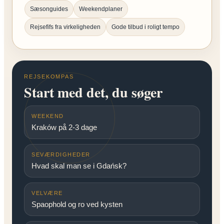
Sæsonguides
Weekendplaner
Rejsefifs fra virkeligheden
Gode tilbud i roligt tempo
REJSEKOMPAS
Start med det, du søger
WEEKEND
Kraków på 2-3 dage
SEVÆRDIGHEDER
Hvad skal man se i Gdańsk?
VELVÆRE
Spaophold og ro ved kysten