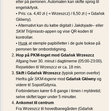
eller på perronen. Automaten kan skifte sprog til
engelsk/tysk.
• Pris: ca. 4,40 zł (⇢ Wrzeszcz) / 6,50 zł (⇢ Gdańsk
Główny).
• Alternativt kan du købe digitalt i
Jakdojade
– eller
SKM Trójmiasto
-appen og vise QR-koden til
kontrollør.
•
Husk
at stemple papbilletter i de gule bokse på
perronen før ombordstigning.
Hop på PKM-toget mod Gdańsk Wrzeszcz
Afgang hver 30. minut i dagtimerne (05:00-23:00).
Rejsetiden til Wrzeszcz er ca. 18 min.
Skift i Gdańsk Wrzeszcz
(typisk perron overfor)
Herfra går
SKM-togene
mod
Gdańsk Główny
og
videre til Sopot/Gdynia.
Forbindelsen kører 6-8 gange i timen i myldretid;
selve skiftet tager under 5 minutter.
Ankomst til centrum
Fra Wrzeszcz til hovedbanegården (Gdańsk