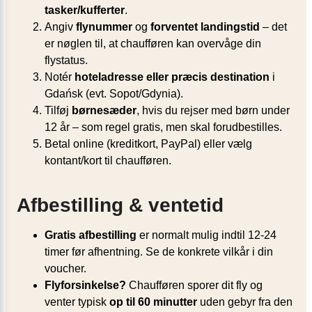
tasker/kufferter
.
Angiv
flynummer
og
forventet landingstid
– det
er nøglen til, at chaufføren kan overvåge din
flystatus.
Notér
hoteladresse eller præcis destination
i
Gdańsk (evt. Sopot/Gdynia).
Tilføj
børnesæder
, hvis du rejser med børn under
12 år – som regel gratis, men skal forudbestilles.
Betal online (kreditkort, PayPal) eller vælg
kontant/kort til chaufføren.
Afbestilling & ventetid
Gratis afbestilling
er normalt mulig indtil 12-24
timer før afhentning. Se de konkrete vilkår i din
voucher.
Flyforsinkelse?
Chaufføren sporer dit fly og
venter typisk
op til 60 minutter
uden gebyr fra den