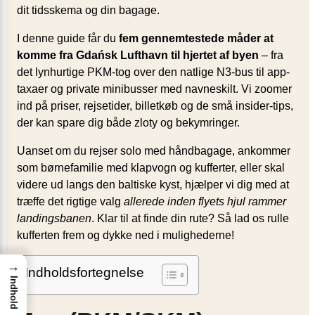
dit tids­skema og din bagage.
I denne guide får du
fem gennemtestede måder at
komme fra Gdańsk Lufthavn til hjertet af byen
– fra
det lynhurtige PKM-tog over den natlige N3-bus til app-
taxaer og private minibusser med navneskilt. Vi zoomer
ind på priser, rejsetider, billetkøb og de små insider-tips,
der kan spare dig både zloty og bekymringer.
Uanset om du rejser solo med håndbagage, ankommer
som børnefamilie med klapvogn og kufferter, eller skal
videre ud langs den baltiske kyst, hjælper vi dig med at
træffe det rigtige valg
allerede inden flyets hjul rammer
landingsbanen
. Klar til at finde din rute? Så lad os rulle
kufferten frem og dykke ned i mulighederne!
→
Indholdsfortegnelse
Indhold