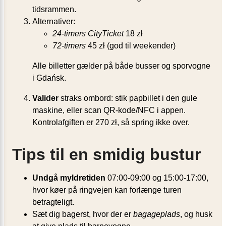
tidsrammen.
Alternativer:
24-timers CityTicket
18 zł
72-timers
45 zł (god til weekender)
Alle billetter gælder på både busser og sporvogne
i Gdańsk.
Valider
straks ombord: stik papbillet i den gule
maskine, eller scan QR-kode/NFC i appen.
Kontrolafgiften er 270 zł, så spring ikke over.
Tips til en smidig bustur
Undgå myldretiden
07:00-09:00 og 15:00-17:00,
hvor køer på ringvejen kan forlænge turen
betragteligt.
Sæt dig bagerst, hvor der er
bagageplads
, og husk