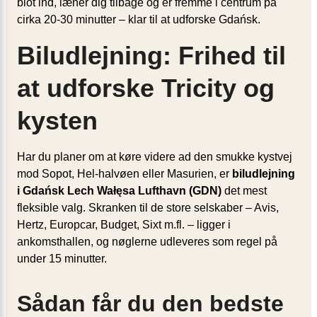
blot ind, læner dig tilbage og er fremme i centrum på
cirka 20-30 minutter – klar til at udforske Gdańsk.
Biludlejning: Frihed til
at udforske Tricity og
kysten
Har du planer om at køre videre ad den smukke kystvej
mod Sopot, Hel-halvøen eller Masurien, er
biludlejning
i Gdańsk Lech Wałęsa Lufthavn (GDN)
det mest
fleksible valg. Skranken til de store selskaber – Avis,
Hertz, Europcar, Budget, Sixt m.fl. – ligger i
ankomsthallen, og nøglerne udleveres som regel på
under 15 minutter.
Sådan får du den bedste