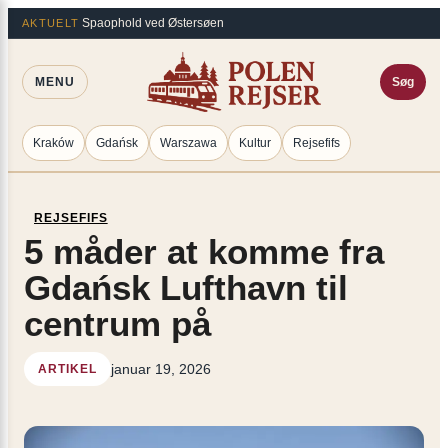
Spring
×
Spaophold ved Østersøen
AKTUELT
til
indhold
MENU
Søg
Kraków
Gdańsk
Warszawa
Kultur
Rejsefifs
REJSEFIFS
5 måder at komme fra
Gdańsk Lufthavn til
centrum på
januar 19, 2026
ARTIKEL