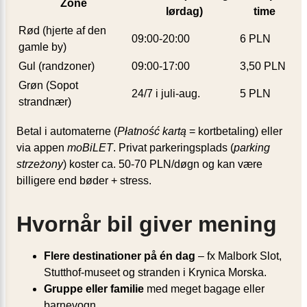
Zone
lørdag)
time
Rød (hjerte af den
09:00-20:00
6 PLN
gamle by)
Gul (randzoner)
09:00-17:00
3,50 PLN
Grøn (Sopot
24/7 i juli-aug.
5 PLN
strandnær)
Betal i automaterne (
Płatność kartą
= kortbetaling) eller
via appen
moBiLET
. Privat parkeringsplads (
parking
strzeżony
) koster ca. 50-70 PLN/døgn og kan være
billigere end bøder + stress.
Hvornår bil giver mening
Flere destinationer på én dag
– fx Malbork Slot,
Stutthof-museet og stranden i Krynica Morska.
Gruppe eller familie
med meget bagage eller
barnevogn.