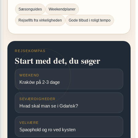
Sæsonguides
Weekendplaner
Rejsefifs fra virkeligheden
Gode tilbud i roligt tempo
REJSEKOMPAS
Start med det, du søger
WEEKEND
Kraków på 2-3 dage
SEVÆRDIGHEDER
Hvad skal man se i Gdańsk?
VELVÆRE
Spaophold og ro ved kysten