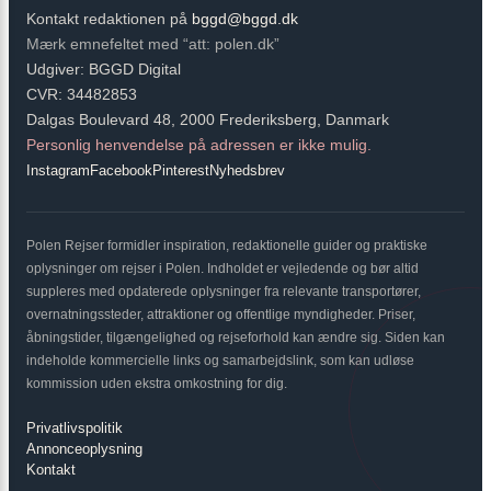
Kontakt redaktionen på
bggd@bggd.dk
Mærk emnefeltet med “att: polen.dk”
Udgiver: BGGD Digital
CVR: 34482853
Dalgas Boulevard 48, 2000 Frederiksberg, Danmark
Personlig henvendelse på adressen er ikke mulig.
Instagram
Facebook
Pinterest
Nyhedsbrev
Polen Rejser formidler inspiration, redaktionelle guider og praktiske
oplysninger om rejser i Polen. Indholdet er vejledende og bør altid
suppleres med opdaterede oplysninger fra relevante transportører,
overnatningssteder, attraktioner og offentlige myndigheder. Priser,
åbningstider, tilgængelighed og rejseforhold kan ændre sig. Siden kan
indeholde kommercielle links og samarbejdslink, som kan udløse
kommission uden ekstra omkostning for dig.
Privatlivspolitik
Annonceoplysning
Kontakt