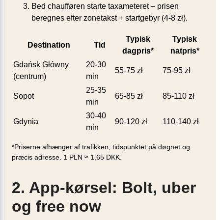
Bed chaufføren starte taxameteret – prisen
beregnes efter zonetakst + startgebyr (4-8 zł).
Typisk
Typisk
Destination
Tid
dagpris*
natpris*
Gdańsk Główny
20-30
55-75 zł
75-95 zł
(centrum)
min
25-35
Sopot
65-85 zł
85-110 zł
min
30-40
Gdynia
90-120 zł
110-140 zł
min
*Priserne afhænger af trafikken, tidspunktet på døgnet og
præcis adresse. 1 PLN ≈ 1,65 DKK.
2. App-kørsel: Bolt, uber
og free now