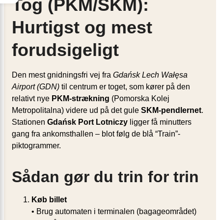
Tog (PKM/SKM):
Hurtigst og mest
forudsigeligt
Den mest gnidningsfri vej fra
Gdańsk Lech Wałęsa
Airport (GDN)
til centrum er toget, som kører på den
relativt nye
PKM-strækning
(Pomorska Kolej
Metropolitalna) videre ud på det gule
SKM-pendlernet
.
Stationen
Gdańsk Port Lotniczy
ligger få minutters
gang fra ankomsthallen – blot følg de blå “Train”-
piktogrammer.
Sådan gør du trin for trin
Køb billet
• Brug automaten i terminalen (bagageområdet)