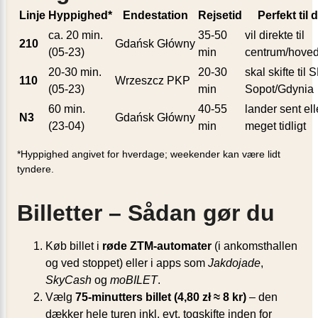
Linje
Hyppighed*
Endestation
Rejsetid
Perfekt til
ca. 20 min.
35-50
vil direkte til
210
Gdańsk Główny
(05-23)
min
centrum/hove
20-30 min.
20-30
skal skifte ti
110
Wrzeszcz PKP
(05-23)
min
Sopot/Gdynia
60 min.
40-55
lander sent ell
N3
Gdańsk Główny
(23-04)
min
meget tidligt
*Hyppighed angivet for hverdage; weekender kan være lidt
tyndere.
Billetter – Sådan gør du
Køb billet i
røde ZTM-automater
(i ankomsthallen
og ved stoppet) eller i apps som
Jakdojade
,
SkyCash
og
moBILET
.
Vælg
75-minutters billet (4,80 zł ≈ 8 kr)
– den
dækker hele turen inkl. evt. togskifte inden for