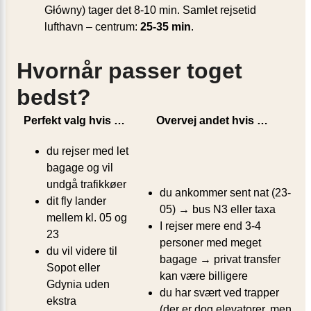
Główny) tager det 8-10 min. Samlet rejsetid
lufthavn – centrum:
25-35 min
.
Hvornår passer toget
bedst?
Perfekt valg hvis …
Overvej andet hvis …
du rejser med let
bagage og vil
undgå trafikkøer
du ankommer sent nat (23-
dit fly lander
05) → bus N3 eller taxa
mellem kl. 05 og
I rejser mere end 3-4
23
personer med meget
du vil videre til
bagage → privat transfer
Sopot eller
kan være billigere
Gdynia uden
du har svært ved trapper
ekstra
(der er dog elevatorer, men