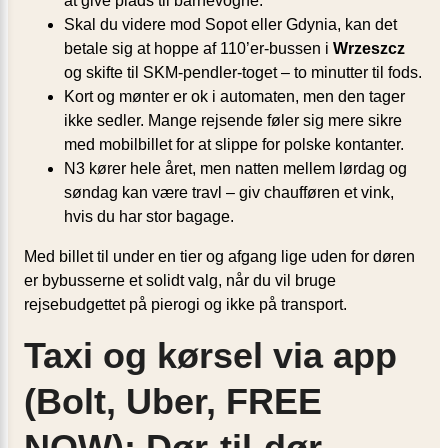
at give plads til barnevogne.
Skal du videre mod Sopot eller Gdynia, kan det
betale sig at hoppe af 110’er-bussen i
Wrzeszcz
og skifte til SKM-pendler-toget – to minutter til fods.
Kort og mønter er ok i automaten, men den tager
ikke sedler. Mange rejsende føler sig mere sikre
med mobilbillet for at slippe for polske kontanter.
N3 kører hele året, men natten mellem lørdag og
søndag kan være travl – giv chaufføren et vink,
hvis du har stor bagage.
Med billet til under en tier og afgang lige uden for døren
er bybusserne et solidt valg, når du vil bruge
rejsebudgettet på pierogi og ikke på transport.
Taxi og kørsel via app
(Bolt, Uber, FREE
NOW): Dør-til-dør