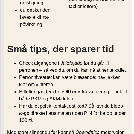
omstigning
taxi er lettere)
du ønsker den
laveste klima-
påvirkning
Små tips, der sparer tid
Check afgangene i
Jakdojade
før du går til
perronen – så ved du, om du kan nå at hente kaffe.
Perronniveauet kan være blæsende: hav jakken
klar om vinteren.
Billetter gælder i hele
60 min
fra validering – nok til
både PKM og SKM-delen.
Har du et polsk kontaktløst kort? Så kan du bleep-
&-go direkte i automaten uden PIN for beløb under
100 zł.
Med toget slipper du for køer på
Obwodnica
-motorvejen