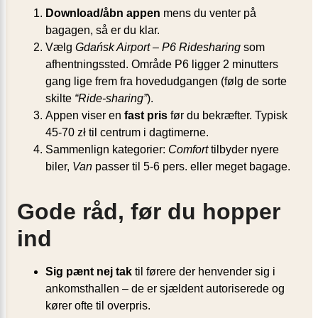
Download/åbn appen
mens du venter på
bagagen, så er du klar.
Vælg
Gdańsk Airport – P6 Ridesharing
som
afhentningssted. Område P6 ligger 2 minutters
gang lige frem fra hovedudgangen (følg de sorte
skilte
“Ride-sharing”
).
Appen viser en
fast pris
før du bekræfter. Typisk
45-70 zł til centrum i dagtimerne.
Sammenlign kategorier:
Comfort
tilbyder nyere
biler,
Van
passer til 5-6 pers. eller meget bagage.
Gode råd, før du hopper
ind
Sig pænt nej tak
til førere der henvender sig i
ankomsthallen – de er sjældent autoriserede og
kører ofte til overpris.